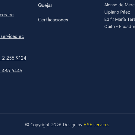
Quejas
Alonso de Merca
Ulpiano Páez
ices.ec
Certificaciones
Edif.: María Te
Quito - Ecuado
services.ec
) 2 255 9124
9 485 6446
© Copyright 2026 Design by
HSE services.