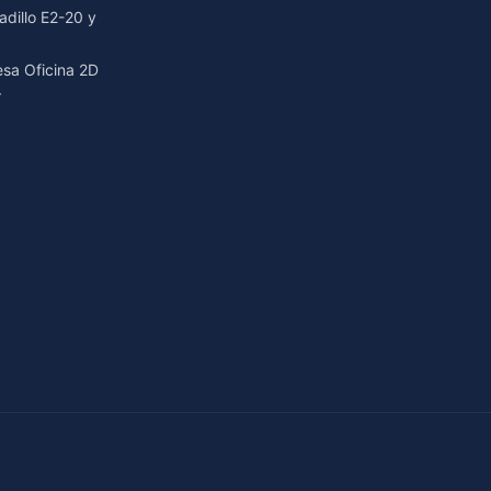
dillo E2-20 y
resa Oficina 2D
r