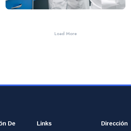
Load More
ión De
Links
Dirección