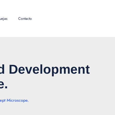
uejas
Contacto
nd Development
e.
ept Microscope.