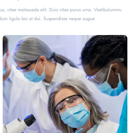
us, vitae malesuada elit. Duis vitae purus urna. Vestibulummu
endum ligula leo at dui. Suspendisse neque augue