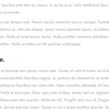
et faucibus ante sem eu mauris. In eu lacus ac nulla vestibulum fauc
eros commodo.
sce nec tempus erat. Mauris iaculis venenatis sem ac semper. Fusmet
conselectus ac vehicula aliquet, ipsum mauris placerat ipsum, eu bib
em. Nulla sit amet auctor lectus. Nulla porttitor maximus odiofeia
titor. Nulla ut metus vel elit pulvinar scelerisque.
e.
to, et placerat sem ipsum viverra erat. Donec et velit et lorem iacul
ecenas porttitor faucibus magna, ac pretium dui elementum sit amet
vestibulum faucibus non vitae nibh. Nam convallis odioesed elit laor
Nulla at eros eros. Nunc quis justo finibus, auctor sem ut, dignis
lamcorper sem suscipit. Nulla est elit, fringilla sed risus id, feug
t, lacinia pulvinar lorem. Donec a nisi a turpis porttitor gravida. S