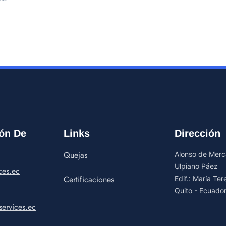
ón De
Links
Dirección
Quejas
Alonso de Merca
Ulpiano Páez
ces.ec
Certificaciones
Edif.: María Te
Quito - Ecuado
ervices.ec