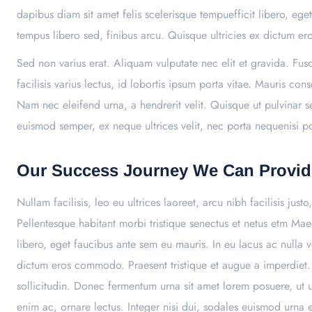
dapibus diam sit amet felis scelerisque tempuefficit libero, eg
tempus libero sed, finibus arcu. Quisque ultricies ex dictum 
Sed non varius erat. Aliquam vulputate nec elit et gravida. Fu
facilisis varius lectus, id lobortis ipsum porta vitae. Mauris 
Nam nec eleifend urna, a hendrerit velit. Quisque ut pulvinar s
euismod semper, ex neque ultrices velit, nec porta nequenisi port
Our Success Journey We Can Provid
Nullam facilisis, leo eu ultrices laoreet, arcu nibh facilisis jus
Pellentesque habitant morbi tristique senectus et netus etm Ma
libero, eget faucibus ante sem eu mauris. In eu lacus ac nulla 
dictum eros commodo. Praesent tristique et augue a imperdiet. 
sollicitudin. Donec fermentum urna sit amet lorem posuere, ut ul
enim ac, ornare lectus. Integer nisi dui, sodales euismod urna e