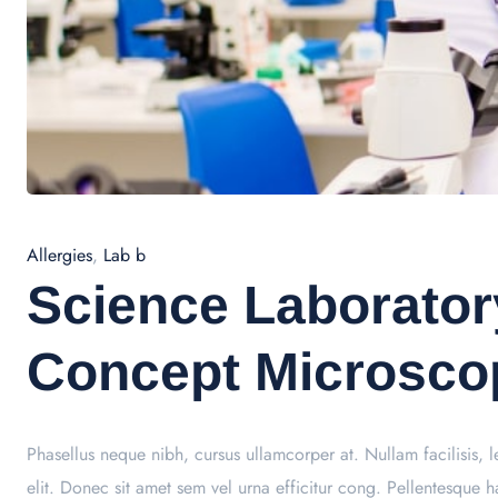
Allergies
,
Lab b
Science Laborato
Concept Microsco
Phasellus neque nibh, cursus ullamcorper at. Nullam facilisis, le
elit. Donec sit amet sem vel urna efficitur cong. Pellentesque