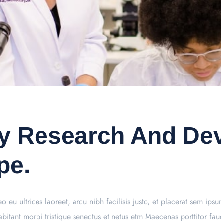
ry Research And De
pe.
o eu ultrices laoreet, arcu nibh facilisis justo, et placerat sem ips
 habitant morbi tristique senectus et netus etm Maecenas porttitor 