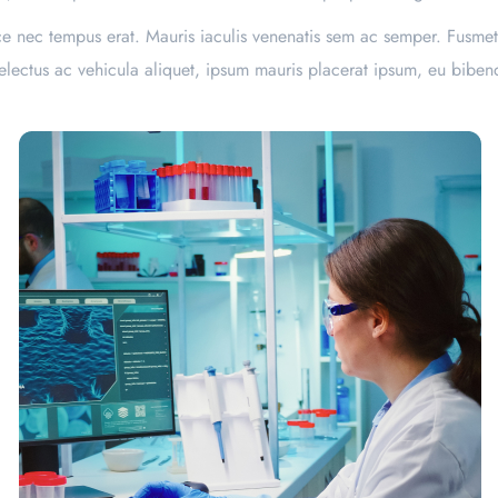
sce nec tempus erat. Mauris iaculis venenatis sem ac semper. Fusmet
conselectus ac vehicula aliquet, ipsum mauris placerat ipsum, eu bib