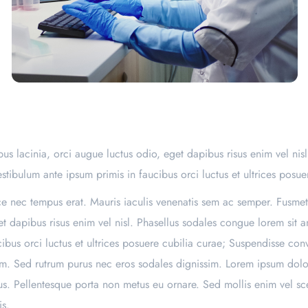
s lacinia, orci augue luctus odio, eget dapibus risus enim vel nis
estibulum ante ipsum primis in faucibus orci luctus et ultrices posue
sce nec tempus erat. Mauris iaculis venenatis sem ac semper. Fusmet
t dapibus risus enim vel nisl. Phasellus sodales congue lorem sit a
bus orci luctus et ultrices posuere cubilia curae; Suspendisse conval
m. Sed rutrum purus nec eros sodales dignissim. Lorem ipsum dolor 
mus. Pellentesque porta non metus eu ornare. Sed mollis enim vel sc
is.