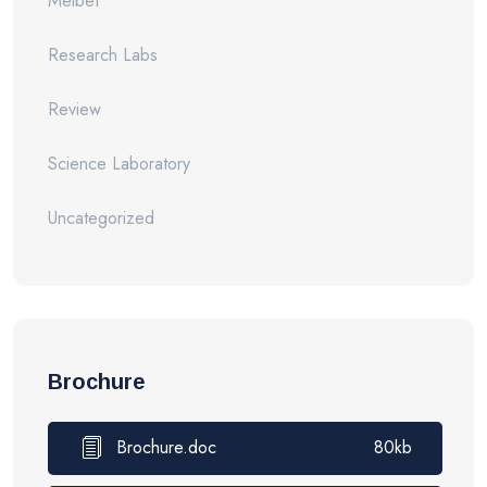
Melbet
Research Labs
Review
Science Laboratory
Uncategorized
Brochure
Brochure.doc
80kb