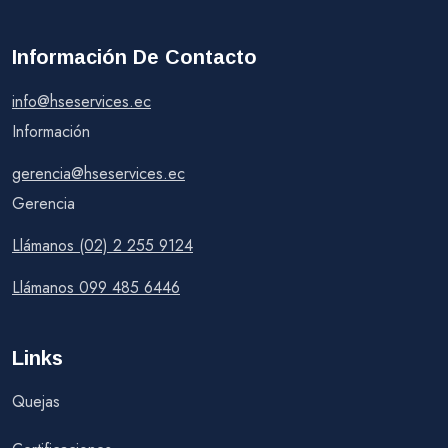
Información De Contacto
info@hseservices.ec
Información
gerencia@hseservices.ec
Gerencia
Llámanos (02) 2 255 9124
Llámanos 099 485 6446
Links
Quejas