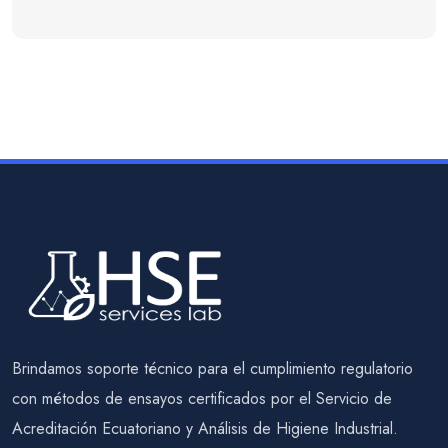
Brindamos soporte técnico para el cumplimiento regulatorio
con métodos de ensayos certificados por el Servicio de
Acreditación Ecuatoriano y Análisis de Higiene Industrial.