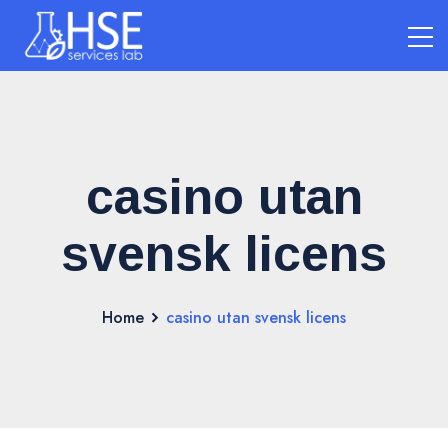
casino utan
svensk licens
Home
casino utan svensk licens