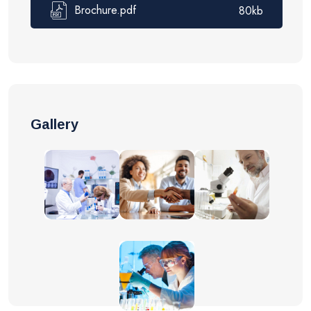
Brochure.pdf
80kb
Gallery