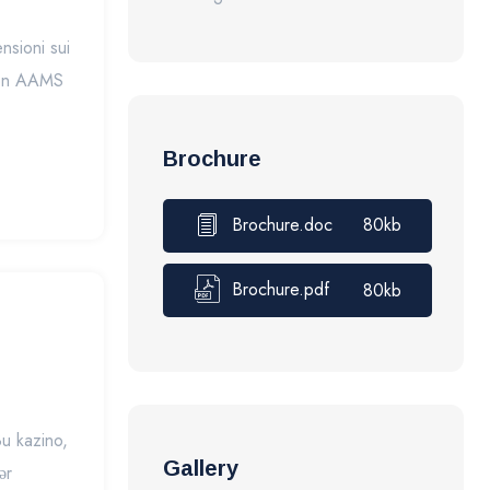
nsioni sui
 non AAMS
Brochure
Brochure.doc
80kb
Brochure.pdf
80kb
Bu kazino,
Gallery
ər