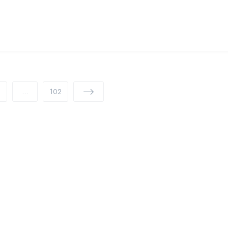
…
102