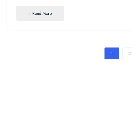
+ Read More
1
2