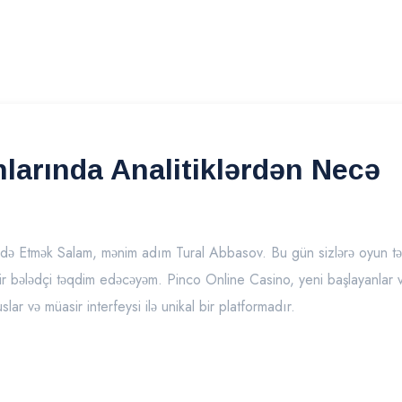
larında Analitiklərdən Necə
adə Etmək Salam, mənim adım Tural Abbasov. Bu gün sizlərə oyun tə
 bir bələdçi təqdim edəcəyəm. Pinco Online Casino, yeni başlayanlar 
r və müasir interfeysi ilə unikal bir platformadır.