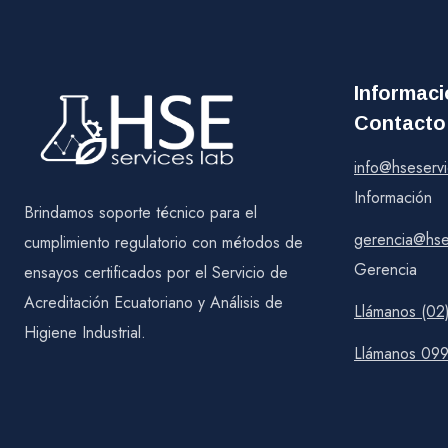
Informac
Contacto
info@hseserv
Información
Brindamos soporte técnico para el
gerencia@hse
cumplimiento regulatorio con métodos de
Gerencia
ensayos certificados por el Servicio de
Acreditación Ecuatoriano y Análisis de
Llámanos (02
Higiene Industrial.
Llámanos 09