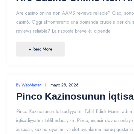
Are casino online non AAMS reviews reliable? Ciao, sono 
casinò. Oggi affronteremo una domanda cruciale per chi 
reviews reliable? La risposta breve è: dipende
+ Read More
By
WebMaster
mayo 28, 2026
Pinco Kazinosunun İqtisad
Pinco Kazinosunun İqtisadiyyatını Təhlil Edirik Mənim adı
iqtisadiyyatını təhlil edəcəyəm. Pinco, müasir dövrün onla
xüsusən, kazino oyunları və slot oyunlarına maraq göstərən is