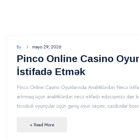
By
mayo 29, 2026
Pinco Online Casino Oyun
İstifadə Etmək
Pinco Online Casino Oyunlarında Analitiklərdən Necə İstif
artırmaq üçün analitiklərdən necə istifadə edəcəyinizə dair
təcrübəli oyunçular üçün geniş oyun seçimi, cazibədar bonusla
+ Read More