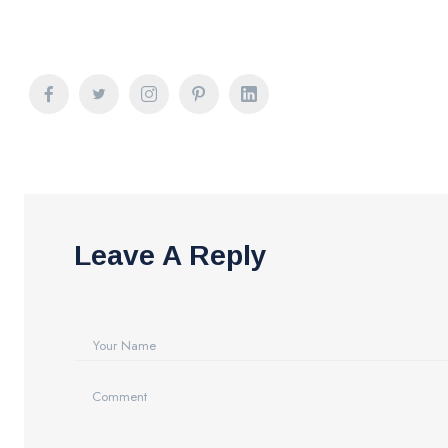
Leave A Reply