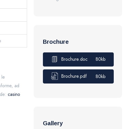
o
Brochure
Brochure.doc
80kb
Brochure.pdf
80kb
 le
aforme, ad
nde:
casino
Gallery