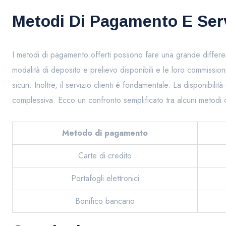
Metodi Di Pagamento E Servi
I metodi di pagamento offerti possono fare una grande differen
modalità di deposito e prelievo disponibili e le loro commissio
sicuri. Inoltre, il servizio clienti è fondamentale. La disponibili
complessiva. Ecco un confronto semplificato tra alcuni metodi
Metodo di pagamento
Carte di credito
Portafogli elettronici
Bonifico bancario