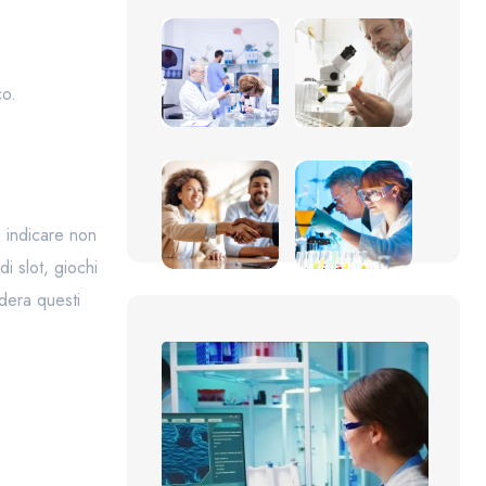
co.
o indicare non
i slot, giochi
idera questi