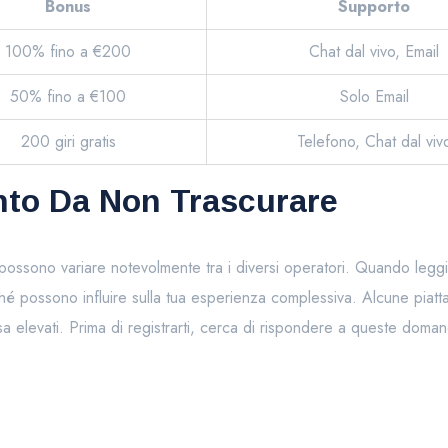
Bonus
Supporto
100% fino a €200
Chat dal vivo, Email
50% fino a €100
Solo Email
200 giri gratis
Telefono, Chat dal viv
nto Da Non Trascurare
e possono variare notevolmente tra i diversi operatori. Quando leggi
hé possono influire sulla tua esperienza complessiva. Alcune piatt
 elevati. Prima di registrarti, cerca di rispondere a queste doma