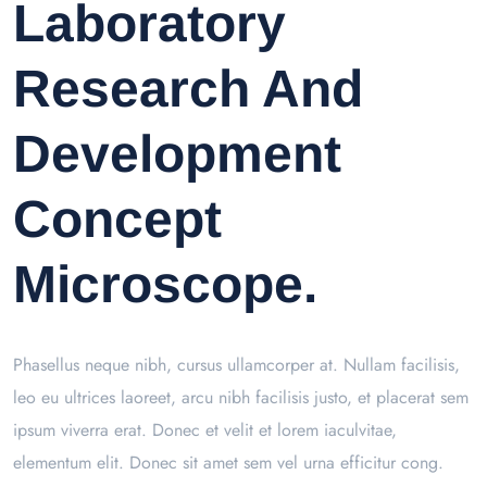
Laboratory
Research And
Development
Concept
Microscope.
Phasellus neque nibh, cursus ullamcorper at. Nullam facilisis,
leo eu ultrices laoreet, arcu nibh facilisis justo, et placerat sem
ipsum viverra erat. Donec et velit et lorem iaculvitae,
elementum elit. Donec sit amet sem vel urna efficitur cong.