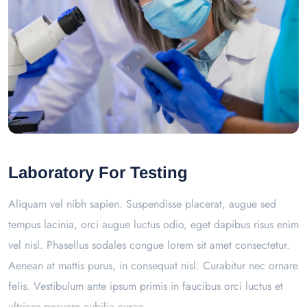
Laboratory For Testing
Aliquam vel nibh sapien. Suspendisse placerat, augue sed
tempus lacinia, orci augue luctus odio, eget dapibus risus enim
vel nisl. Phasellus sodales congue lorem sit amet consectetur.
Aenean at mattis purus, in consequat nisl. Curabitur nec ornare
felis. Vestibulum ante ipsum primis in faucibus orci luctus et
ultrices posuere cubilia curae.