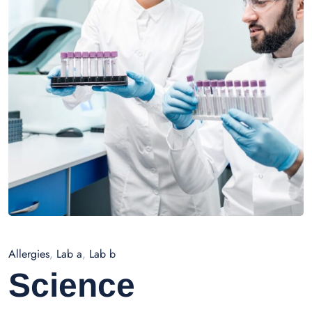
Allergies
,
Lab a
,
Lab b
Science