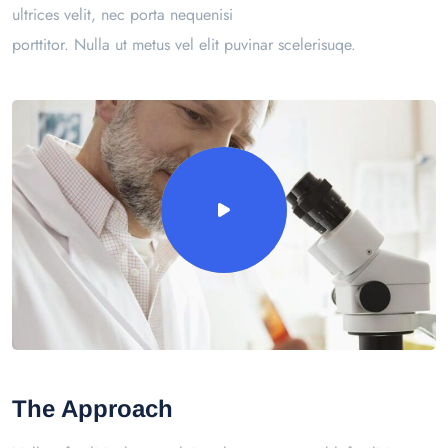
ultrices velit, nec porta nequenisi
porttitor. Nulla ut metus vel elit puvinar scelerisuqe.
The Approach