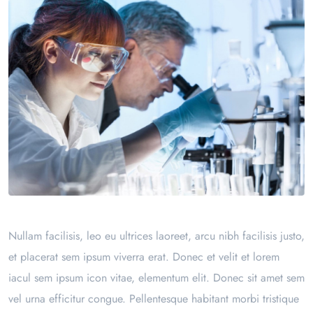
Nullam facilisis, leo eu ultrices laoreet, arcu nibh facilisis justo,
et placerat sem ipsum viverra erat. Donec et velit et lorem
iacul sem ipsum icon vitae, elementum elit. Donec sit amet sem
vel urna efficitur congue. Pellentesque habitant morbi tristique