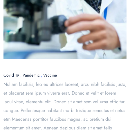
Covid 19
,
Pandemic
,
Vaccine
Nullam facilisis, leo eu ultrices laoreet, arcu nibh facilisis justo,
et placerat sem ipsum viverra erat. Donec et velit et lorem
iacul vitae, elementu elit. Donec sit amet sem vel urna efficitur
congue. Pellentesque habitant morbi tristique senectus et netus
etm Maecenas porttitor faucibus magna, ac pretium dui
elementum sit amet. Aenean dapibus diam sit amet felis