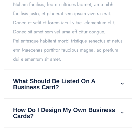
Nullam facilisis, leo eu ultrices laoreet, arcu nibh
facilisis justo, et placerat sem ipsum viverra erat.
Donec et velit et lorem iacul vitae, elementum elit.
Donec sit amet sem vel urna efficitur congue.
Pellentesque habitant morbi tristique senectus et netus
etm Maecenas porttitor faucibus magna, ac pretium
dui elementum sit amet.
What Should Be Listed On A
Business Card?
How Do I Design My Own Business
Cards?