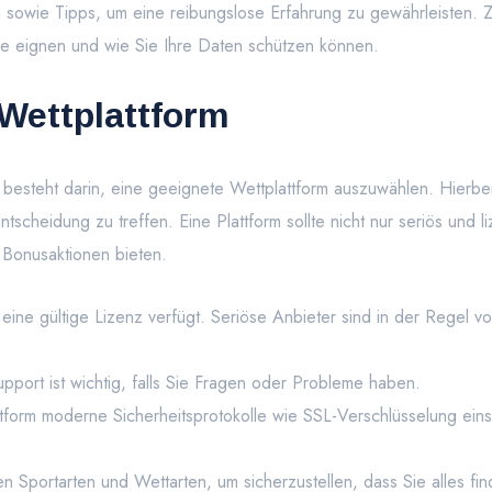
en sowie Tipps, um eine reibungslose Erfahrung zu gewährleisten
isse eignen und wie Sie Ihre Daten schützen können.
Wettplattform
 besteht darin, eine geeignete Wettplattform auszuwählen. Hierbei
scheidung zu treffen. Eine Plattform sollte nicht nur seriös und li
 Bonusaktionen bieten.
eine gültige Lizenz verfügt. Seriöse Anbieter sind in der Regel 
port ist wichtig, falls Sie Fragen oder Probleme haben.
attform moderne Sicherheitsprotokolle wie SSL-Verschlüsselung eins
 Sportarten und Wettarten, um sicherzustellen, dass Sie alles fi