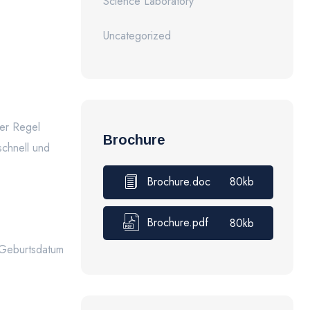
Science Laboratory
Uncategorized
der Regel
Brochure
schnell und
Brochure.doc
80kb
Brochure.pdf
80kb
 Geburtsdatum