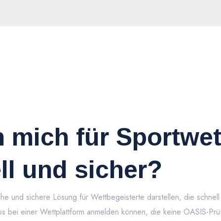
ch mich für Sportwe
ll und sicher?
he und sichere Lösung für Wettbegeisterte darstellen, die schnell
los bei einer Wettplattform anmelden können, die keine OASIS-Prü