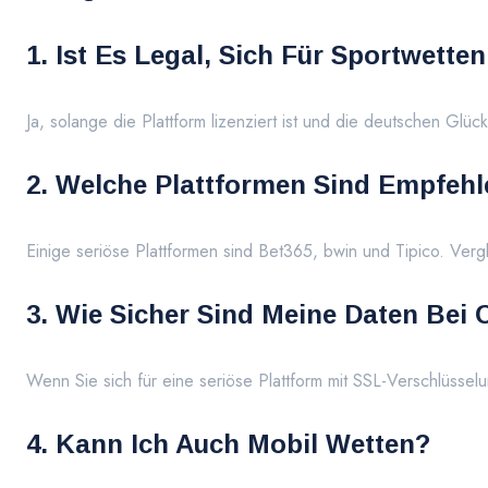
1. Ist Es Legal, Sich Für Sportwette
Ja, solange die Plattform lizenziert ist und die deutschen Glücks
2. Welche Plattformen Sind Empfeh
Einige seriöse Plattformen sind Bet365, bwin und Tipico. Ver
3. Wie Sicher Sind Meine Daten Bei 
Wenn Sie sich für eine seriöse Plattform mit SSL-Verschlüssel
4. Kann Ich Auch Mobil Wetten?