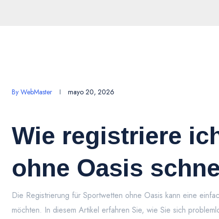
By
WebMaster
mayo 20, 2026
Wie registriere i
ohne Oasis schne
Die Registrierung für Sportwetten ohne Oasis kann eine einfac
möchten. In diesem Artikel erfahren Sie, wie Sie sich problem