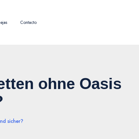
ejas
Contacto
wetten ohne Oasis
?
und sicher?