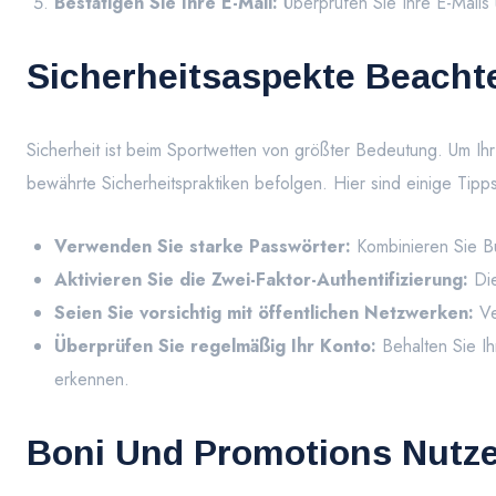
Bestätigen Sie Ihre E-Mail:
Überprüfen Sie Ihre E-Mails 
Sicherheitsaspekte Beacht
Sicherheit ist beim Sportwetten von größter Bedeutung. Um Ihr
bewährte Sicherheitspraktiken befolgen. Hier sind einige Tipp
Verwenden Sie starke Passwörter:
Kombinieren Sie Bu
Aktivieren Sie die Zwei-Faktor-Authentifizierung:
Die
Seien Sie vorsichtig mit öffentlichen Netzwerken:
Ve
Überprüfen Sie regelmäßig Ihr Konto:
Behalten Sie Ih
erkennen.
Boni Und Promotions Nutz