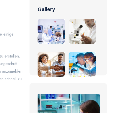
Gallery
e einige
u erstellen.
ngsschritt.
n anzumelden.
en schnell zu