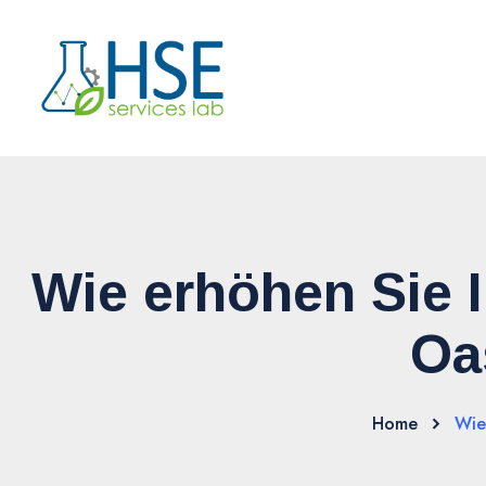
Wie erhöhen Sie 
Oa
Home
Wie