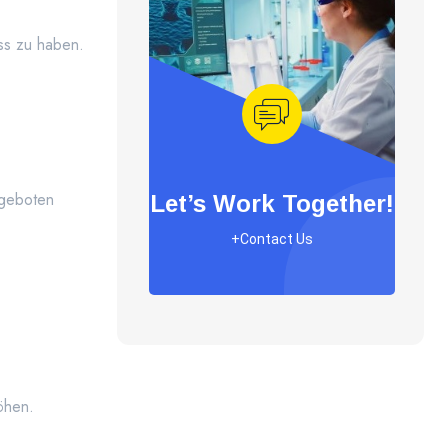
ess zu haben.
ngeboten
Let’s Work Together!
+Contact Us
öhen.