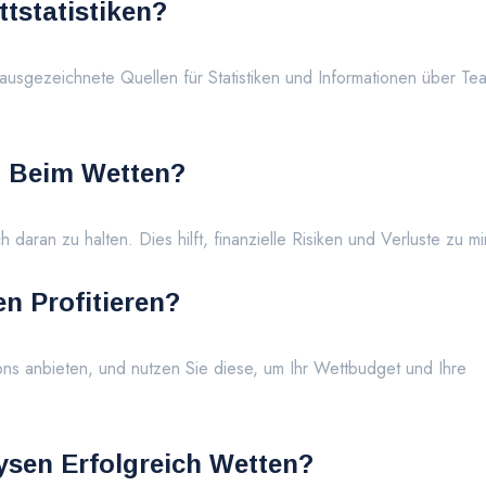
tstatistiken?
ausgezeichnete Quellen für Statistiken und Informationen über Te
t Beim Wetten?
daran zu halten. Dies hilft, finanzielle Risiken und Verluste zu mi
n Profitieren?
ons anbieten, und nutzen Sie diese, um Ihr Wettbudget und Ihre
sen Erfolgreich Wetten?