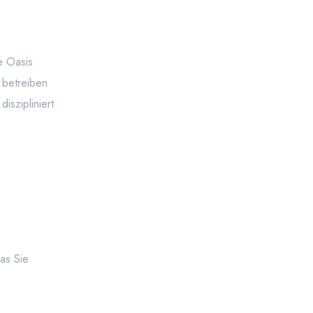
e Oasis
 betreiben
iszipliniert
as Sie