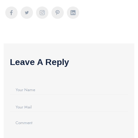
Leave A Reply