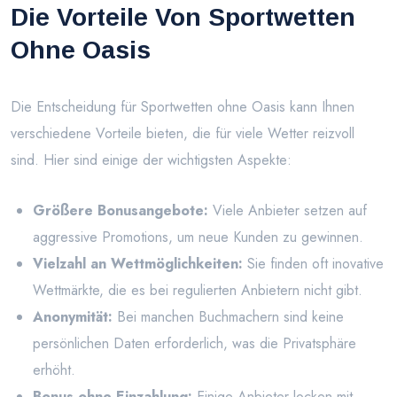
Die Vorteile Von Sportwetten
Ohne Oasis
Die Entscheidung für Sportwetten ohne Oasis kann Ihnen
verschiedene Vorteile bieten, die für viele Wetter reizvoll
sind. Hier sind einige der wichtigsten Aspekte:
Größere Bonusangebote:
Viele Anbieter setzen auf
aggressive Promotions, um neue Kunden zu gewinnen.
Vielzahl an Wettmöglichkeiten:
Sie finden oft inovative
Wettmärkte, die es bei regulierten Anbietern nicht gibt.
Anonymität:
Bei manchen Buchmachern sind keine
persönlichen Daten erforderlich, was die Privatsphäre
erhöht.
Bonus ohne Einzahlung:
Einige Anbieter locken mit