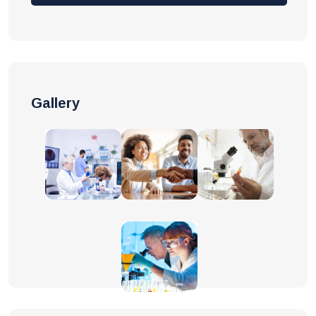
Gallery