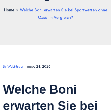
Home
Welche Boni erwarten Sie bei Sportwetten ohne
Oasis im Vergleich?
By
WebMaster
mayo 24, 2026
Welche Boni
erwarten Sie bei