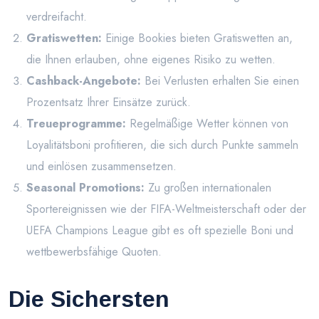
verdreifacht.
Gratiswetten:
Einige Bookies bieten Gratiswetten an,
die Ihnen erlauben, ohne eigenes Risiko zu wetten.
Cashback-Angebote:
Bei Verlusten erhalten Sie einen
Prozentsatz Ihrer Einsätze zurück.
Treueprogramme:
Regelmäßige Wetter können von
Loyalitätsboni profitieren, die sich durch Punkte sammeln
und einlösen zusammensetzen.
Seasonal Promotions:
Zu großen internationalen
Sportereignissen wie der FIFA-Weltmeisterschaft oder der
UEFA Champions League gibt es oft spezielle Boni und
wettbewerbsfähige Quoten.
Die Sichersten