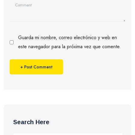
Guarda mi nombre, correo electrónico y web en
este navegador para la próxima vez que comente.
Search Here