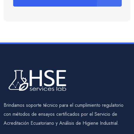
Brindamos soporte técnico para el cumplimiento regulatorio
con métodos de ensayos certificados por el Servicio de
Acreditación Ecuatoriano y Análisis de Higiene Industrial.