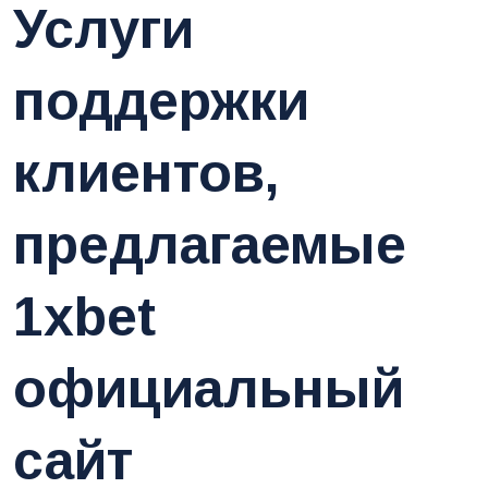
Услуги
поддержки
клиентов,
предлагаемые
1xbet
официальный
сайт