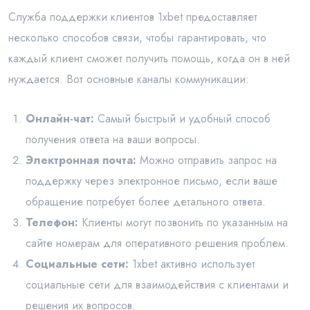
Служба поддержки клиентов 1xbet предоставляет
несколько способов связи, чтобы гарантировать, что
каждый клиент сможет получить помощь, когда он в ней
нуждается. Вот основные каналы коммуникации:
Онлайн-чат:
Самый быстрый и удобный способ
получения ответа на ваши вопросы.
Электронная почта:
Можно отправить запрос на
поддержку через электронное письмо, если ваше
обращение потребует более детального ответа.
Телефон:
Клиенты могут позвонить по указанным на
сайте номерам для оперативного решения проблем.
Социальные сети:
1xbet активно использует
социальные сети для взаимодействия с клиентами и
решения их вопросов.