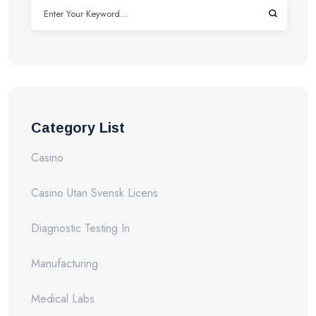
Category List
Casino
Casino Utan Svensk Licens
Diagnostic Testing In
Manufacturing
Medical Labs