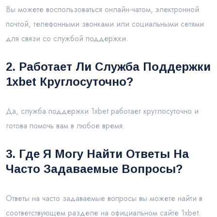
Вы можете воспользоваться онлайн-чатом, электронной
почтой, телефонными звонками или социальными сетями
для связи со службой поддержки.
2. Работает Ли Служба Поддержки
1xbet Круглосуточно?
Да, служба поддержки 1xbet работает круглосуточно и
готова помочь вам в любое время.
3. Где Я Могу Найти Ответы На
Часто Задаваемые Вопросы?
Ответы на часто задаваемые вопросы вы можете найти в
соответствующем разделе на официальном сайте 1xbet.