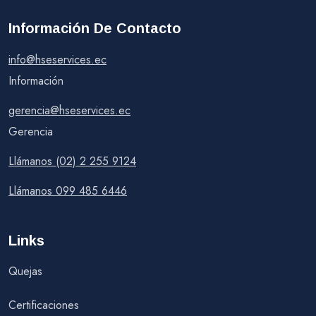
Información De Contacto
info@hseservices.ec
Información
gerencia@hseservices.ec
Gerencia
Llámanos (02) 2 255 9124
Llámanos 099 485 6446
Links
Quejas
Certificaciones