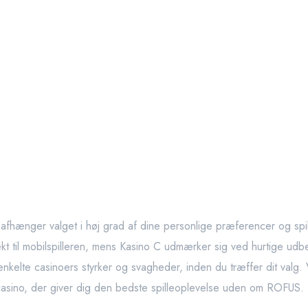
fhænger valget i høj grad af dine personlige præferencer og spil
kt til mobilspilleren, mens Kasino C udmærker sig ved hurtige udbe
nkelte casinoers styrker og svagheder, inden du træffer dit valg.
 casino, der giver dig den bedste spilleoplevelse uden om ROFUS.