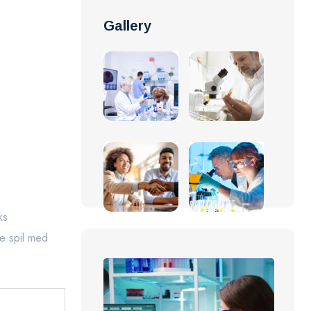
Gallery
ks
ve spil med