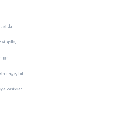
, at du
at spille,
begge
er vigtigt at
lige casinoer