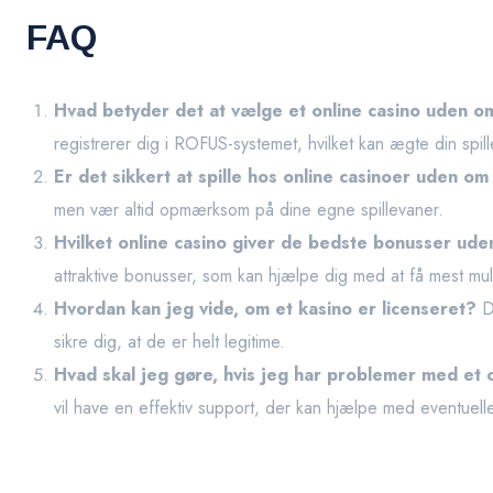
FAQ
Hvad betyder det at vælge et online casino uden 
registrerer dig i ROFUS-systemet, hvilket kan ægte din spil
Er det sikkert at spille hos online casinoer uden 
men vær altid opmærksom på dine egne spillevaner.
Hvilket online casino giver de bedste bonusser u
attraktive bonusser, som kan hjælpe dig med at få mest muli
Hvordan kan jeg vide, om et kasino er licenseret?
Du
sikre dig, at de er helt legitime.
Hvad skal jeg gøre, hvis jeg har problemer med et 
vil have en effektiv support, der kan hjælpe med eventuell