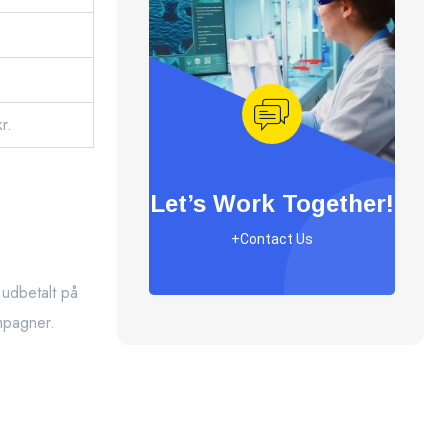
r.
Let’s Work Together!
+Contact Us
 udbetalt på
ampagner.