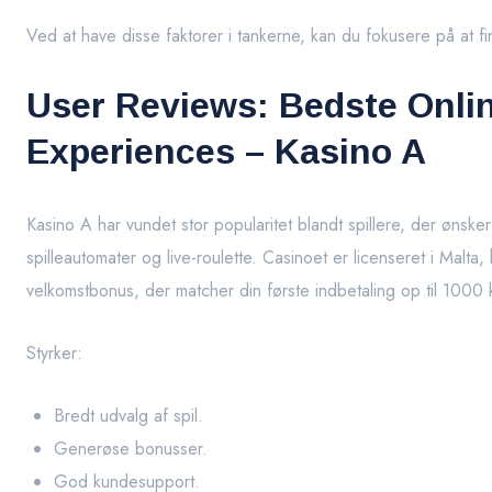
Ved at have disse faktorer i tankerne, kan du fokusere på at
User Reviews: Bedste Onli
Experiences – Kasino A
Kasino A har vundet stor popularitet blandt spillere, der øn
spilleautomater og live-roulette. Casinoet er licenseret i Malta
velkomstbonus, der matcher din første indbetaling op til 1000 k
Styrker:
Bredt udvalg af spil.
Generøse bonusser.
God kundesupport.