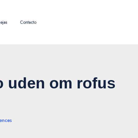
ejas
Contacto
no uden om rofus
iences