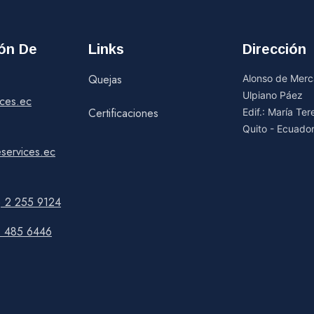
ión De
Links
Dirección
Quejas
Alonso de Merca
Ulpiano Páez
ices.ec
Certificaciones
Edif.: María Te
Quito - Ecuado
services.ec
) 2 255 9124
9 485 6446