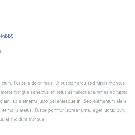
e
MBBS
e
dictum. Fusce a dolor risus. Ut suscipit arcu sed turpis rhoncus
 morbi tristique senectus et netus et malesuada fames ac turpis
 diam, ac elementu justo pellentesque in. Sed elementum elem
t mollis metus. Fusce porttitor laoreet urna, eget luctus puru
 at tincidunt tristique.