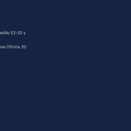
dillo E2-20 y
resa Oficina 2D
r