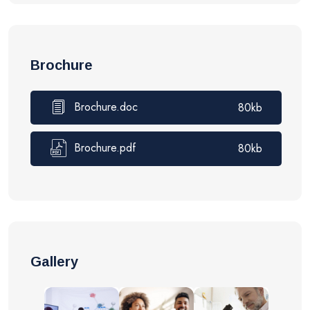
Brochure
Brochure.doc
80kb
Brochure.pdf
80kb
Gallery