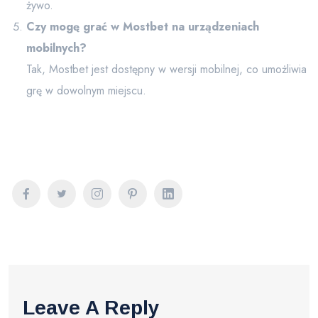
żywo.
Czy mogę grać w Mostbet na urządzeniach
mobilnych?
Tak, Mostbet jest dostępny w wersji mobilnej, co umożliwia
grę w dowolnym miejscu.
Leave A Reply