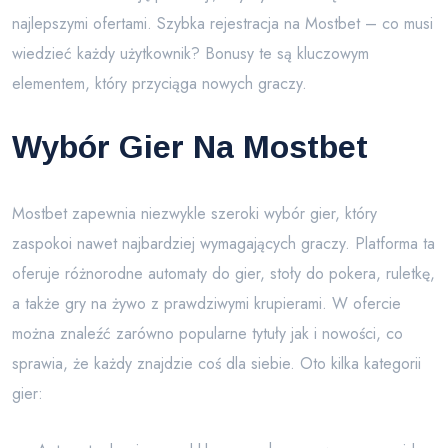
najlepszymi ofertami. Szybka rejestracja na Mostbet – co musi
wiedzieć każdy użytkownik? Bonusy te są kluczowym
elementem, który przyciąga nowych graczy.
Wybór Gier Na Mostbet
Mostbet zapewnia niezwykle szeroki wybór gier, który
zaspokoi nawet najbardziej wymagających graczy. Platforma ta
oferuje różnorodne automaty do gier, stoły do pokera, ruletkę,
a także gry na żywo z prawdziwymi krupierami. W ofercie
można znaleźć zarówno popularne tytuły jak i nowości, co
sprawia, że każdy znajdzie coś dla siebie. Oto kilka kategorii
gier: