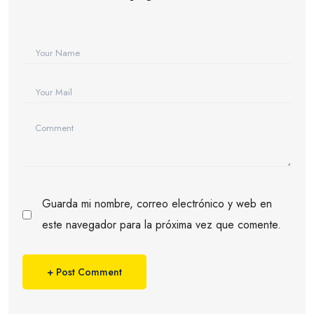
Guarda mi nombre, correo electrónico y web en
este navegador para la próxima vez que comente.