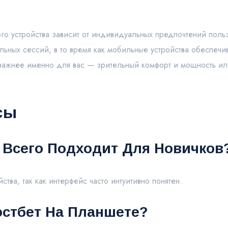
го устройства зависит от индивидуальных предпочтений поль
ьных сессий, в то время как мобильные устройства обеспечив
 важнее именно для вас — зрительный комфорт и мощность и
сы
е Всего Подходит Для Новичков
ства, так как интерфейс часто интуитивно понятен.
остбет На Планшете?