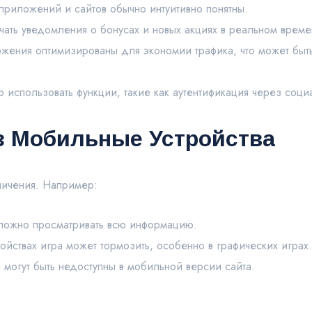
риложений и сайтов обычно интуитивно понятны.
ать уведомления о бонусах и новых акциях в реальном време
ения оптимизированы для экономии трафика, что может быт
использовать функции, такие как аутентификация через соци
з Мобильные Устройства
аничения. Например:
ложно просматривать всю информацию.
ойствах игра может тормозить, особенно в графических играх.
могут быть недоступны в мобильной версии сайта.