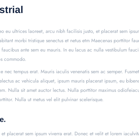
trial
o eu ultrices laoreet, arcu nibh facilisis justo, et placerat sem ips
 habitant morbi tristique senectus et netus etm Maecenas porttitor 
et faucibus ante sem eu mauris. In eu lacus ac nulla vestibulum fauc
eros commodo.
sce nec tempus erat. Mauris iaculis venenatis sem ac semper. Fusmet
conselectus ac vehicula aliquet, ipsum mauris placerat ipsum, eu bib
em. Nulla sit amet auctor lectus. Nulla porttitor maximus odiofeia
titor. Nulla ut metus vel elit pulvinar scelerisque.
e.
to, et placerat sem ipsum viverra erat. Donec et velit et lorem iacul