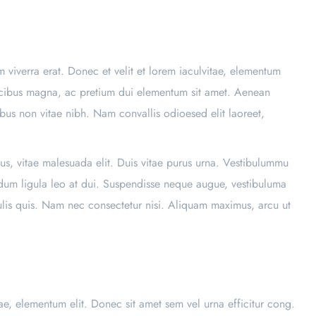
um viverra erat. Donec et velit et lorem iaculvitae, elementum
faucibus magna, ac pretium dui elementum sit amet. Aenean
ibus non vitae nibh. Nam convallis odioesed elit laoreet,
us, vitae malesuada elit. Duis vitae purus urna. Vestibulummu
endum ligula leo at dui. Suspendisse neque augue, vestibuluma
culis quis. Nam nec consectetur nisi. Aliquam maximus, arcu ut
vitae, elementum elit. Donec sit amet sem vel urna efficitur cong.