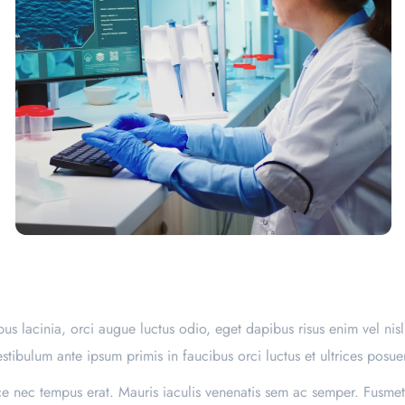
s lacinia, orci augue luctus odio, eget dapibus risus enim vel nis
estibulum ante ipsum primis in faucibus orci luctus et ultrices posue
sce nec tempus erat. Mauris iaculis venenatis sem ac semper. Fusmet