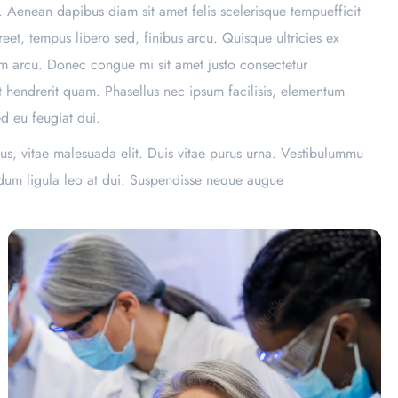
. Aenean dapibus diam sit amet felis scelerisque tempuefficit
eet, tempus libero sed, finibus arcu. Quisque ultricies ex
sim arcu. Donec congue mi sit amet justo consectetur
iat hendrerit quam. Phasellus nec ipsum facilisis, elementum
ed eu feugiat dui.
us, vitae malesuada elit. Duis vitae purus urna. Vestibulummu
endum ligula leo at dui. Suspendisse neque augue