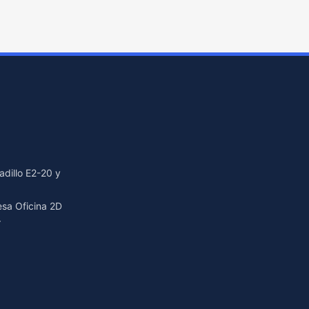
dillo E2-20 y
resa Oficina 2D
r