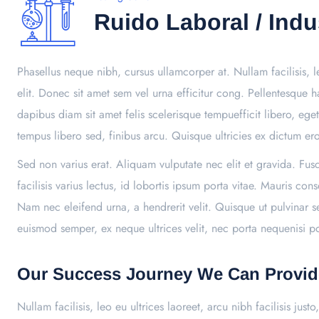
Ruido Laboral / Indus
Phasellus neque nibh, cursus ullamcorper at. Nullam facilisis, le
elit. Donec sit amet sem vel urna efficitur cong. Pellentesque
dapibus diam sit amet felis scelerisque tempuefficit libero, eg
tempus libero sed, finibus arcu. Quisque ultricies ex dictum 
Sed non varius erat. Aliquam vulputate nec elit et gravida. Fu
facilisis varius lectus, id lobortis ipsum porta vitae. Mauris 
Nam nec eleifend urna, a hendrerit velit. Quisque ut pulvinar s
euismod semper, ex neque ultrices velit, nec porta nequenisi port
Our Success Journey We Can Provid
Nullam facilisis, leo eu ultrices laoreet, arcu nibh facilisis jus