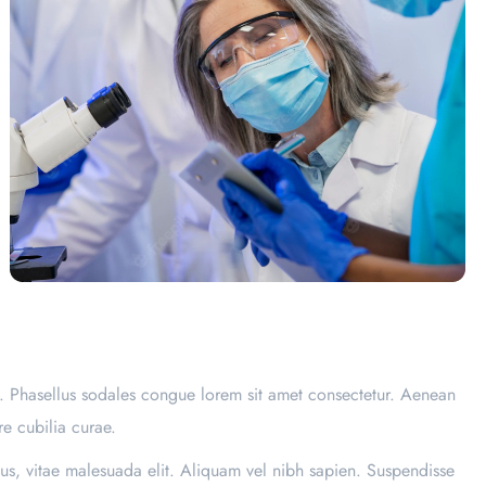
l. Phasellus sodales congue lorem sit amet consectetur. Aenean
re cubilia curae.
us, vitae malesuada elit. Aliquam vel nibh sapien. Suspendisse