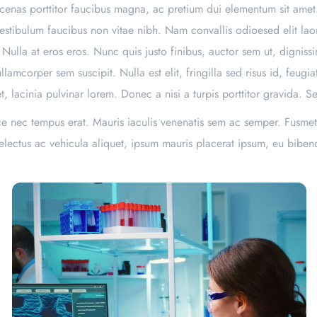
ecenas porttitor faucibus magna, ac pretium dui elementum sit amet
vestibulum faucibus non vitae nibh. Nam convallis odioesed elit laor
Nulla at eros eros. Nunc quis justo finibus, auctor sem ut, dignis
lamcorper sem suscipit. Nulla est elit, fringilla sed risus id, feug
t, lacinia pulvinar lorem. Donec a nisi a turpis porttitor gravida. S
sce nec tempus erat. Mauris iaculis venenatis sem ac semper. Fusmet
conselectus ac vehicula aliquet, ipsum mauris placerat ipsum, eu bib