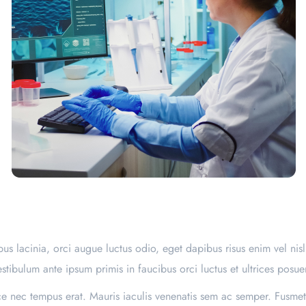
s lacinia, orci augue luctus odio, eget dapibus risus enim vel nis
estibulum ante ipsum primis in faucibus orci luctus et ultrices posue
sce nec tempus erat. Mauris iaculis venenatis sem ac semper. Fusmet