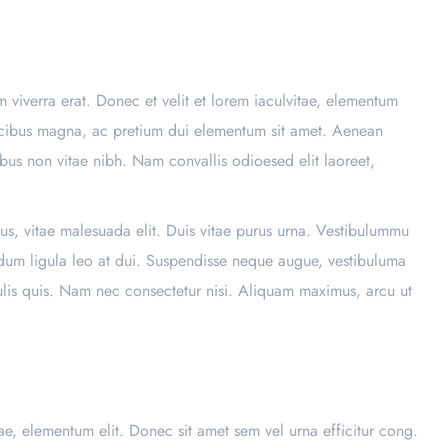
um viverra erat. Donec et velit et lorem iaculvitae, elementum
faucibus magna, ac pretium dui elementum sit amet. Aenean
ibus non vitae nibh. Nam convallis odioesed elit laoreet,
us, vitae malesuada elit. Duis vitae purus urna. Vestibulummu
endum ligula leo at dui. Suspendisse neque augue, vestibuluma
culis quis. Nam nec consectetur nisi. Aliquam maximus, arcu ut
vitae, elementum elit. Donec sit amet sem vel urna efficitur cong.