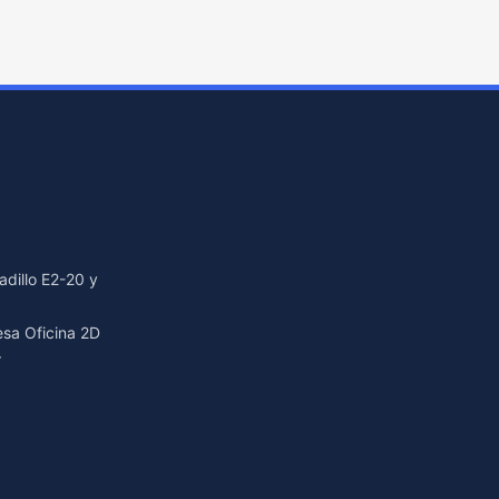
dillo E2-20 y
resa Oficina 2D
r