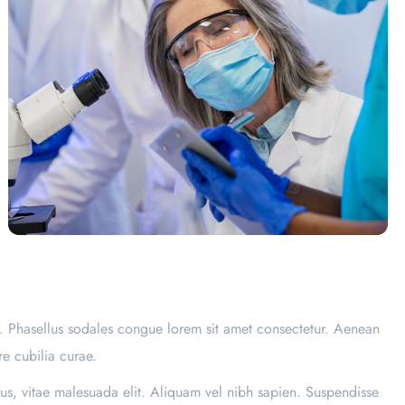
l. Phasellus sodales congue lorem sit amet consectetur. Aenean
re cubilia curae.
us, vitae malesuada elit. Aliquam vel nibh sapien. Suspendisse