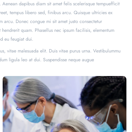
. Aenean dapibus diam sit amet felis scelerisque tempuefficit
eet, tempus libero sed, finibus arcu. Quisque ultricies ex
sim arcu. Donec congue mi sit amet justo consectetur
iat hendrerit quam. Phasellus nec ipsum facilisis, elementum
ed eu feugiat dui.
us, vitae malesuada elit. Duis vitae purus urna. Vestibulummu
endum ligula leo at dui. Suspendisse neque augue