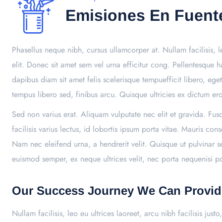
Emisiones En Fuente
Phasellus neque nibh, cursus ullamcorper at. Nullam facilisis, le
elit. Donec sit amet sem vel urna efficitur cong. Pellentesque
dapibus diam sit amet felis scelerisque tempuefficit libero, eg
tempus libero sed, finibus arcu. Quisque ultricies ex dictum 
Sed non varius erat. Aliquam vulputate nec elit et gravida. Fu
facilisis varius lectus, id lobortis ipsum porta vitae. Mauris 
Nam nec eleifend urna, a hendrerit velit. Quisque ut pulvinar s
euismod semper, ex neque ultrices velit, nec porta nequenisi port
Our Success Journey We Can Provid
Nullam facilisis, leo eu ultrices laoreet, arcu nibh facilisis jus