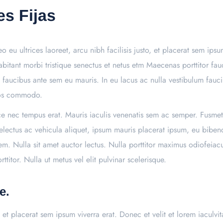
s Fijas
o eu ultrices laoreet, arcu nibh facilisis justo, et placerat sem ips
 habitant morbi tristique senectus et netus etm Maecenas porttitor 
et faucibus ante sem eu mauris. In eu lacus ac nulla vestibulum fauc
eros commodo.
sce nec tempus erat. Mauris iaculis venenatis sem ac semper. Fusmet
conselectus ac vehicula aliquet, ipsum mauris placerat ipsum, eu bib
em. Nulla sit amet auctor lectus. Nulla porttitor maximus odiofeia
titor. Nulla ut metus vel elit pulvinar scelerisque.
e.
to, et placerat sem ipsum viverra erat. Donec et velit et lorem iacul