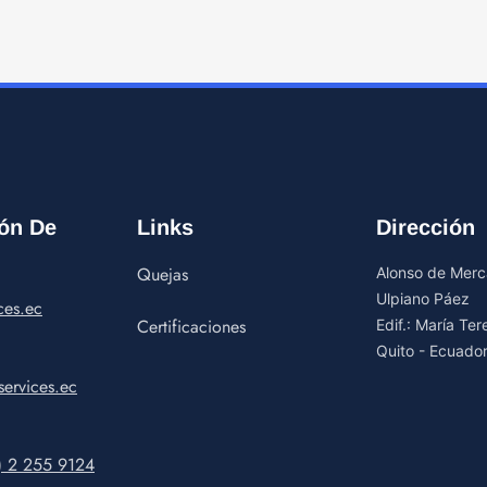
ón De
Links
Dirección
Quejas
Alonso de Merca
Ulpiano Páez
ces.ec
Certificaciones
Edif.: María Te
Quito - Ecuado
ervices.ec
) 2 255 9124