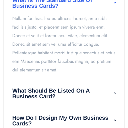
What Is The Standard Size Of
Business Cards?
Nullam facilisis, leo eu ultrices laoreet, arcu nibh
facilisis justo, et placerat sem ipsum viverra erat.
Donec et velit et lorem iacul vitae, elementum elit.
Donec sit amet sem vel urna efficitur congue.
Pellentesque habitant morbi tristique senectus et netus
etm Maecenas porttitor faucibus magna, ac pretium
dui elementum sit amet.
What Should Be Listed On A
Business Card?
How Do I Design My Own Business
Cards?