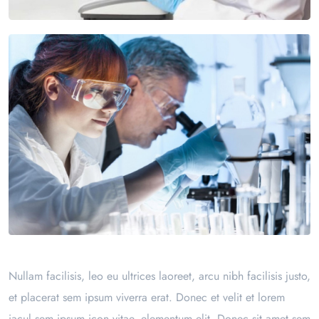
Nullam facilisis, leo eu ultrices laoreet, arcu nibh facilisis justo,
et placerat sem ipsum viverra erat. Donec et velit et lorem
iacul sem ipsum icon vitae, elementum elit. Donec sit amet sem