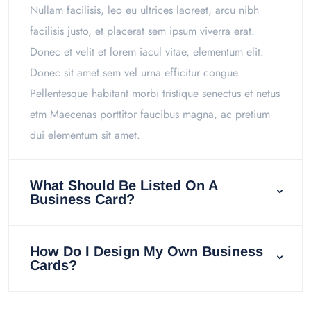
Nullam facilisis, leo eu ultrices laoreet, arcu nibh
facilisis justo, et placerat sem ipsum viverra erat.
Donec et velit et lorem iacul vitae, elementum elit.
Donec sit amet sem vel urna efficitur congue.
Pellentesque habitant morbi tristique senectus et netus
etm Maecenas porttitor faucibus magna, ac pretium
dui elementum sit amet.
What Should Be Listed On A
Business Card?
How Do I Design My Own Business
Cards?