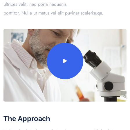
ultrices velit, nec porta nequenisi
porttitor. Nulla ut metus vel elit puvinar scelerisuqe.
The Approach