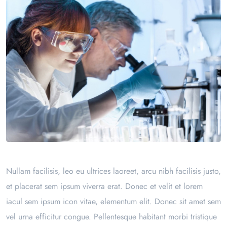
Nullam facilisis, leo eu ultrices laoreet, arcu nibh facilisis justo,
et placerat sem ipsum viverra erat. Donec et velit et lorem
iacul sem ipsum icon vitae, elementum elit. Donec sit amet sem
vel urna efficitur congue. Pellentesque habitant morbi tristique