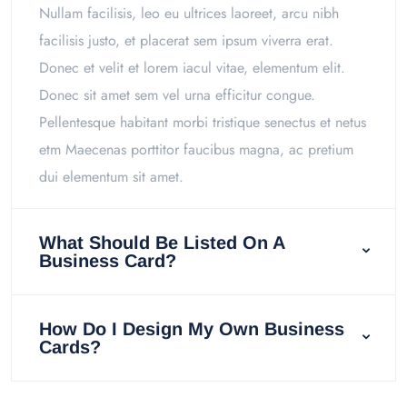
Nullam facilisis, leo eu ultrices laoreet, arcu nibh
facilisis justo, et placerat sem ipsum viverra erat.
Donec et velit et lorem iacul vitae, elementum elit.
Donec sit amet sem vel urna efficitur congue.
Pellentesque habitant morbi tristique senectus et netus
etm Maecenas porttitor faucibus magna, ac pretium
dui elementum sit amet.
What Should Be Listed On A
Business Card?
How Do I Design My Own Business
Cards?