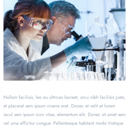
Nullam facilisis, leo eu ultrices laoreet, arcu nibh facilisis justo,
et placerat sem ipsum viverra erat. Donec et velit et lorem
iacul sem ipsum icon vitae, elementum elit. Donec sit amet sem
vel urna efficitur congue. Pellentesque habitant morbi tristique