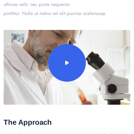
ultrices velit, nec porta nequenisi
porttitor. Nulla ut metus vel elit puvinar scelerisuqe.
The Approach