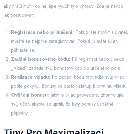
aby hráči mohli co nejlépe využít tyto výhody. Zde je návod,
jak postupovat:
Registrace nebo přihlášení:
Pokud jste novým uživatel,
musíte se nejprve zaregistrovat. Pokud již máte účet,
přihlaste se.
Zadání bonusového kódu:
Při registraci nebo v sekci
„Vklad“ zadejte svůj bonusový kód do určeného pole.
Realizace vkladu:
Po zadání kódu proveďte svůj vklad
podle pokynů. Bonusy se často vztahují k prvnímu vkladu.
Ověření bonusu:
Jakmile vklad provedete, zkontrolujte
svůj účet, abyste se ujistili, že byly bonusy úspěšně
připsány.
Tipy Pro Maximalizaci