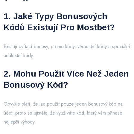
1. Jaké Typy Bonusových
Kódů Existují Pro Mostbet?
Existují uvítací bonusy, promo kódy, věrnostní kódy a speciální
událostní kódy.
2. Mohu Použít Více Než Jeden
Bonusový Kód?
Obvykle platí, že lze použít pouze jeden bonusový kód na
účet, proto se ujistěte, že využíváte kód, který vám přinese
nejlepší výhody.