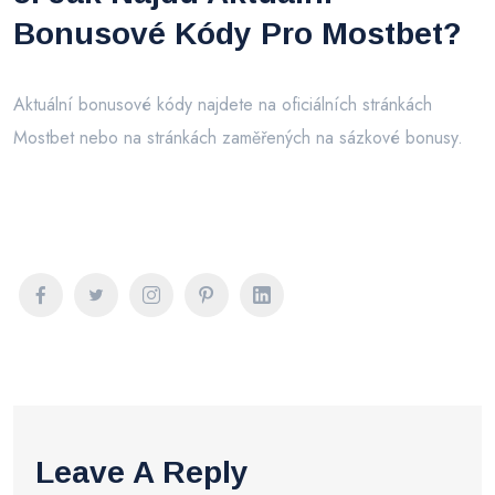
Bonusové Kódy Pro Mostbet?
Aktuální bonusové kódy najdete na oficiálních stránkách
Mostbet nebo na stránkách zaměřených na sázkové bonusy.
Leave A Reply