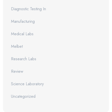
Diagnostic Testing In
Manufacturing
Medical Labs
Melbet
Research Labs
Review
Science Laboratory
Uncategorized