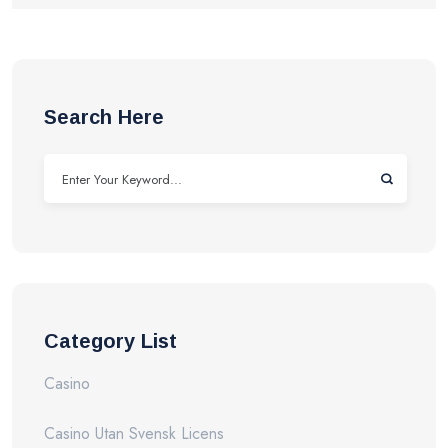
Search Here
Category List
Casino
Casino Utan Svensk Licens