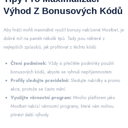
Výhod Z Bonusových Kódů
Aby hráči mohli maximálně využít bonusy nabízené Mostbet, je
dobré mít na paměti několik tipů. Tady jsou některé z
nejlepších způsobů, jak profitovat z těchto kódů:
Čtení podmínek:
Vždy si přečtěte podmínky použití
bonusových kódů, abyste se vyhnuli nepříjemnostem.
Profily sledujte pravidelně:
Sledujte nabídky a promo
akce, protože se často mění.
Využijte věrnostní program:
Mnoho platforem jako
Mostbet nabízí věrnostní programy, které vám mohou
přinést další výhody.