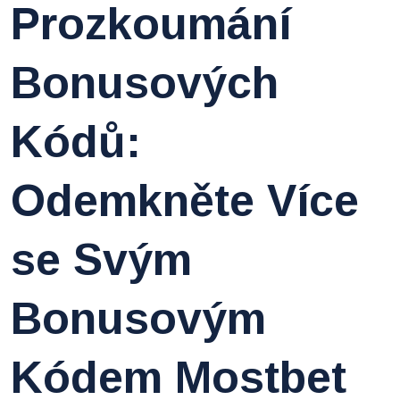
Prozkoumání
Bonusových
Kódů:
Odemkněte Více
se Svým
Bonusovým
Kódem Mostbet