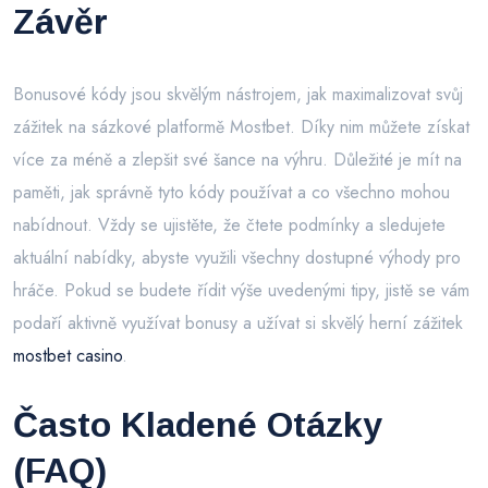
Závěr
Bonusové kódy jsou skvělým nástrojem, jak maximalizovat svůj
zážitek na sázkové platformě Mostbet. Díky nim můžete získat
více za méně a zlepšit své šance na výhru. Důležité je mít na
paměti, jak správně tyto kódy používat a co všechno mohou
nabídnout. Vždy se ujistěte, že čtete podmínky a sledujete
aktuální nabídky, abyste využili všechny dostupné výhody pro
hráče. Pokud se budete řídit výše uvedenými tipy, jistě se vám
podaří aktivně využívat bonusy a užívat si skvělý herní zážitek
mostbet casino
.
Často Kladené Otázky
(FAQ)