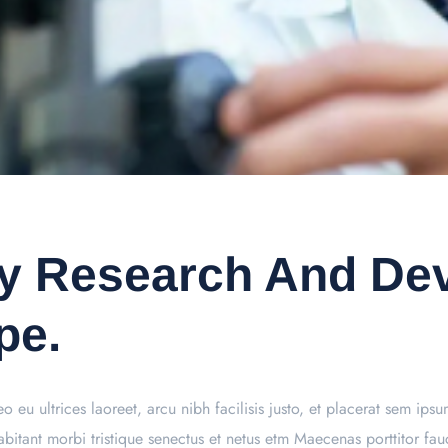
ry Research And De
pe.
o eu ultrices laoreet, arcu nibh facilisis justo, et placerat sem ips
 habitant morbi tristique senectus et netus etm Maecenas porttitor 