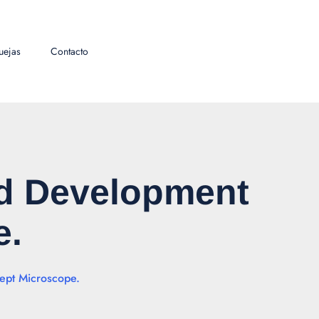
uejas
Contacto
nd Development
e.
ept Microscope.