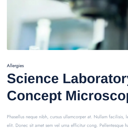
Allergies
Science Laborato
Concept Microsco
Phasellus neque nibh, cursus ullamcorper at. Nullam facilisis, le
elit. Donec sit amet sem vel urna efficitur cong. Pellentesque