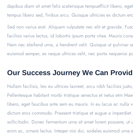
dapibus diam sit amet felis scelerisque tempuefficit libero, eg
tempus libero sed, finibus arcu. Quisque ultricies ex dictum 
Sed non varius erat. Aliquam vulputate nec elit et gravida. Fu
facilisis varius lectus, id lobortis ipsum porta vitae. Mauris 
Nam nec eleifend urna, a hendrerit velit. Quisque ut pulvinar s
euismod semper, ex neque ultrices velit, nec porta nequenisi port
Our Success Journey We Can Provid
Nullam facilisis, leo eu ultrices laoreet, arcu nibh facilisis jus
Pellentesque habitant morbi tristique senectus et netus etm Ma
libero, eget faucibus ante sem eu mauris. In eu lacus ac nulla 
dictum eros commodo. Praesent tristique et augue a imperdiet. 
sollicitudin. Donec fermentum urna sit amet lorem posuere, ut ul
enim ac, ornare lectus. Integer nisi dui, sodales euismod urna e