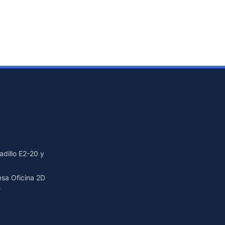
dillo E2-20 y
resa Oficina 2D
r