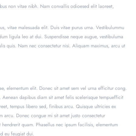
ibus non vitae nibh. Nam convallis odioesed elit laoreet,
us, vitae malesuada elit. Duis vitae purus urna. Vestibulummu
endum ligula leo at dui. Suspendisse neque augue, vestibuluma
culis quis. Nam nec consectetur nisi. Aliquam maximus, arcu ut
vitae, elementum elit. Donec sit amet sem vel urna efficitur cong.
. Aenean dapibus diam sit amet felis scelerisque tempuefficit
eet, tempus libero sed, finibus arcu. Quisque ultricies ex
sim arcu. Donec congue mi sit amet justo consectetur
iat hendrerit quam. Phasellus nec ipsum facilisis, elementum
ed eu feugiat dui.