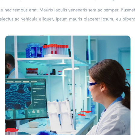
sce nec tempus erat. Mauris iaculis venenatis sem ac semper. Fusmet
conselectus ac vehicula aliquet, ipsum mauris placerat ipsum, eu bib