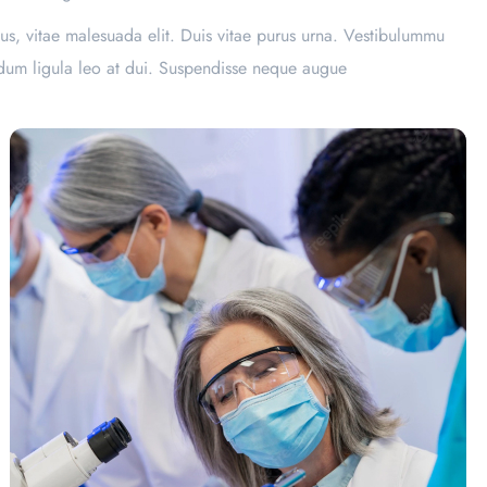
us, vitae malesuada elit. Duis vitae purus urna. Vestibulummu
endum ligula leo at dui. Suspendisse neque augue