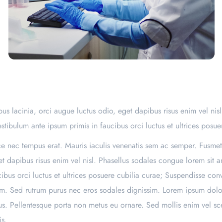
s lacinia, orci augue luctus odio, eget dapibus risus enim vel nis
estibulum ante ipsum primis in faucibus orci luctus et ultrices posue
sce nec tempus erat. Mauris iaculis venenatis sem ac semper. Fusmet
t dapibus risus enim vel nisl. Phasellus sodales congue lorem sit a
bus orci luctus et ultrices posuere cubilia curae; Suspendisse conval
m. Sed rutrum purus nec eros sodales dignissim. Lorem ipsum dolor 
mus. Pellentesque porta non metus eu ornare. Sed mollis enim vel sc
is.