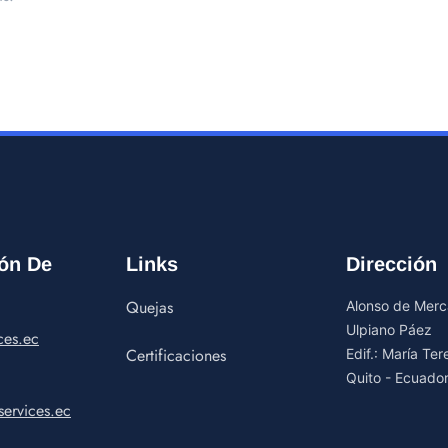
ón De
Links
Dirección
Quejas
Alonso de Merca
Ulpiano Páez
ces.ec
Certificaciones
Edif.: María Te
Quito - Ecuado
ervices.ec