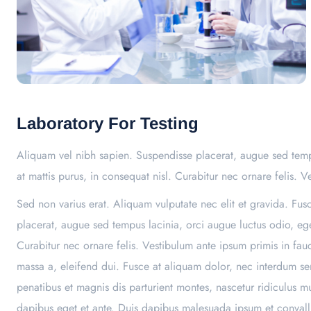
Laboratory For Testing
Aliquam vel nibh sapien. Suspendisse placerat, augue sed tempu
at mattis purus, in consequat nisl. Curabitur nec ornare felis. V
Sed non varius erat. Aliquam vulputate nec elit et gravida. Fu
placerat, augue sed tempus lacinia, orci augue luctus odio, ege
Curabitur nec ornare felis. Vestibulum ante ipsum primis in fauci
massa a, eleifend dui. Fusce at aliquam dolor, nec interdum se
penatibus et magnis dis parturient montes, nascetur ridiculus 
dapibus eget et ante. Duis dapibus malesuada ipsum et convall