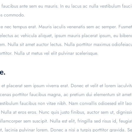
et faucibus ante sem eu mauris. In eu lacus ac nulla vestibulum fauc
eros commodo.
sce nec tempus erat. Mauris iaculis venenatis sem ac semper. Fusmet
conselectus ac vehicula aliquet, ipsum mauris placerat ipsum, eu bib
em. Nulla sit amet auctor lectus. Nulla porttitor maximus odiofeia
titor. Nulla ut metus vel elit pulvinar scelerisque.
e.
to, et placerat sem ipsum viverra erat. Donec et velit et lorem iacul
ecenas porttitor faucibus magna, ac pretium dui elementum sit amet
vestibulum faucibus non vitae nibh. Nam convallis odioesed elit laor
Nulla at eros eros. Nunc quis justo finibus, auctor sem ut, dignis
lamcorper sem suscipit. Nulla est elit, fringilla sed risus id, feug
t, lacinia pulvinar lorem. Donec a nisi a turpis porttitor gravida. S