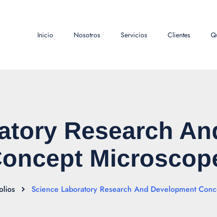
Inicio
Nosotros
Servicios
Clientes
Q
atory Research A
oncept Microscop
olios
Science Laboratory Research And Development Conc