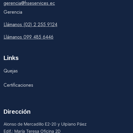
gerencia@hseservices.ec
Gerencia
Llámanos (02) 2 255 9124
Llámanos 099 485 6446
Links
Quejas
Certificaciones
Dirección
Alonso de Mercadillo E2-20 y Ulpiano Páez
Edif.: María Teresa Oficina 2D