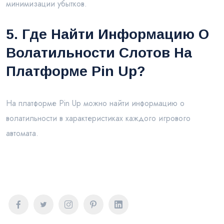
минимизации убытков.
5. Где Найти Информацию О
Волатильности Слотов На
Платформе Pin Up?
На платформе Pin Up можно найти информацию о
волатильности в характеристиках каждого игрового
автомата.