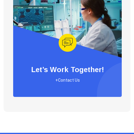
Let’s Work Together!
+Contact Us