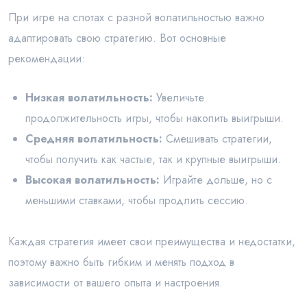
При игре на слотах с разной волатильностью важно
адаптировать свою стратегию. Вот основные
рекомендации:
Низкая волатильность:
Увеличьте
продолжительность игры, чтобы накопить выигрыши.
Средняя волатильность:
Смешивать стратегии,
чтобы получить как частые, так и крупные выигрыши.
Высокая волатильность:
Играйте дольше, но с
меньшими ставками, чтобы продлить сессию.
Каждая стратегия имеет свои преимущества и недостатки,
поэтому важно быть гибким и менять подход в
зависимости от вашего опыта и настроения.