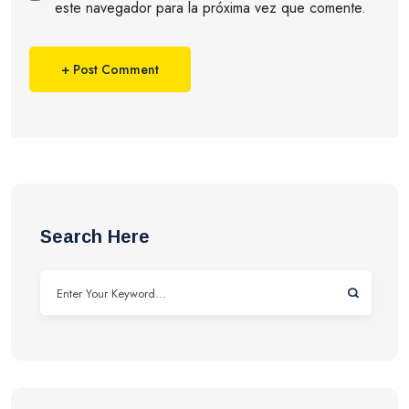
este navegador para la próxima vez que comente.
Search Here