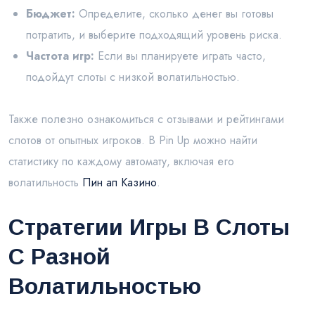
Бюджет:
Определите, сколько денег вы готовы
потратить, и выберите подходящий уровень риска.
Частота игр:
Если вы планируете играть часто,
подойдут слоты с низкой волатильностью.
Также полезно ознакомиться с отзывами и рейтингами
слотов от опытных игроков. В Pin Up можно найти
статистику по каждому автомату, включая его
волатильность
Пин ап Казино
.
Стратегии Игры В Слоты
С Разной
Волатильностью