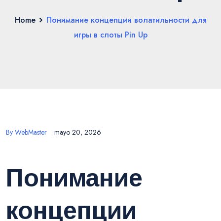
Home
Понимание концепции волатильности для
игры в слоты Pin Up
By
WebMaster
mayo 20, 2026
Понимание
концепции