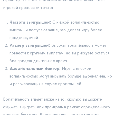
игровой процесс включают:
Частота выигрышей:
С низкой волатильностью
выигрыши поступают чаще, что делает игру более
предсказуемой.
Размер выигрышей:
Высокая волатильность может
привести к крупным выплатам, но вы рискуете остаться
без средств длительное время.
Эмоциональный фактор:
Игры с высокой
волатильностью могут вызывать больше адреналина, но
и разочарования в случае проигрышей.
Волатильность влияет также на то, сколько вы можете
ожидать выиграть или проиграть в рамках определенного
игрового бюджета. Важно помнить, что каждая игра