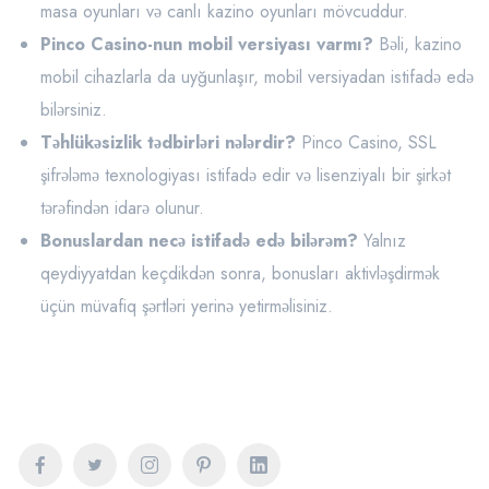
masa oyunları və canlı kazino oyunları mövcuddur.
Pinco Casino-nun mobil versiyası varmı?
Bəli, kazino
mobil cihazlarla da uyğunlaşır, mobil versiyadan istifadə edə
bilərsiniz.
Təhlükəsizlik tədbirləri nələrdir?
Pinco Casino, SSL
şifrələmə texnologiyası istifadə edir və lisenziyalı bir şirkət
tərəfindən idarə olunur.
Bonuslardan necə istifadə edə bilərəm?
Yalnız
qeydiyyatdan keçdikdən sonra, bonusları aktivləşdirmək
üçün müvafiq şərtləri yerinə yetirməlisiniz.