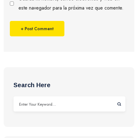
este navegador para la próxima vez que comente.
Search Here