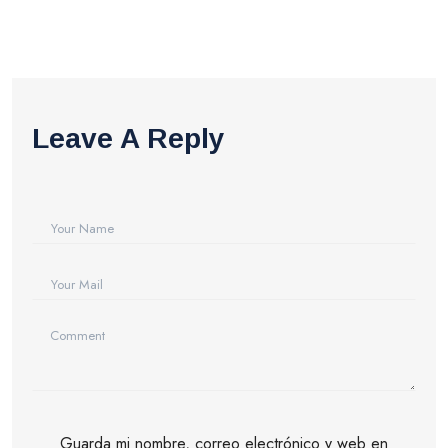
Leave A Reply
Guarda mi nombre, correo electrónico y web en