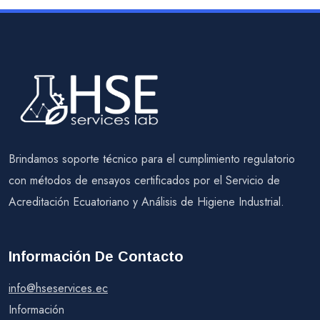
Brindamos soporte técnico para el cumplimiento regulatorio
con métodos de ensayos certificados por el Servicio de
Acreditación Ecuatoriano y Análisis de Higiene Industrial.
Información De Contacto
info@hseservices.ec
Información