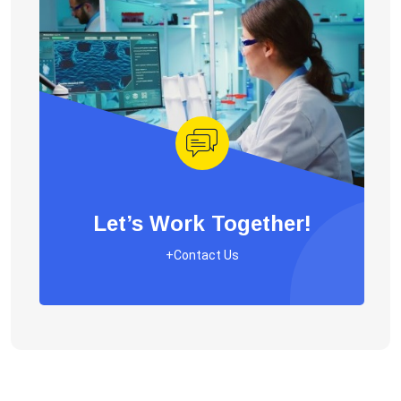
Let’s Work Together!
+Contact Us