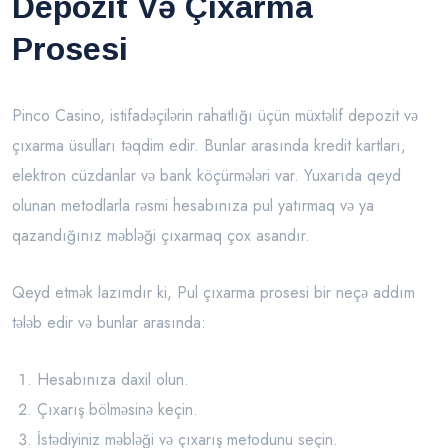
Depozit Və Çıxarma
Prosesi
Pinco Casino, istifadəçilərin rahatlığı üçün müxtəlif depozit və
çıxarma üsulları təqdim edir. Bunlar arasında kredit kartları,
elektron cüzdanlar və bank köçürmələri var. Yuxarıda qeyd
olunan metodlarla rəsmi hesabınıza pul yatırmaq və ya
qazandığınız məbləği çıxarmaq çox asandır.
Qeyd etmək lazımdır ki, Pul çıxarma prosesi bir neçə addım
tələb edir və bunlar arasında:
Hesabınıza daxil olun.
Çıxarış bölməsinə keçin.
İstədiyiniz məbləği və çıxarış metodunu seçin.