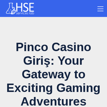
Pinco Casino
Giriş: Your
Gateway to
Exciting Gaming
Adventures