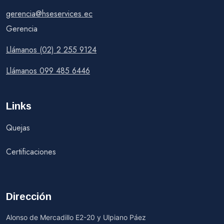
gerencia@hseservices.ec
Gerencia
Llámanos (02) 2 255 9124
Llámanos 099 485 6446
Links
Quejas
Certificaciones
Dirección
Alonso de Mercadillo E2-20 y Ulpiano Páez