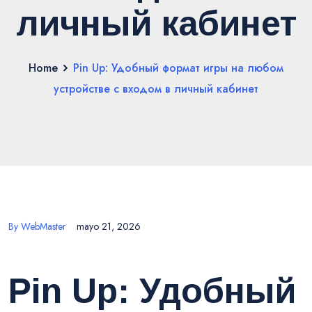
личный кабинет
Home
Pin Up: Удобный формат игры на любом
устройстве с входом в личный кабинет
By
WebMaster
mayo 21, 2026
Pin Up: Удобный