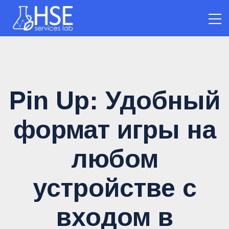
Pin Up: Удобный
формат игры на
любом
устройстве с
входом в