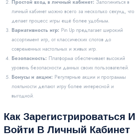
Простой вход в личный кабинет:
Залогиниться в
личный кабинет можно всего за несколько секунд, что
делает процесс игры ещё более удобным.
Вариативность игр:
Pin Up предлагает широкий
ассортимент игр, от классических слотов до
современных настольных и живых игр.
Безопасность:
Платформа обеспечивает высокий
уровень безопасности данных своих пользователей.
Бонусы и акции:
Регулярные акции и программы
лояльности делают игру более интересной и
выгодной.
Как Зарегистрироваться И
Войти В Личный Кабинет