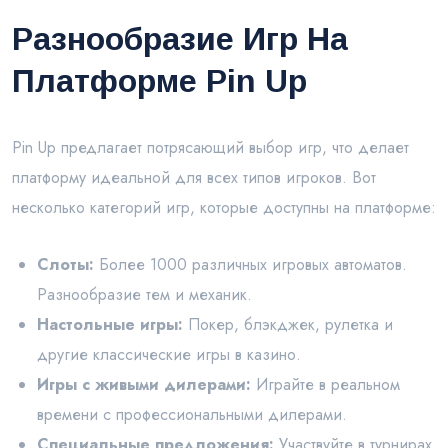
Разнообразие Игр На
Платформе Pin Up
Pin Up предлагает потрясающий выбор игр, что делает
платформу идеальной для всех типов игроков. Вот
несколько категорий игр, которые доступны на платформе:
Слоты:
Более 1000 различных игровых автоматов.
Разнообразие тем и механик.
Настольные игры:
Покер, блэкджек, рулетка и
другие классические игры в казино.
Игры с живыми дилерами:
Играйте в реальном
времени с профессиональными дилерами.
Специальные предложения:
Участвуйте в турнирах