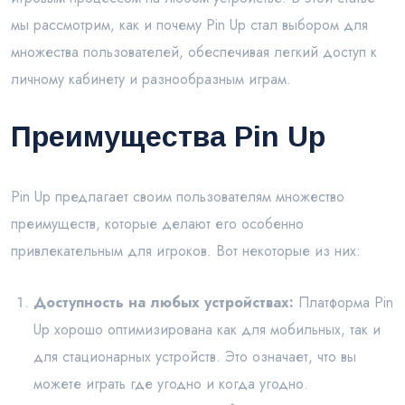
мы рассмотрим, как и почему Pin Up стал выбором для
множества пользователей, обеспечивая легкий доступ к
личному кабинету и разнообразным играм.
Преимущества Pin Up
Pin Up предлагает своим пользователям множество
преимуществ, которые делают его особенно
привлекательным для игроков. Вот некоторые из них:
Доступность на любых устройствах:
Платформа Pin
Up хорошо оптимизирована как для мобильных, так и
для стационарных устройств. Это означает, что вы
можете играть где угодно и когда угодно.