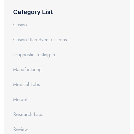
Category List
Casino
Casino Utan Svensk Licens
Diagnostic Testing In
Manufacturing
Medical Labs
Melbet
Research Labs
Review