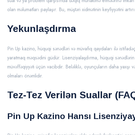
sual və ya problem qarşısında dəqiq mühakimə etmələrinə imkan v
olan məlumatları paylaşır. Bu, müştəri xidmətinin keyfiyyətini artır
Yekunlaşdırma
Pin Up kazino, hüquqi sənədləri və müvafiq qaydaları ilə istifadəç
yaratmaq məqsədini güdür. Lisenziyalaşdırma, hüquqi sənədlərin əh
müvəffəqiyyəti üçün vacibdir. Beləliklə, oyunçuların daha yaxşı v
olmaları önəmlidir.
Tez-Tez Verilən Suallar (FA
Pin Up Kazino Hansı Lisenziya