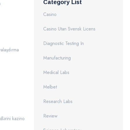
Category List
n
Casino
Casino Utan Svensk Licens
Diagnostic Testing In
iyalaşdırma
Manufacturing
Medical Labs
Melbet
Research Labs
Review
dlərini kazino