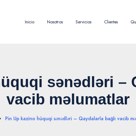
Inicio
Nosotros
Servicios
Clientes
Qu
üquqi sənədləri – 
vacib məlumatlar
Pin Up kazino hüquqi sənədləri – Qaydalarla bağlı vacib mə