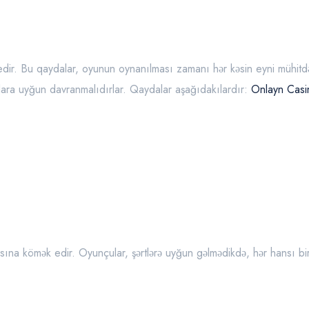
edir. Bu qaydalar, oyunun oynanılması zamanı hər kəsin eyni mühitdə 
nlara uyğun davranmalıdırlar. Qaydalar aşağıdakılardır:
Onlayn Casin
sına kömək edir. Oyunçular, şərtlərə uyğun gəlmədikdə, hər hansı b