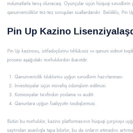
məlumatlarla tanış olunacaq. Oyunçular üçün hüquqi sənədlərin yer
qanunvericiliklər tez-tez soruşulan suallardandır. Beləliklə, Pin 
Pin Up Kazino Lisenziyalaş
Pin Up kazinosu, istifadəçilərinə təhlükəsiz və qanuni xidmət təq
prosesi aşağıdakı mərhələlərdən ibarətdir:
Qanunvericilik tələblərinə uyğun sənədlərin hazırlanması.
İnvestisiyalar üçün müvafiq ödənişlərin edilməsi.
Komissiyalar tərəfindən yoxlama və auditi.
Qanunlara uyğun fəaliyyətin təsdiqlənməsi.
Bütün bu mərhələlər, kazino platformasının hüquqi çərçivəyə uyğun
saytından asanlıqla tapa bilərlər, bu da onların etimadını artır