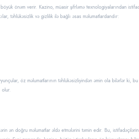
inə böyük önəm verir. Kazino, müasir şifrləmə texnologiyalarından istifa
, təhlükəsizlik və gizlilik ilə bağlı əsas məlumatlardandır:
Oyunçular, öz məlumatlarının təhlükəsizliyindən əmin ola bilərlər ki, b
olur.
rin ən doğru məlumatlar əldə etmələrini təmin edir. Bu, istifadəçilərin