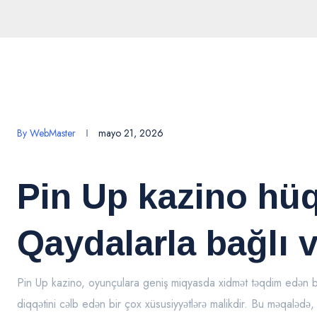
By
WebMaster
mayo 21, 2026
Pin Up kazino hüq
Qaydalarla bağlı 
Pin Up kazino, oyunçulara geniş miqyasda xidmət təqdim edən bi
diqqətini cəlb edən bir çox xüsusiyyətlərə malikdir. Bu məqalədə