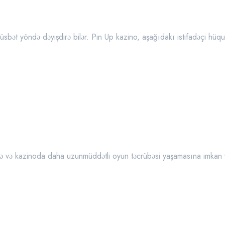
müsbət yöndə dəyişdirə bilər. Pin Up kazino, aşağıdakı istifadəçi hüqu
nə və kazinoda daha uzunmüddətli oyun təcrübəsi yaşamasına imkan 