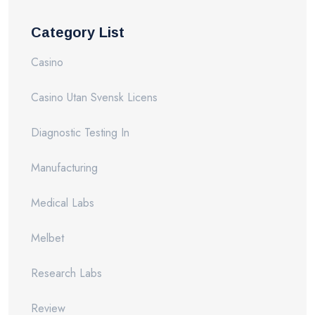
Category List
Casino
Casino Utan Svensk Licens
Diagnostic Testing In
Manufacturing
Medical Labs
Melbet
Research Labs
Review