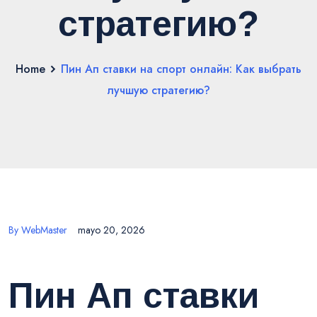
стратегию?
Home
Пин Ап ставки на спорт онлайн: Как выбрать
лучшую стратегию?
By
WebMaster
mayo 20, 2026
Пин Ап ставки