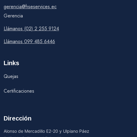
gerencia@hseservices.ec
Gerencia
Llámanos (02) 2 255 9124
Llámanos 099 485 6446
Links
Quejas
Certificaciones
Dirección
Alonso de Mercadillo E2-20 y Ulpiano Páez