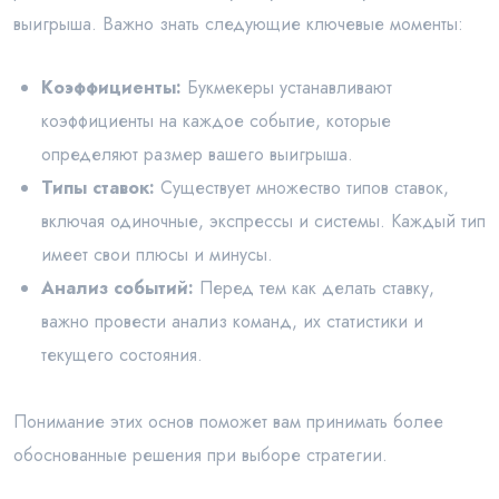
выигрыша. Важно знать следующие ключевые моменты:
Коэффициенты:
Букмекеры устанавливают
коэффициенты на каждое событие, которые
определяют размер вашего выигрыша.
Типы ставок:
Существует множество типов ставок,
включая одиночные, экспрессы и системы. Каждый тип
имеет свои плюсы и минусы.
Анализ событий:
Перед тем как делать ставку,
важно провести анализ команд, их статистики и
текущего состояния.
Понимание этих основ поможет вам принимать более
обоснованные решения при выборе стратегии.