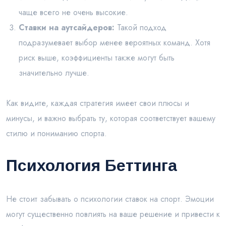
чаще всего не очень высокие.
Ставки на аутсайдеров:
Такой подход
подразумевает выбор менее вероятных команд. Хотя
риск выше, коэффициенты также могут быть
значительно лучше.
Как видите, каждая стратегия имеет свои плюсы и
минусы, и важно выбрать ту, которая соответствует вашему
стилю и пониманию спорта.
Психология Беттинга
Не стоит забывать о психологии ставок на спорт. Эмоции
могут существенно повлиять на ваше решение и привести к