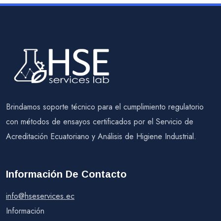
Brindamos soporte técnico para el cumplimiento regulatorio
con métodos de ensayos certificados por el Servicio de
Acreditación Ecuatoriano y Análisis de Higiene Industrial.
Información De Contacto
info@hseservices.ec
Información