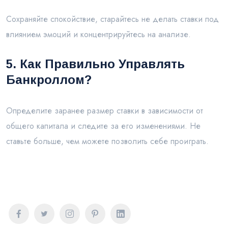
Сохраняйте спокойствие, старайтесь не делать ставки под
влиянием эмоций и концентрируйтесь на анализе.
5. Как Правильно Управлять
Банкроллом?
Определите заранее размер ставки в зависимости от
общего капитала и следите за его изменениями. Не
ставьте больше, чем можете позволить себе проиграть.