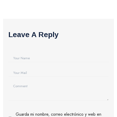
Leave A Reply
Guarda mi nombre, correo electrónico y web en