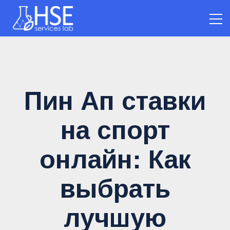
Пин Ап ставки
на спорт
онлайн: Как
выбрать
лучшую