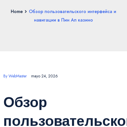
Home
Обзор пользовательского интерфейса и
навигации в Пин Ап казино
By
WebMaster
mayo 24, 2026
Обзор
пользовательско