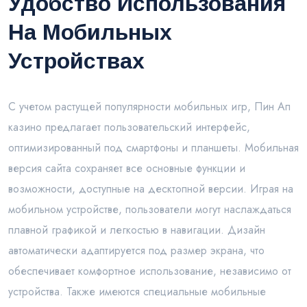
Удобство Использования
На Мобильных
Устройствах
С учетом растущей популярности мобильных игр, Пин Ап
казино предлагает пользовательский интерфейс,
оптимизированный под смартфоны и планшеты. Мобильная
версия сайта сохраняет все основные функции и
возможности, доступные на десктопной версии. Играя на
мобильном устройстве, пользователи могут наслаждаться
плавной графикой и легкостью в навигации. Дизайн
автоматически адаптируется под размер экрана, что
обеспечивает комфортное использование, независимо от
устройства. Также имеются специальные мобильные