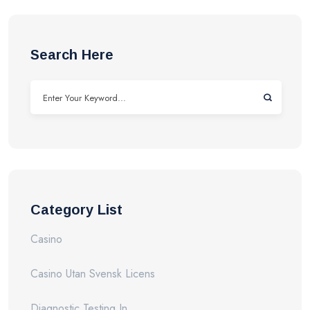
Search Here
Category List
Casino
Casino Utan Svensk Licens
Diagnostic Testing In