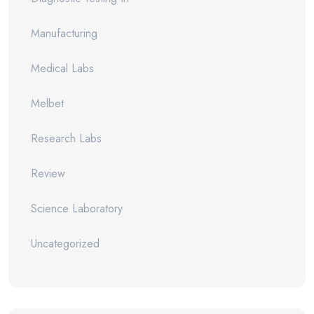
Manufacturing
Medical Labs
Melbet
Research Labs
Review
Science Laboratory
Uncategorized