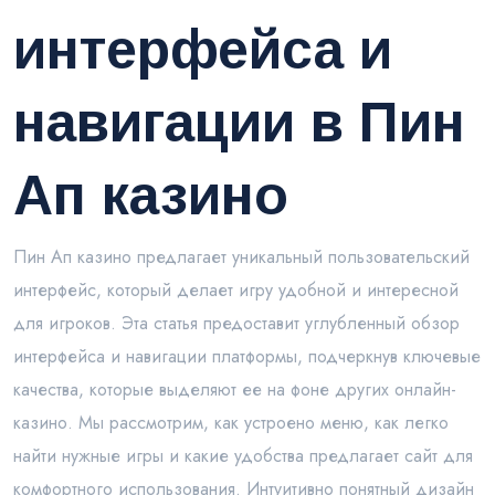
интерфейса и
навигации в Пин
Ап казино
Пин Ап казино предлагает уникальный пользовательский
интерфейс, который делает игру удобной и интересной
для игроков. Эта статья предоставит углубленный обзор
интерфейса и навигации платформы, подчеркнув ключевые
качества, которые выделяют ее на фоне других онлайн-
казино. Мы рассмотрим, как устроено меню, как легко
найти нужные игры и какие удобства предлагает сайт для
комфортного использования. Интуитивно понятный дизайн