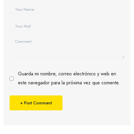
Guarda mi nombre, correo electrónico y web en
este navegador para la próxima vez que comente.