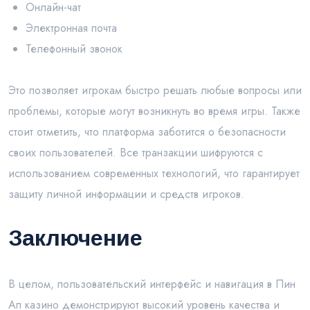
Онлайн-чат
Электронная почта
Телефонный звонок
Это позволяет игрокам быстро решать любые вопросы или
проблемы, которые могут возникнуть во время игры. Также
стоит отметить, что платформа заботится о безопасности
своих пользователей. Все транзакции шифруются с
использованием современных технологий, что гарантирует
защиту личной информации и средств игроков.
Заключение
В целом, пользовательский интерфейс и навигация в Пин
Ап казино демонстрируют высокий уровень качества и