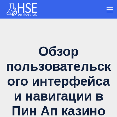
Обзор
пользовательск
ого интерфейса
и навигации в
Пин Ап казино