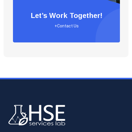
Let’s Work Together!
+Contact Us