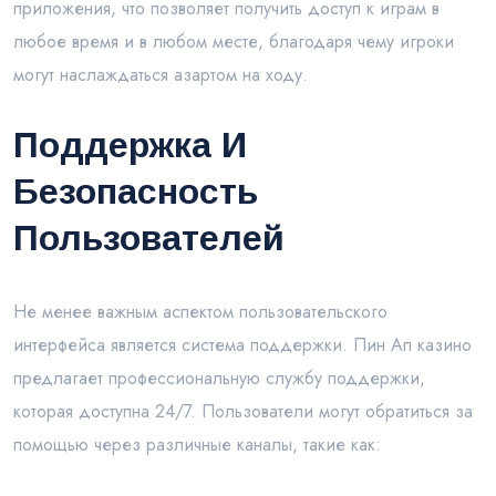
приложения, что позволяет получить доступ к играм в
любое время и в любом месте, благодаря чему игроки
могут наслаждаться азартом на ходу.
Поддержка И
Безопасность
Пользователей
Не менее важным аспектом пользовательского
интерфейса является система поддержки. Пин Ап казино
предлагает профессиональную службу поддержки,
которая доступна 24/7. Пользователи могут обратиться за
помощью через различные каналы, такие как: