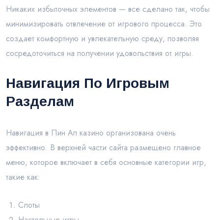
Никаких избыточных элементов — все сделано так, чтобы
минимизировать отвлечение от игрового процесса. Это
создает комфортную и увлекательную среду, позволяя
сосредоточиться на получении удовольствия от игры.
Навигация По Игровым
Разделам
Навигация в Пин Ап казино организована очень
эффективно. В верхней части сайта размещено главное
меню, которое включает в себя основные категории игр,
такие как:
Слоты
Настольные игры