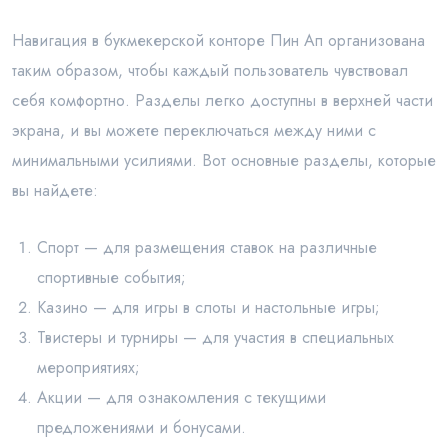
Навигация в букмекерской конторе Пин Ап организована
таким образом, чтобы каждый пользователь чувствовал
себя комфортно. Разделы легко доступны в верхней части
экрана, и вы можете переключаться между ними с
минимальными усилиями. Вот основные разделы, которые
вы найдете:
Спорт — для размещения ставок на различные
спортивные события;
Казино — для игры в слоты и настольные игры;
Твистеры и турниры — для участия в специальных
мероприятиях;
Акции — для ознакомления с текущими
предложениями и бонусами.