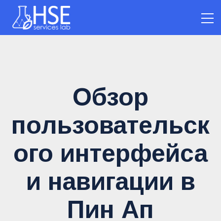
Обзор
пользовательск
ого интерфейса
и навигации в
Пин Ап