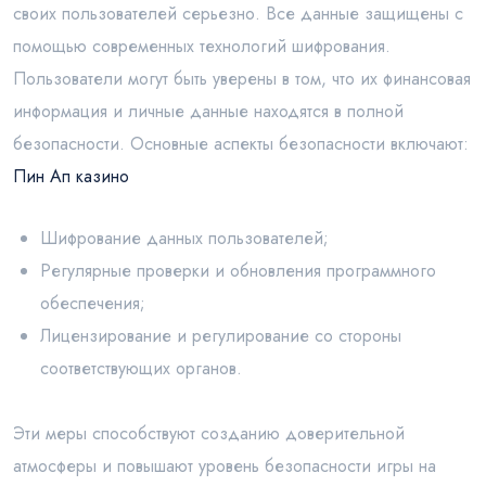
своих пользователей серьезно. Все данные защищены с
помощью современных технологий шифрования.
Пользователи могут быть уверены в том, что их финансовая
информация и личные данные находятся в полной
безопасности. Основные аспекты безопасности включают:
Пин Ап казино
Шифрование данных пользователей;
Регулярные проверки и обновления программного
обеспечения;
Лицензирование и регулирование со стороны
соответствующих органов.
Эти меры способствуют созданию доверительной
атмосферы и повышают уровень безопасности игры на