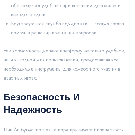
обеспечивает удобство при внесении депозитов и
выводе средств;
Круглосуточная служба поддержки — всегда готова
помочь в решении возникших вопросов.
Эти возможности делают платформу не только удобной,
но и выгодной для пользователей, предоставляя все
необходимые инструменты для комфортного участия в
азартных играх.
Безопасность И
Надежность
Пин Ап букмекерская контора принимает безопасность