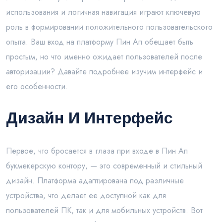
использования и логичная навигация играют ключевую
роль в формировании положительного пользовательского
опыта. Ваш вход на платформу Пин Ап обещает быть
простым, но что именно ожидает пользователей после
авторизации? Давайте подробнее изучим интерфейс и
его особенности.
Дизайн И Интерфейс
Первое, что бросается в глаза при входе в Пин Ап
букмекерскую контору, — это современный и стильный
дизайн. Платформа адаптирована под различные
устройства, что делает ее доступной как для
пользователей ПК, так и для мобильных устройств. Вот