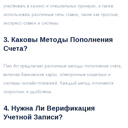
участвовать в казино и специальных турнирах, а также
использовать различные типы ставок, такие как простые,
экспресс-ставки и системы.
3. Каковы Методы Пополнения
Счета?
Пин Ап предлагает различные методы пополнения счета,
включая банковские карты, электронные кошельки и
системы онлайн-платежей. Каждый метод отличается
скоростью и удобством.
4. Нужна Ли Верификация
Учетной Записи?