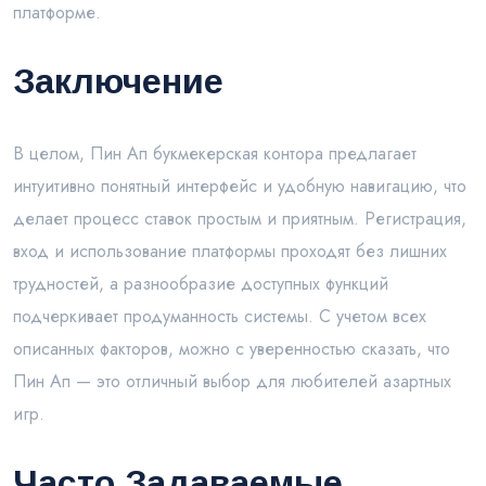
платформе.
Заключение
В целом, Пин Ап букмекерская контора предлагает
интуитивно понятный интерфейс и удобную навигацию, что
делает процесс ставок простым и приятным. Регистрация,
вход и использование платформы проходят без лишних
трудностей, а разнообразие доступных функций
подчеркивает продуманность системы. С учетом всех
описанных факторов, можно с уверенностью сказать, что
Пин Ап — это отличный выбор для любителей азартных
игр.
Часто Задаваемые