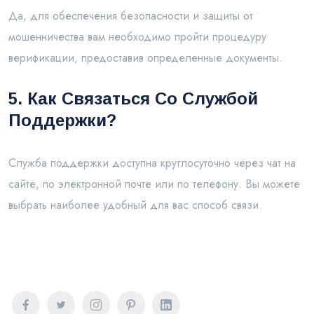
Да, для обеспечения безопасности и защиты от
мошенничества вам необходимо пройти процедуру
верификации, предоставив определенные документы.
5. Как Связаться Со Службой
Поддержки?
Служба поддержки доступна круглосуточно через чат на
сайте, по электронной почте или по телефону. Вы можете
выбрать наиболее удобный для вас способ связи.