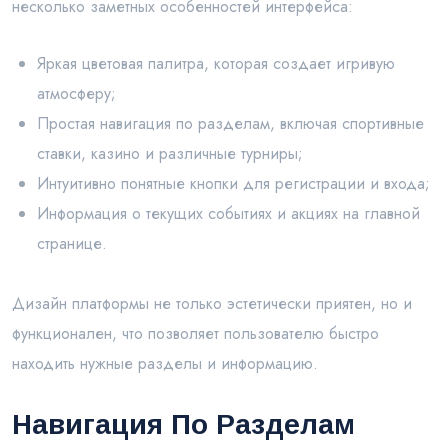
несколько заметных особенностей интерфейса:
Яркая цветовая палитра, которая создает игривую
атмосферу;
Простая навигация по разделам, включая спортивные
ставки, казино и различные турниры;
Интуитивно понятные кнопки для регистрации и входа;
Информация о текущих событиях и акциях на главной
странице.
Дизайн платформы не только эстетически приятен, но и
функционален, что позволяет пользователю быстро
находить нужные разделы и информацию.
Навигация По Разделам