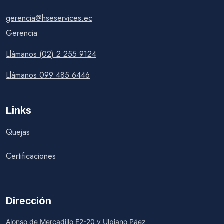
gerencia@hseservices.ec
Gerencia
Llámanos (02) 2 255 9124
Llámanos 099 485 6446
Links
Quejas
Certificaciones
Dirección
Alonso de Mercadillo E2-20 y Ulpiano Páez