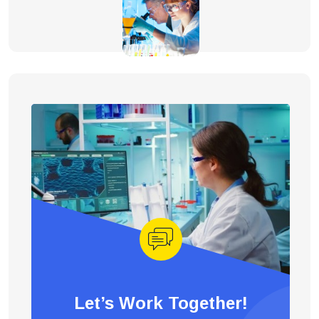
Let’s Work Together!