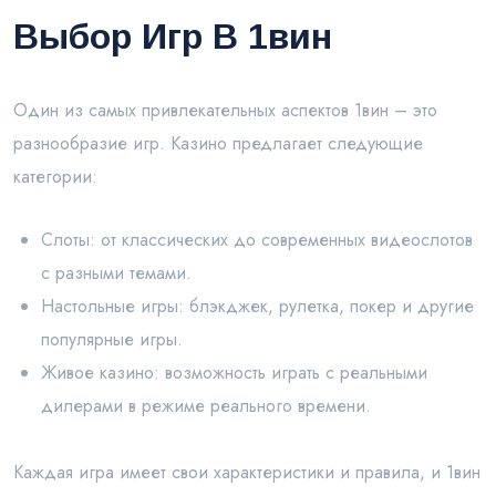
Выбор Игр В 1вин
Один из самых привлекательных аспектов 1вин – это
разнообразие игр. Казино предлагает следующие
категории:
Слоты: от классических до современных видеослотов
с разными темами.
Настольные игры: блэкджек, рулетка, покер и другие
популярные игры.
Живое казино: возможность играть с реальными
дилерами в режиме реального времени.
Каждая игра имеет свои характеристики и правила, и 1вин