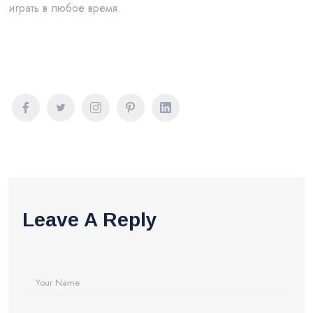
играть в любое время.
Leave A Reply