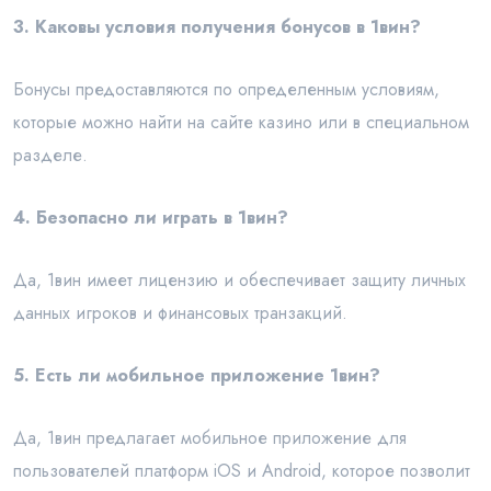
3. Каковы условия получения бонусов в 1вин?
Бонусы предоставляются по определенным условиям,
которые можно найти на сайте казино или в специальном
разделе.
4. Безопасно ли играть в 1вин?
Да, 1вин имеет лицензию и обеспечивает защиту личных
данных игроков и финансовых транзакций.
5. Есть ли мобильное приложение 1вин?
Да, 1вин предлагает мобильное приложение для
пользователей платформ iOS и Android, которое позволит