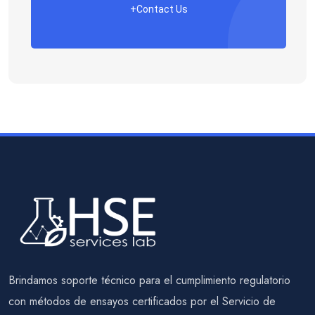
+Contact Us
Brindamos soporte técnico para el cumplimiento regulatorio
con métodos de ensayos certificados por el Servicio de