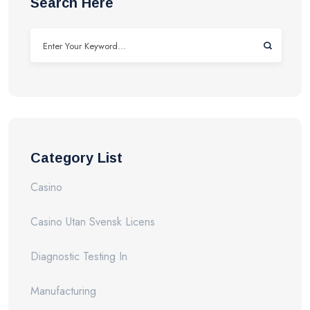
Search Here
Category List
Casino
Casino Utan Svensk Licens
Diagnostic Testing In
Manufacturing