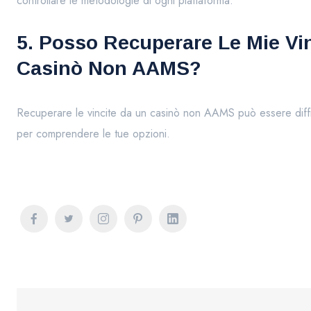
controllare le metodologie di ogni piattaforma.
5. Posso Recuperare Le Mie Vi
Casinò Non AAMS?
Recuperare le vincite da un casinò non AAMS può essere difficil
per comprendere le tue opzioni.