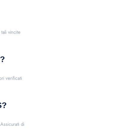
ali vincite
S?
i verificati
S?
Assicurati di