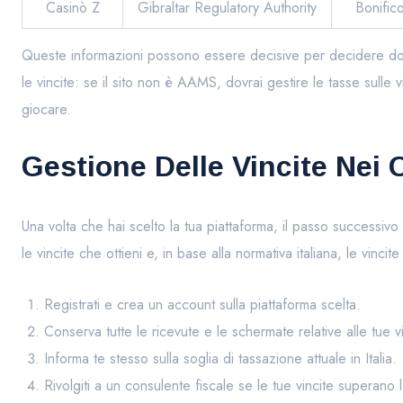
Casinò Z
Gibraltar Regulatory Authority
Bonific
Queste informazioni possono essere decisive per decidere dove 
le vincite: se il sito non è AAMS, dovrai gestire le tasse sull
giocare.
Gestione Delle Vincite Nei
Una volta che hai scelto la tua piattaforma, il passo successivo 
le vincite che ottieni e, in base alla normativa italiana, le vi
Registrati e crea un account sulla piattaforma scelta.
Conserva tutte le ricevute e le schermate relative alle tue vi
Informa te stesso sulla soglia di tassazione attuale in Italia.
Rivolgiti a un consulente fiscale se le tue vincite superano l