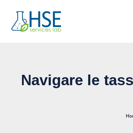
Navigare le tass
Ho