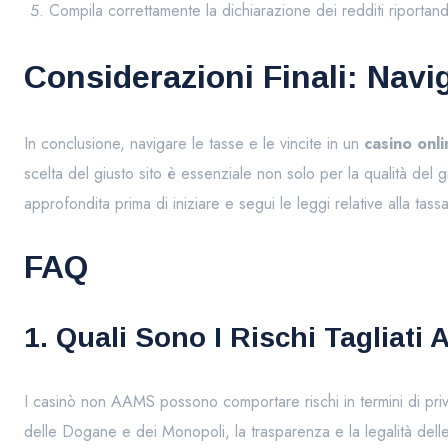
Compila correttamente la dichiarazione dei redditi riportando
Considerazioni Finali: Navi
In conclusione, navigare le tasse e le vincite in un
casino on
scelta del giusto sito è essenziale non solo per la qualità del
approfondita prima di iniziare e segui le leggi relative alla tass
FAQ
1. Quali Sono I Rischi Tagliat
I casinò non AAMS possono comportare rischi in termini di pri
delle Dogane e dei Monopoli, la trasparenza e la legalità dell