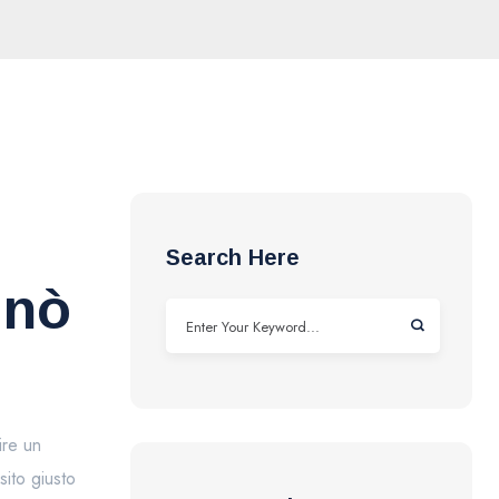
Search Here
inò
ire un
sito giusto