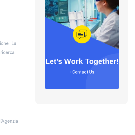
ione. La
 ricerca
Let’s Work Together!
+Contact Us
l’Agenzia