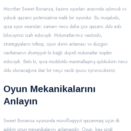
Mостбет Sweet Bonanza, kazino oyunları arasında əyləncəli və
yüksək qazanc potensialına malik bir oyundur. Bu məqalədə,
qısa oyun seansları zamanı necə daha çox qazanc əldə edə
biləcəyinizi izah edəcəyik. Məlumatlarımız vasitəsilə,
strategiyaların tətbiqi, oyun dərini anlaması və düzgün
vaxtlamanın əhəmiyyəti ilə bağlı dəyərli məlumatlar təqdim
edəcəyik. Belə ki, qısa müddətdə maximallaşmış qələbələrin necə
əldə olunacağına dair bir neçə vacib ipucu öyrənəcəksiniz.
Oyun Mekanikalarını
Anlayın
Sweet Bonanza oyununda müvəffəqiyyət qazanmaq üçün ilk
addım onun mexanikalarını anlamaqdır. Oyun, beş sirqli