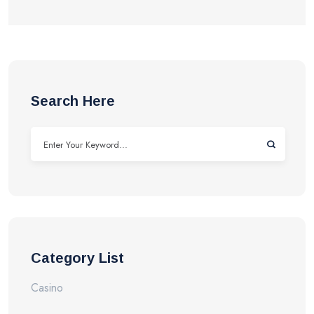
Search Here
Category List
Casino