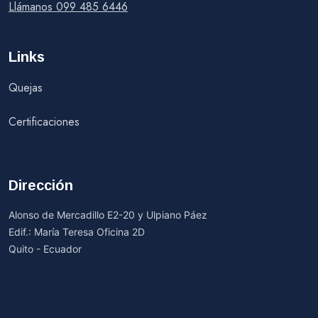
Llámanos 099 485 6446
Links
Quejas
Certificaciones
Dirección
Alonso de Mercadillo E2-20 y Ulpiano Páez
Edif.: María Teresa Oficina 2D
Quito - Ecuador