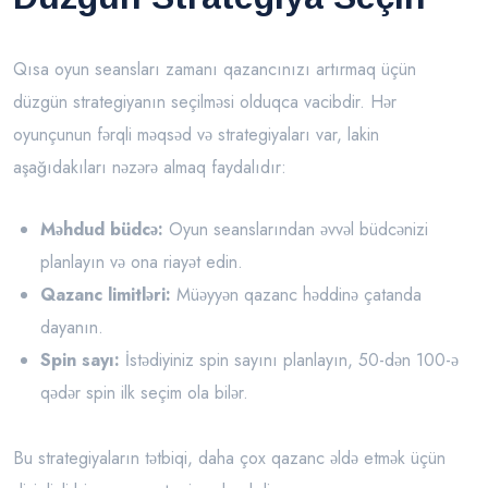
Qısa oyun seansları zamanı qazancınızı artırmaq üçün
düzgün strategiyanın seçilməsi olduqca vacibdir. Hər
oyunçunun fərqli məqsəd və strategiyaları var, lakin
aşağıdakıları nəzərə almaq faydalıdır:
Məhdud büdcə:
Oyun seanslarından əvvəl büdcənizi
planlayın və ona riayət edin.
Qazanc limitləri:
Müəyyən qazanc həddinə çatanda
dayanın.
Spin sayı:
İstədiyiniz spin sayını planlayın, 50-dən 100-ə
qədər spin ilk seçim ola bilər.
Bu strategiyaların tətbiqi, daha çox qazanc əldə etmək üçün