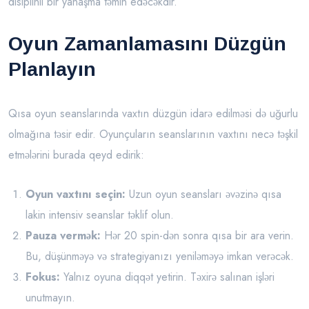
disiplinli bir yanaşma təmin edəcəkdir.
Oyun Zamanlamasını Düzgün
Planlayın
Qısa oyun seanslarında vaxtın düzgün idarə edilməsi də uğurlu
olmağına təsir edir. Oyunçuların seanslarının vaxtını necə təşkil
etmələrini burada qeyd edirik:
Oyun vaxtını seçin:
Uzun oyun seansları əvəzinə qısa
lakin intensiv seanslar təklif olun.
Pauza vermək:
Hər 20 spin-dən sonra qısa bir ara verin.
Bu, düşünməyə və strategiyanızı yeniləməyə imkan verəcək.
Fokus:
Yalnız oyuna diqqət yetirin. Təxirə salınan işləri
unutmayın.