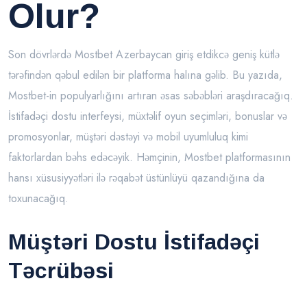
Olur?
Son dövrlərdə Mostbet Azerbaycan giriş etdikcə geniş kütlə
tərəfindən qəbul edilən bir platforma halına gəlib. Bu yazıda,
Mostbet-in populyarlığını artıran əsas səbəbləri araşdıracağıq.
İstifadəçi dostu interfeysi, müxtəlif oyun seçimləri, bonuslar və
promosyonlar, müştəri dəstəyi və mobil uyumluluq kimi
faktorlardan bəhs edəcəyik. Həmçinin, Mostbet platformasının
hansı xüsusiyyətləri ilə rəqabət üstünlüyü qazandığına da
toxunacağıq.
Müştəri Dostu İstifadəçi
Təcrübəsi