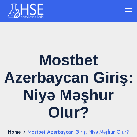
Mostbet
Azerbaycan Giriş:
Niyə Məşhur
Olur?
Home
Mostbet Azerbaycan Giriş: Niyə Məşhur Olur?