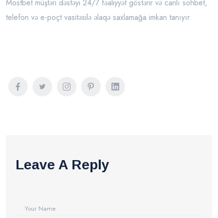
Mostbet müştəri dəstəyi 24/7 fəaliyyət göstərir və canlı sohbet,
telefon və e-poçt vasitəsilə əlaqə saxlamağa imkan tanıyır.
Leave A Reply