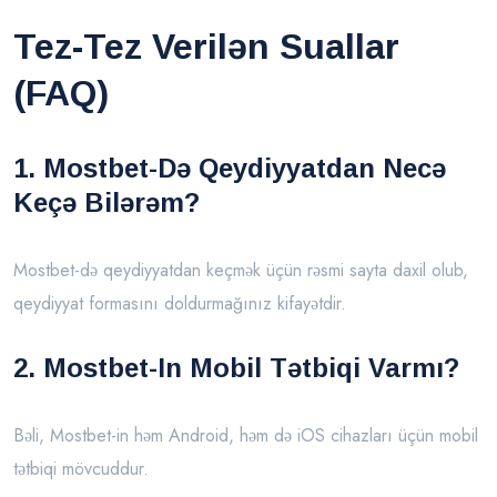
Tez-Tez Verilən Suallar
(FAQ)
1. Mostbet-Də Qeydiyyatdan Necə
Keçə Bilərəm?
Mostbet-də qeydiyyatdan keçmək üçün rəsmi sayta daxil olub,
qeydiyyat formasını doldurmağınız kifayətdir.
2. Mostbet-In Mobil Tətbiqi Varmı?
Bəli, Mostbet-in həm Android, həm də iOS cihazları üçün mobil
tətbiqi mövcuddur.