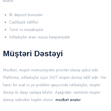
bilərlər:
İlk depozit bonusları
Cashback təklifləri
Turnir və müsabiqələr
İstifadəçilər arası xüsusi kampaniyalar
Müştəri Dəstəyi
Mostbet, müştəri məmnuniyyətini prioritet olaraq qəbul edir.
Platforma, istifadəçilər üçün 24/7 müştəri dəstəyi təklif edir. Hər
hansı bir sual və ya problem qarşısında istifadəçilər, müştəri
dəstəyi ilə əlaqə saxlaya bilərlər. Aşağıdakı vasitələrlə müştəri
dəstəyi xidmətləri təqdim olunur:
mostbet aviator