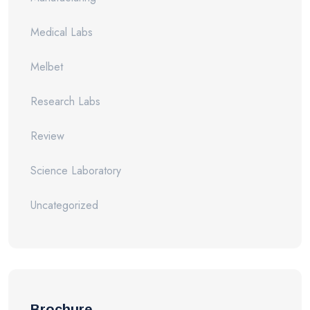
Medical Labs
Melbet
Research Labs
Review
Science Laboratory
Uncategorized
Brochure