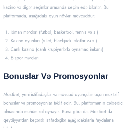
kazino və digər seçimlər arasında seçim edə bilərlər. Bu
platformada, aşağıdakı oyun növləri mövcuddur:
İdman mərcləri (futbol, basketbol, tennis və s.)
Kazino oyunları (rulet, blackjack, slotlar və s.)
Canlı kazino (canlı krupiyerlərlə oynamaq imkanı)
Е-spor mərcləri
Bonuslar Və Promosyonlar
Mostbet, yeni istifadəçilər və mövcud oyunçular üçün müxtəlif
bonuslar və promosyonlar təklif edir. Bu, platformanın cəlbedici
olmasında mühüm rol oynayır. Buna görə də, Mostbet-də
qeydiyyatdan keçərək istifadəçilər aşağıdakılarla faydalana