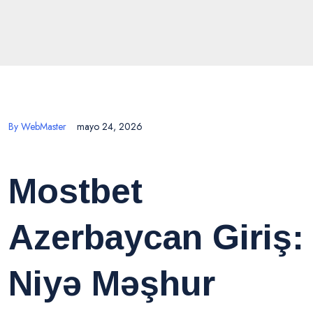
By
WebMaster
mayo 24, 2026
Mostbet
Azerbaycan Giriş:
Niyə Məşhur