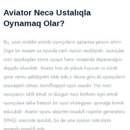
Aviator Necə Ustalıqla
Oynamaq Olar?
Bu, uzun müddət ərzində oyunçuların qazanma şansını artırır.
Digər bir məqam isə oyunda canlı mərcin vacibliyidir; oyunçular
mərc qoyduqdan sonra uçuşun hansı məqamda dayanacağını
diqqətlə izləməlidir. Aviator həm də yüksək həyəcan və sürətli
qərar vermə qabiliyyətini tələb edir,» «buna görə də oyunçuların
soyuqqanlı olması müvəffəqiyyət üçün əsasdır. Hər mərc
sessiyasını təhlil etmək və düzgün mərc limitlərini təyin etmək
oyunçulara daha balanslı bir oyun strategiyası qurmağa kömək
edəcəkdir. Aviator oyunu alqoritmi təsadüfi rəqəmlər generatoru
(RNG) əsasında qurulub, bu de uma oyunun nəticələrini
tamamilə təsadüfi edir.