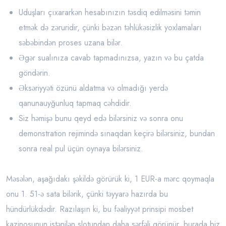
Uduşları çıxararkən hesabınızın təsdiq edilməsini təmin
etmək də zəruridir, çünki bəzən təhlükəsizlik yoxlamaları
səbəbindən proses uzana bilər.
Əgər sualınıza cavab tapmadınızsa, yazın və bu çatda
göndərin.
Əksəriyyəti özünü aldatma və olmadığı yerdə
qanunauyğunluq tapmaq cəhdidir.
Siz həmişə bunu qeyd edə bilərsiniz və sonra onu
demonstration rejimində sınaqdan keçirə bilərsiniz, bundan
sonra real pul üçün oynaya bilərsiniz.
Məsələn, aşağıdakı şəkildə görürük ki, 1 EUR-a mərc qoymaqla
onu 1. 51-ə sata bilərik, çünki təyyarə hazırda bu
hündürlükdədir. Razılaşın ki, bu fəaliyyət prinsipi mosbet
kazinosunun istənilən slotundan daha sərfəli görünür, burada biz