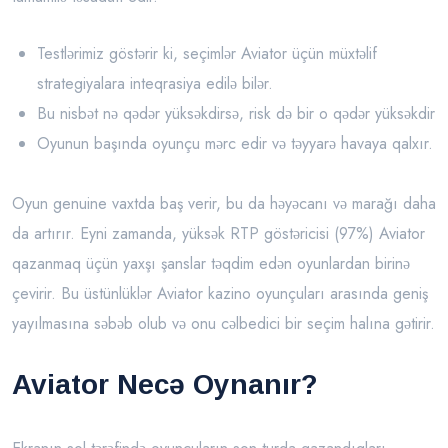
Testlərimiz göstərir ki, seçimlər Aviator üçün müxtəlif
strategiyalara inteqrasiya edilə bilər.
Bu nisbət nə qədər yüksəkdirsə, risk də bir o qədər yüksəkdir
Oyunun başında oyunçu mərc edir və təyyarə havaya qalxır.
Oyun genuine vaxtda baş verir, bu da həyəcanı və marağı daha
da artırır. Eyni zamanda, yüksək RTP göstəricisi (97%) Aviator
qazanmaq üçün yaxşı şanslar təqdim edən oyunlardan birinə
çevirir. Bu üstünlüklər Aviator kazino oyunçuları arasında geniş
yayılmasına səbəb olub və onu cəlbedici bir seçim halına gətirir.
Aviator Necə Oynanır?