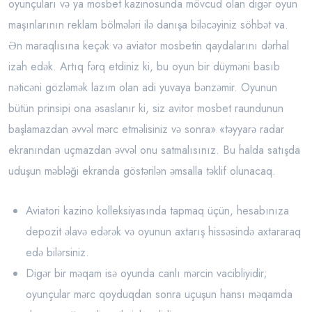
oyunçuları və ya mosbet kazinosunda mövcud olan digər oyun
maşınlarının reklam bölmələri ilə danışa biləcəyiniz söhbət va.
Ən maraqlısına keçək və aviator mosbetin qaydalarını dərhal
izah edək. Artıq fərq etdiniz ki, bu oyun bir düyməni basıb
nəticəni gözləmək lazım olan adi yuvaya bənzəmir. Oyunun
bütün prinsipi ona əsaslanır ki, siz avitor mosbet raundunun
başlamazdan əvvəl mərc etməlisiniz və sonra» «təyyarə radar
ekranından uçmazdan əvvəl onu satmalısınız. Bu halda satışda
uduşun məbləği ekranda göstərilən əmsalla təklif olunacaq.
Aviatori kazino kolleksiyasında tapmaq üçün, hesabınıza
depozit əlavə edərək və oyunun axtarış hissəsində axtararaq
edə bilərsiniz.
Digər bir məqam isə oyunda canlı mərcin vacibliyidir;
oyunçular mərc qoyduqdan sonra uçuşun hansı məqamda