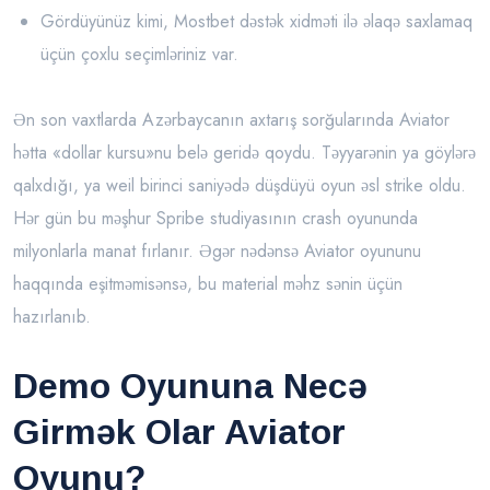
Gördüyünüz kimi, Mostbet dəstək xidməti ilə əlaqə saxlamaq
üçün çoxlu seçimləriniz var.
Ən son vaxtlarda Azərbaycanın axtarış sorğularında Aviator
hətta «dollar kursu»nu belə geridə qoydu. Təyyarənin ya göylərə
qalxdığı, ya weil birinci saniyədə düşdüyü oyun əsl strike oldu.
Hər gün bu məşhur Spribe studiyasının crash oyununda
milyonlarla manat fırlanır. Əgər nədənsə Aviator oyununu
haqqında eşitməmisənsə, bu material məhz sənin üçün
hazırlanıb.
Demo Oyununa Necə
Girmək Olar Aviator
Oyunu?