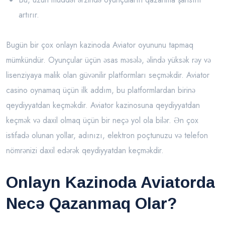
artırır.
Bugün bir çox onlayn kazinoda Aviator oyununu tapmaq
mümkündür. Oyunçular üçün əsas məsələ, əlində yüksək rəy və
lisenziyaya malik olan güvənilir platformları seçməkdir. Aviator
casino oynamaq üçün ilk addım, bu platformlardan birinə
qeydiyyatdan keçməkdir. Aviator kazinosuna qeydiyyatdan
keçmək və daxil olmaq üçün bir neçə yol ola bilər. Ən çox
istifadə olunan yollar, adınızı, elektron poçtunuzu və telefon
nömrənizi daxil edərək qeydiyyatdan keçməkdir.
Onlayn Kazinoda Aviatorda
Necə Qazanmaq Olar?