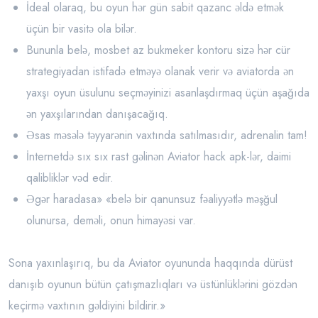
İdeal olaraq, bu oyun hər gün sabit qazanc əldə etmək
üçün bir vasitə ola bilər.
Bununla belə, mosbet az bukmeker kontoru sizə hər cür
strategiyadan istifadə etməyə olanak verir və aviatorda ən
yaxşı oyun üsulunu seçməyinizi asanlaşdırmaq üçün aşağıda
ən yaxşılarından danışacağıq.
Əsas məsələ təyyarənin vaxtında satılmasıdır, adrenalin tam!
İnternetdə sıx sıx rast gəlinən Aviator hack apk-lər, daimi
qalibliklər vəd edir.
Əgər haradasa» «belə bir qanunsuz fəaliyyətlə məşğul
olunursa, deməli, onun himayəsi var.
Sona yaxınlaşırıq, bu da Aviator oyununda haqqında dürüst
danışıb oyunun bütün çatışmazlıqları və üstünlüklərini gözdən
keçirmə vaxtının gəldiyini bildirir.»