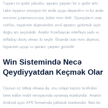
Təyyarə nə qədər yüksəlsə, qazanc çarpanı bir o qədər artır.
Lakin təyyarə» «müəyyən bir anda uçuşu dayandırır və bu anda
mərcinizi çıxarmazsınızsa, bütün mərc itirilir. Oyunçuların əsas
vəzifəsi, təyyarənin düşməsindən əvvəl qazancı götürmək üçün
doğru anı seçməkdir. Aviator Azerbaycan interfeysi sadə və
istifadəçi dostu olması ilə seçilir. Ekranda əsas mərc düyməsi,
təyyarənin uçuşu və qazanc çarpanı göstərilir.
Win Sistemində Necə
Qeydiyyatdan Keçmək Olar
Oyunun öz tətbiqi olmasa da, onu onlayn kazino tərəfindən
təmin edilən mobil versiyasında oynamaq mümkündür. Aviatori
Android üçün APK formatında yükləmək mümkündür. Belə bir