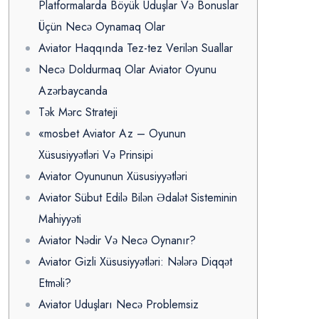
Platformalarda Böyük Uduşlar Və Bonuslar
Üçün Necə Oynamaq Olar
Aviator Haqqında Tez-tez Verilən Suallar
Necə Doldurmaq Olar Aviator Oyunu
Azərbaycanda
Tək Mərc Strateji
«mosbet Aviator Az – Oyunun
Xüsusiyyətləri Və Prinsipi
Aviator Oyununun Xüsusiyyətləri
Aviator Sübut Edilə Bilən Ədalət Sisteminin
Mahiyyəti
Aviator Nədir Və Necə Oynanır?
Aviator Gizli Xüsusiyyətləri: Nələrə Diqqət
Etməli?
Aviator Uduşları Necə Problemsiz