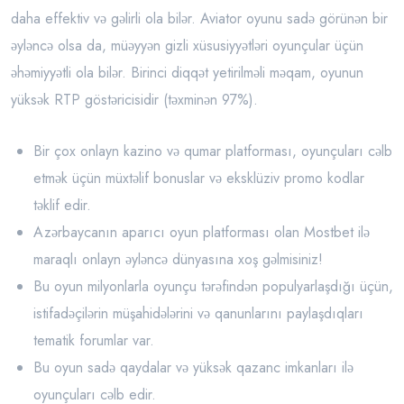
daha effektiv və gəlirli ola bilər. Aviator oyunu sadə görünən bir
əyləncə olsa da, müəyyən gizli xüsusiyyətləri oyunçular üçün
əhəmiyyətli ola bilər. Birinci diqqət yetirilməli məqam, oyunun
yüksək RTP göstəricisidir (təxminən 97%).
Bir çox onlayn kazino və qumar platforması, oyunçuları cəlb
etmək üçün müxtəlif bonuslar və eksklüziv promo kodlar
təklif edir.
Azərbaycanın aparıcı oyun platforması olan Mostbet ilə
maraqlı onlayn əyləncə dünyasına xoş gəlmisiniz!
Bu oyun milyonlarla oyunçu tərəfindən populyarlaşdığı üçün,
istifadəçilərin müşahidələrini və qanunlarını paylaşdıqları
tematik forumlar var.
Bu oyun sadə qaydalar və yüksək qazanc imkanları ilə
oyunçuları cəlb edir.