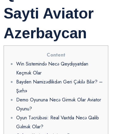
Sayti Aviator
Azerbaycan
Content
Win Sistemində Necə Qeydiyyatdan
Keçmək Olar
Bayden Namizədlikdən Geri Çəkilə Bilər? –
Şərh»
Demo Oyununa Necə Girmək Olar Aviator
Oyunu?
Oyun Təcrübəsi: Real Vaxtda Necə Qalib
Gəlmək Olar?