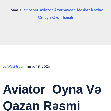
Home
«mosbet Aviator Azerbaycan Mosbet Kazino
Onlayn Oyun Icmalı
By
WebMaster
mayo 19, 2026
Aviator ️ Oyna Və
Qazan Rəsmi