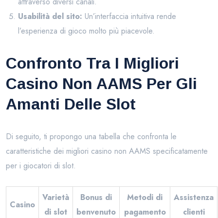
attraverso diversi canali.
Usabilità del sito:
Un’interfaccia intuitiva rende
l’esperienza di gioco molto più piacevole.
Confronto Tra I Migliori
Casino Non AAMS Per Gli
Amanti Delle Slot
Di seguito, ti propongo una tabella che confronta le
caratteristiche dei migliori casino non AAMS specificatamente
per i giocatori di slot.
Varietà
Bonus di
Metodi di
Assistenza
Casino
di slot
benvenuto
pagamento
clienti