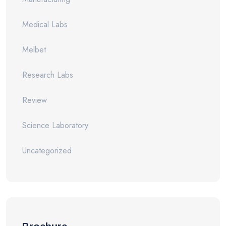
Medical Labs
Melbet
Research Labs
Review
Science Laboratory
Uncategorized