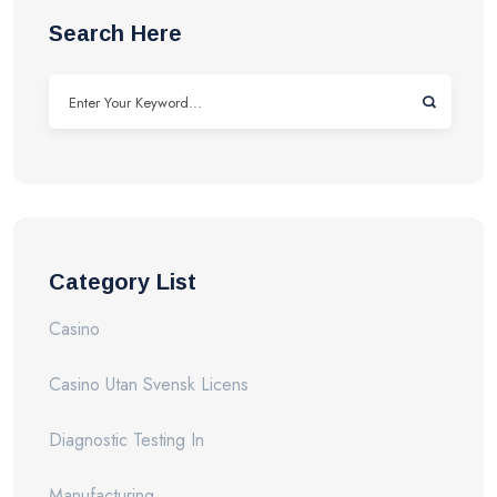
Search Here
Category List
Casino
Casino Utan Svensk Licens
Diagnostic Testing In
Manufacturing