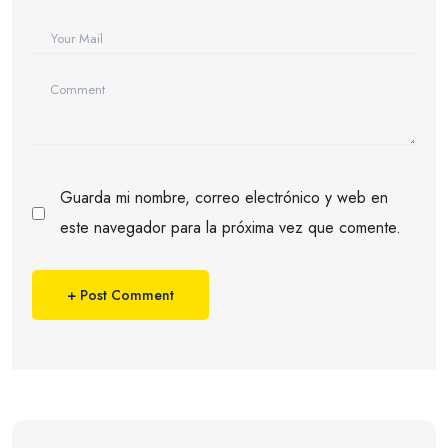
Guarda mi nombre, correo electrónico y web en
este navegador para la próxima vez que comente.