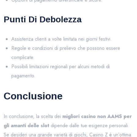
Punti Di Debolezza
Assistenza clienti a volte limitata nei giorni festivi.
Regole e condizioni di prelievo che possono essere
complicate.
Possibili limitazioni regionali per alcuni metodi di
pagamento.
Conclusione
In conclusione, la scelta dei
migliori casino non AAMS per
gli amanti delle slot
dipende dalle tue esigenze personali.
Se desideri una grande varietà di giochi, Casino Z è un’ottima