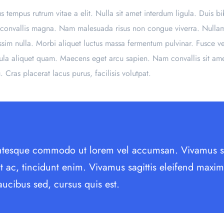
us tempus rutrum vitae a elit. Nulla sit amet interdum ligula. Duis 
mpus convallis magna. Nam malesuada risus non congue viverra. Nullam
ssim nulla. Morbi aliquet luctus massa fermentum pulvinar. Fusce v
ula aliquet quam. Maecens eget arcu sapien. Nam convallis sit ame
u. Cras placerat lacus purus, facilisis volutpat.
llentesque commodo ut lorem vel accumsan. Vivamus s
it ac, tincidunt enim. Vivamus sagittis eleifend maxi
ucibus sed, cursus quis est.