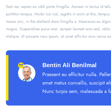
Sed nec sapien eu nibh porta fringilla. Aenean in lectus id tell
porttitor tempus. Morbi nisi nisl, sagittis in enim at this, te
massa orci, in the eleifend diam fringilla a. Maecenas eu digni
magna. Suspendisse purus erat, semper laoreet eros sed, vehic
tristique. Ut posuere risus ipsum, sit amet efficitur eros varius e
Bentin Ali Benilmal
Praesent eu efficitur nulla. Pe
amet metus convallis, suscipit el
Nunc turpis sem, malesuada a fa