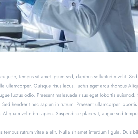
u justo, tempus sit amet ipsum sed, dapibus sollicitudin velit. Sed
ulla ullamcorper. Quisque risus lacus, luctus eget arcu rhoncus Ali
ugue luctus odio. Praesent malesuada risus eget lobortis euismod.
. Sed hendrerit nec sapien in rutrum. Praesent ullamcorper lobortis 
us Aliquam vel nibh sapien. Suspendisse placerat, augue sed tempus
us tempus rutrum vitae a elit. Nulla sit amet interdum ligula. Duis 