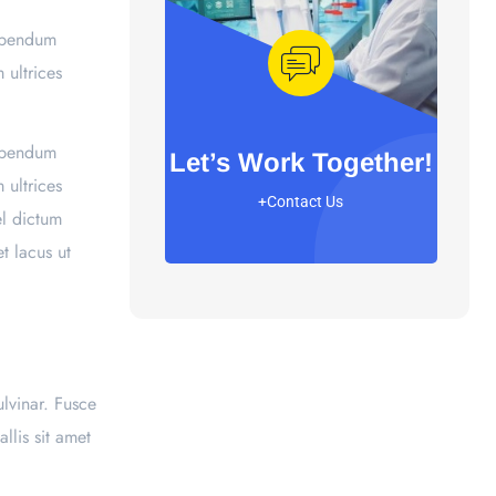
bibendum
 ultrices
bibendum
Let’s Work Together!
 ultrices
+Contact Us
el dictum
t lacus ut
lvinar. Fusce
lis sit amet