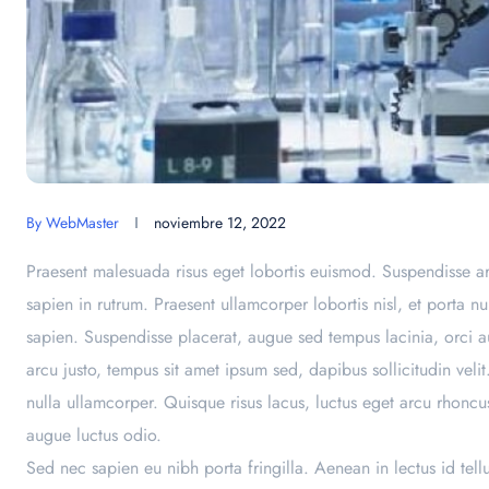
By
WebMaster
noviembre 12, 2022
Praesent malesuada risus eget lobortis euismod. Suspendisse arc
sapien in rutrum. Praesent ullamcorper lobortis nisl, et porta n
sapien. Suspendisse placerat, augue sed tempus lacinia, orci a
arcu justo, tempus sit amet ipsum sed, dapibus sollicitudin velit
nulla ullamcorper. Quisque risus lacus, luctus eget arcu rhonc
augue luctus odio.
Sed nec sapien eu nibh porta fringilla. Aenean in lectus id tell