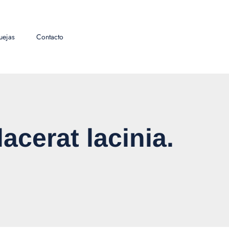
uejas
Contacto
acerat lacinia.