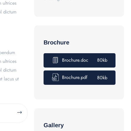
 ultrices
el dictum
Brochure
bibendum
Brochure.doc
80kb
 ultrices
el dictum
Brochure.pdf
80kb
t lacus ut
Gallery