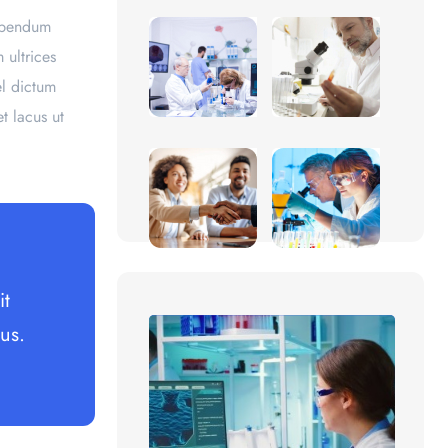
bibendum
 ultrices
el dictum
t lacus ut
it
mus.