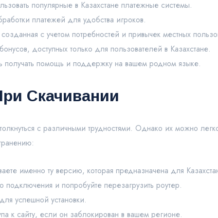
ьзовать популярные в Казахстане платежные системы.
бработки платежей для удобства игроков.
созданная с учетом потребностей и привычек местных пользо
онусов, доступных только для пользователей в Казахстане.
ь получать помощь и поддержку на вашем родном языке.
При Скачивании
олкнуться с различными трудностями. Однако их можно легко
транению:
ваете именно ту версию, которая предназначена для Казахста
о подключения и попробуйте перезагрузить роутер.
 для успешной установки.
а к сайту, если он заблокирован в вашем регионе.