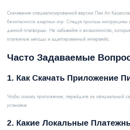
Скачивание специализированной версии Пин Ап Казахстан
безопасности азартных игр. Следуя простым инструкциям
данной платформы. Не забывайте о возможностях, котор
платежные методы и адаптированный интерфейс.
Часто Задаваемые Вопрос
1. Как Скачать Приложение П
Чтобы скачать приложение, перейдите на официальный сай
установке.
2. Какие Локальные Платежн