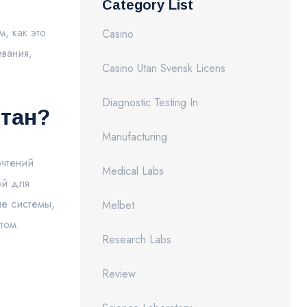
Category List
, как это
Casino
вания,
Casino Utan Svensk Licens
Diagnostic Testing In
стан?
Manufacturing
очтений
Medical Labs
ой для
ие системы,
Melbet
том.
Research Labs
Review