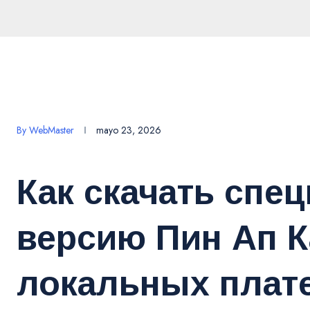
By
WebMaster
mayo 23, 2026
Как скачать спе
версию Пин Ап К
локальных плат