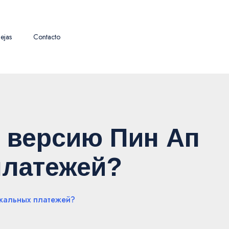
ejas
Contacto
 версию Пин Ап
платежей?
окальных платежей?