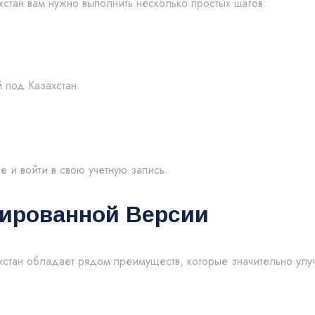
стан вам нужно выполнить несколько простых шагов:
 под Казахстан.
 и войти в свою учетную запись.
ированной Версии
стан обладает рядом преимуществ, которые значительно улу