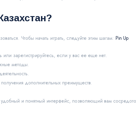
Казахстан?
оваться. Чтобы начать играть, следуйте этим шагам:
Pin Up
 или зарегистрируйтесь, если у вас ее еще нет.
жные методы.
деятельность.
я получения дополнительных преимуществ.
 удобный и понятный интерфейс, позволяющий вам сосредото