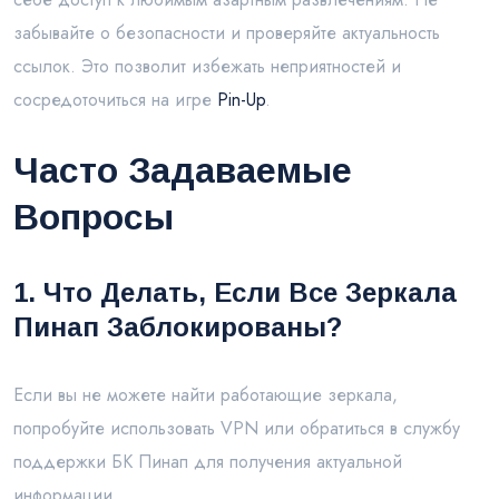
забывайте о безопасности и проверяйте актуальность
ссылок. Это позволит избежать неприятностей и
сосредоточиться на игре
Pin-Up
.
Часто Задаваемые
Вопросы
1. Что Делать, Если Все Зеркала
Пинап Заблокированы?
Если вы не можете найти работающие зеркала,
попробуйте использовать VPN или обратиться в службу
поддержки БК Пинап для получения актуальной
информации.