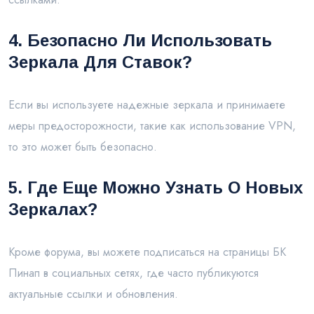
4. Безопасно Ли Использовать
Зеркала Для Ставок?
Если вы используете надежные зеркала и принимаете
меры предосторожности, такие как использование VPN,
то это может быть безопасно.
5. Где Еще Можно Узнать О Новых
Зеркалах?
Кроме форума, вы можете подписаться на страницы БК
Пинап в социальных сетях, где часто публикуются
актуальные ссылки и обновления.