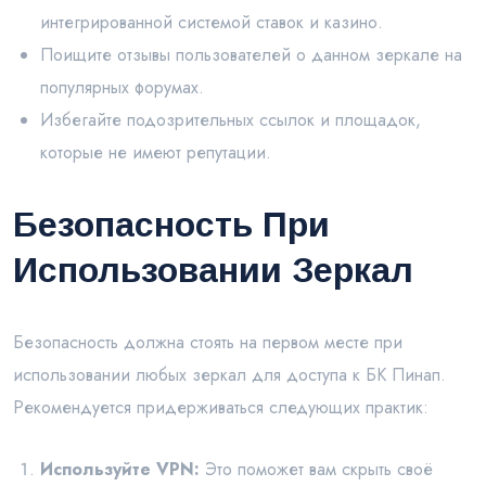
интегрированной системой ставок и казино.
Поищите отзывы пользователей о данном зеркале на
популярных форумах.
Избегайте подозрительных ссылок и площадок,
которые не имеют репутации.
Безопасность При
Использовании Зеркал
Безопасность должна стоять на первом месте при
использовании любых зеркал для доступа к БК Пинап.
Рекомендуется придерживаться следующих практик:
Используйте VPN:
Это поможет вам скрыть своё