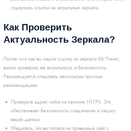
содержать ссылки на актуальные зеркала.
Как Проверить
Актуальность Зеркала?
После того как вы нашли ссылку на зеркало БК Пинап,
важно проверить её актуальность и безопасность.
Рекомендуется следовать нескольким простым
рекомендациям:
Проверьте адрес сайта на наличие HTTPS. Это
обеспечивает безопасность соединения и защиту
ваших данных.
Убедитесь, что вы попали на привычный сайт с