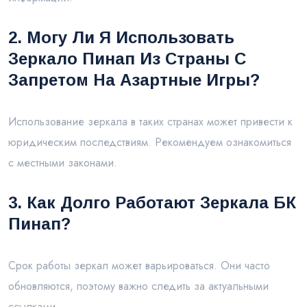
2. Могу Ли Я Использовать
Зеркало Пинап Из Страны С
Запретом На Азартные Игры?
Использование зеркала в таких странах может привести к
юридическим последствиям. Рекомендуем ознакомиться
с местными законами.
3. Как Долго Работают Зеркала БК
Пинап?
Срок работы зеркал может варьироваться. Они часто
обновляются, поэтому важно следить за актуальными
ссылками.