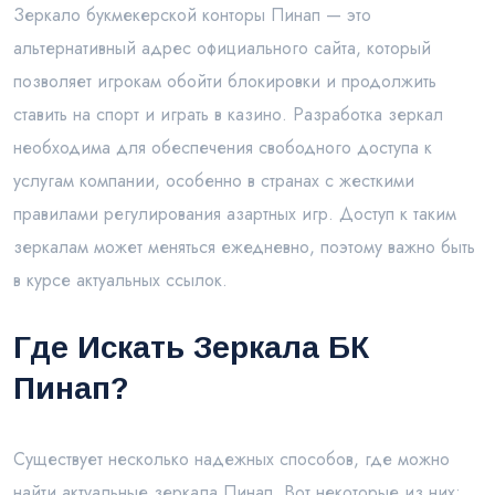
Зеркало букмекерской конторы Пинап — это
альтернативный адрес официального сайта, который
позволяет игрокам обойти блокировки и продолжить
ставить на спорт и играть в казино. Разработка зеркал
необходима для обеспечения свободного доступа к
услугам компании, особенно в странах с жесткими
правилами регулирования азартных игр. Доступ к таким
зеркалам может меняться ежедневно, поэтому важно быть
в курсе актуальных ссылок.
Где Искать Зеркала БК
Пинап?
Существует несколько надежных способов, где можно
найти актуальные зеркала Пинап. Вот некоторые из них: