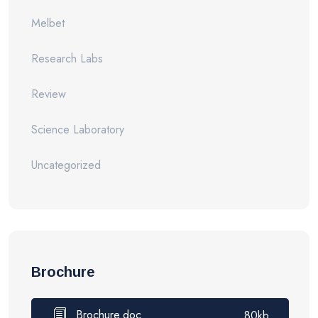
Melbet
Research Labs
Review
Science Laboratory
Uncategorized
Brochure
Brochure.doc
80kb