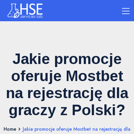
Jakie promocje
oferuje Mostbet
na rejestrację dla
graczy z Polski?
Home
Jakie promocje oferuje Mostbet na rejestrację dla