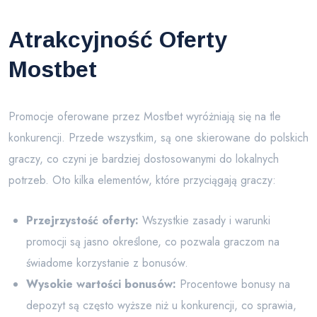
Atrakcyjność Oferty
Mostbet
Promocje oferowane przez Mostbet wyróżniają się na tle
konkurencji. Przede wszystkim, są one skierowane do polskich
graczy, co czyni je bardziej dostosowanymi do lokalnych
potrzeb. Oto kilka elementów, które przyciągają graczy:
Przejrzystość oferty:
Wszystkie zasady i warunki
promocji są jasno określone, co pozwala graczom na
świadome korzystanie z bonusów.
Wysokie wartości bonusów:
Procentowe bonusy na
depozyt są często wyższe niż u konkurencji, co sprawia,