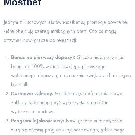
Mostbet
Jednym z kluczowych atutów Mostbet są promocje powitalne,
które obejmują szereg atrakcyjnych ofert. Oto co mogą
otrzymać nowi gracze po rejestracji:
Bonus na pierwszy depozyt:
Gracze mogą otrzymać
bonus do 100% wartości swojego pierwszego
wpłaconego depozytu, co znacznie zwiększa ich dostępny
bankroll.
Darmowe zakłady:
Mostbet często oferuje darmowe
zakłady, które mogą być wykorzystane na różne
wydarzenia sportowe.
Program lojalnościowy:
Nowi gracze automatycznie
stają się częścią programu lojalnościowego, gdzie mogą