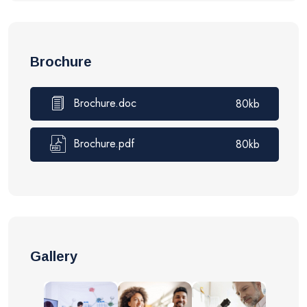
Brochure
Brochure.doc
80kb
Brochure.pdf
80kb
Gallery