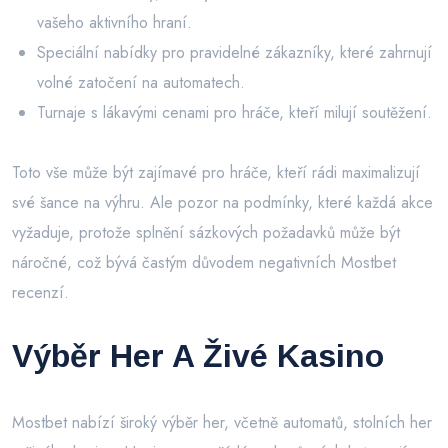
vašeho aktivního hraní.
Speciální nabídky pro pravidelné zákazníky, které zahrnují
volné zatočení na automatech.
Turnaje s lákavými cenami pro hráče, kteří milují soutěžení.
Toto vše může být zajímavé pro hráče, kteří rádi maximalizují
své šance na výhru. Ale pozor na podmínky, které každá akce
vyžaduje, protože splnění sázkových požadavků může být
náročné, což bývá častým důvodem negativních Mostbet
recenzí.
Výběr Her A Živé Kasino
Mostbet nabízí široký výběr her, včetně automatů, stolních her