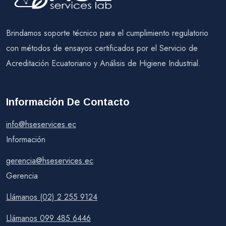
Brindamos soporte técnico para el cumplimiento regulatorio
con métodos de ensayos certificados por el Servicio de
Acreditación Ecuatoriano y Análisis de Higiene Industrial.
Información De Contacto
info@hseservices.ec
Información
gerencia@hseservices.ec
Gerencia
Llámanos (02) 2 255 9124
Llámanos 099 485 6446