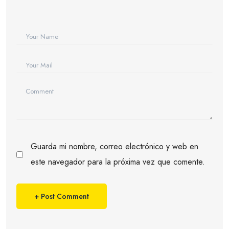
Guarda mi nombre, correo electrónico y web en
este navegador para la próxima vez que comente.