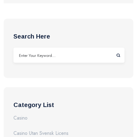
Search Here
Category List
Casino
Casino Utan Svensk Licens