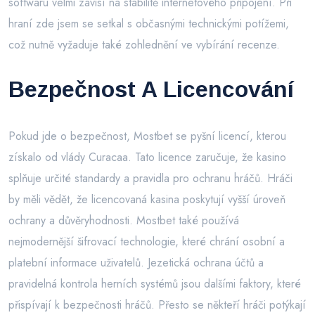
softwaru velmi závisí na stabilitě internetového připojení. Při
hraní zde jsem se setkal s občasnými technickými potížemi,
což nutně vyžaduje také zohlednění ve vybírání recenze.
Bezpečnost A Licencování
Pokud jde o bezpečnost, Mostbet se pyšní licencí, kterou
získalo od vlády Curacaa. Tato licence zaručuje, že kasino
splňuje určité standardy a pravidla pro ochranu hráčů. Hráči
by měli vědět, že licencovaná kasina poskytují vyšší úroveň
ochrany a důvěryhodnosti. Mostbet také používá
nejmodernější šifrovací technologie, které chrání osobní a
platební informace uživatelů. Jezetická ochrana účtů a
pravidelná kontrola herních systémů jsou dalšími faktory, které
přispívají k bezpečnosti hráčů. Přesto se někteří hráči potýkají