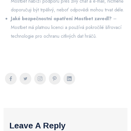
Mostbet nabízí podporu přes živý chat a e-mail, nicméně
doporučuji být trpělivý, neboť odpovědi mohou trvat déle.
Jaké bezpečnostní opatření Mostbet zavedl?
–
Mostbet má platnou licenci a používá pokročilé šifrovací
technologie pro ochranu citlivých dat hráčů.
Leave A Reply