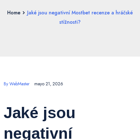
Home
Jaké jsou negativní Mostbet recenze a hráčské
stížnosti?
By
WebMaster
mayo 21, 2026
Jaké jsou
negativní