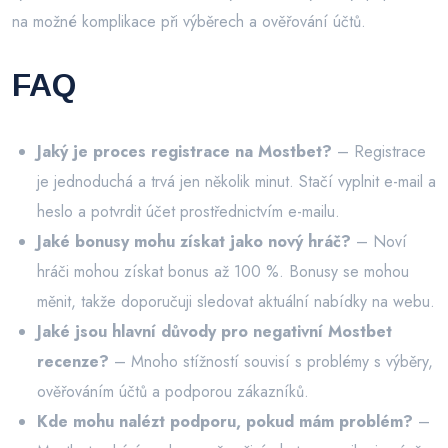
na možné komplikace při výběrech a ověřování účtů.
FAQ
Jaký je proces registrace na Mostbet?
– Registrace
je jednoduchá a trvá jen několik minut. Stačí vyplnit e-mail a
heslo a potvrdit účet prostřednictvím e-mailu.
Jaké bonusy mohu získat jako nový hráč?
– Noví
hráči mohou získat bonus až 100 %. Bonusy se mohou
měnit, takže doporučuji sledovat aktuální nabídky na webu.
Jaké jsou hlavní důvody pro negativní Mostbet
recenze?
– Mnoho stížností souvisí s problémy s výběry,
ověřováním účtů a podporou zákazníků.
Kde mohu nalézt podporu, pokud mám problém?
–