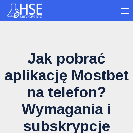
Jak pobrać
aplikację Mostbet
na telefon?
Wymagania i
subskrypcje