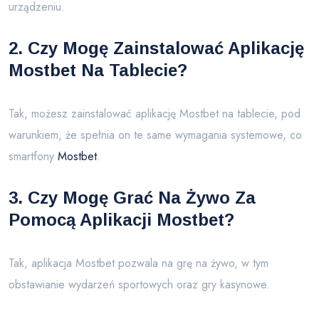
urządzeniu.
2. Czy Mogę Zainstalować Aplikację
Mostbet Na Tablecie?
Tak, możesz zainstalować aplikację Mostbet na tablecie, pod
warunkiem, że spełnia on te same wymagania systemowe, co
smartfony
Mostbet
.
3. Czy Mogę Grać Na Żywo Za
Pomocą Aplikacji Mostbet?
Tak, aplikacja Mostbet pozwala na grę na żywo, w tym
obstawianie wydarzeń sportowych oraz gry kasynowe.