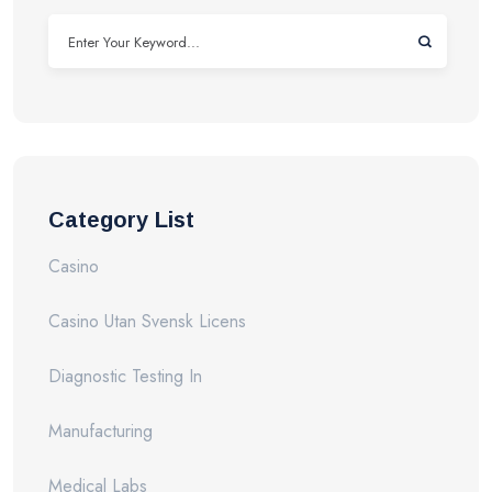
Category List
Casino
Casino Utan Svensk Licens
Diagnostic Testing In
Manufacturing
Medical Labs