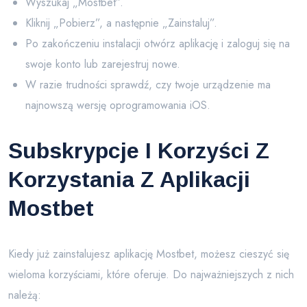
Wyszukaj „Mostbet”.
Kliknij „Pobierz”, a następnie „Zainstaluj”.
Po zakończeniu instalacji otwórz aplikację i zaloguj się na
swoje konto lub zarejestruj nowe.
W razie trudności sprawdź, czy twoje urządzenie ma
najnowszą wersję oprogramowania iOS.
Subskrypcje I Korzyści Z
Korzystania Z Aplikacji
Mostbet
Kiedy już zainstalujesz aplikację Mostbet, możesz cieszyć się
wieloma korzyściami, które oferuje. Do najważniejszych z nich
należą: