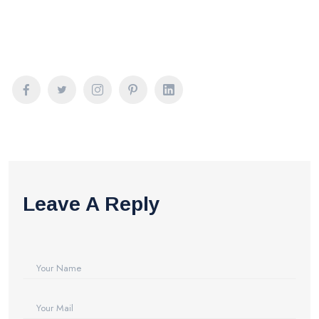
Leave A Reply