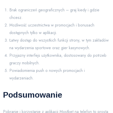
Brak ograniczeń geograficznych – graj kiedy i gdzie
chcesz.
Możliwość uczestnictwa w promocjach i bonusach
dostępnych tylko w aplikacji.
Łatwy dostęp do wszystkich funkcji strony, w tym zakładów
na wydarzenia sportowe oraz gier kasynowych.
Przyjazny interfejs użytkownika, dostosowany do potrzeb
graczy mobilnych.
Powiadomienia push o nowych promocjach i
wydarzeniach.
Podsumowanie
Pobranie i korzystanie z aplikacji Mostbet na telefon to prosta