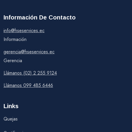
Información De Contacto
info@hseservices.ec
Información
gerencia@hseservices.ec
Gerencia
Llámanos (02) 2 255 9124
Llámanos 099 485 6446
Links
Quejas