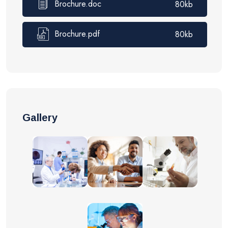
Brochure.doc
80kb
Brochure.pdf
80kb
Gallery