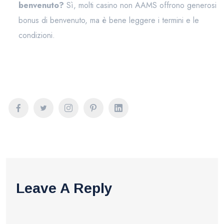
benvenuto?
Sì, molti casino non AAMS offrono generosi
bonus di benvenuto, ma è bene leggere i termini e le
condizioni.
Leave A Reply