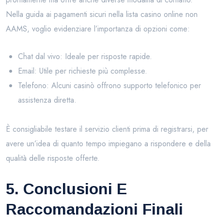
Nella guida ai pagamenti sicuri nella lista casino online non
AAMS, voglio evidenziare l’importanza di opzioni come:
Chat dal vivo: Ideale per risposte rapide.
Email: Utile per richieste più complesse.
Telefono: Alcuni casinò offrono supporto telefonico per
assistenza diretta.
È consigliabile testare il servizio clienti prima di registrarsi, per
avere un’idea di quanto tempo impiegano a rispondere e della
qualità delle risposte offerte.
5. Conclusioni E
Raccomandazioni Finali