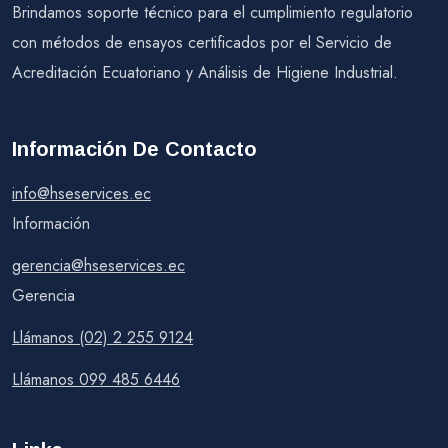
Brindamos soporte técnico para el cumplimiento regulatorio
con métodos de ensayos certificados por el Servicio de
Acreditación Ecuatoriano y Análisis de Higiene Industrial.
Información De Contacto
info@hseservices.ec
Información
gerencia@hseservices.ec
Gerencia
Llámanos (02) 2 255 9124
Llámanos 099 485 6446