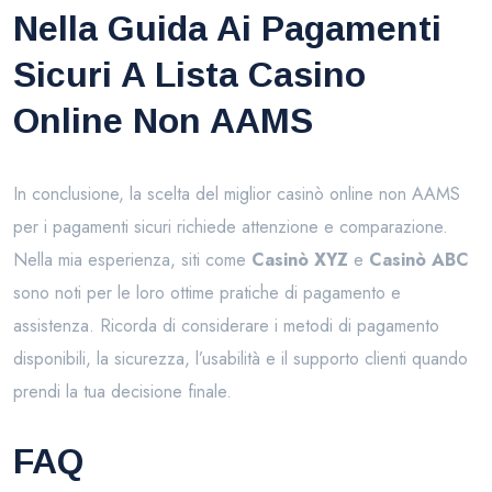
Nella Guida Ai Pagamenti
Sicuri A Lista Casino
Online Non AAMS
In conclusione, la scelta del miglior casinò online non AAMS
per i pagamenti sicuri richiede attenzione e comparazione.
Nella mia esperienza, siti come
Casinò XYZ
e
Casinò ABC
sono noti per le loro ottime pratiche di pagamento e
assistenza. Ricorda di considerare i metodi di pagamento
disponibili, la sicurezza, l’usabilità e il supporto clienti quando
prendi la tua decisione finale.
FAQ