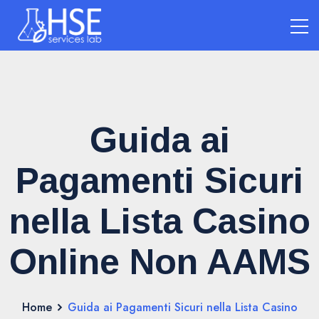
Guida ai
Pagamenti Sicuri
nella Lista Casino
Online Non AAMS
Home
Guida ai Pagamenti Sicuri nella Lista Casino