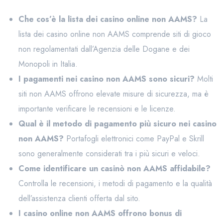
Che cos’è la lista dei casino online non AAMS?
La
lista dei casino online non AAMS comprende siti di gioco
non regolamentati dall’Agenzia delle Dogane e dei
Monopoli in Italia.
I pagamenti nei casino non AAMS sono sicuri?
Molti
siti non AAMS offrono elevate misure di sicurezza, ma è
importante verificare le recensioni e le licenze.
Qual è il metodo di pagamento più sicuro nei casino
non AAMS?
Portafogli elettronici come PayPal e Skrill
sono generalmente considerati tra i più sicuri e veloci.
Come identificare un casinò non AAMS affidabile?
Controlla le recensioni, i metodi di pagamento e la qualità
dell’assistenza clienti offerta dal sito.
I casino online non AAMS offrono bonus di