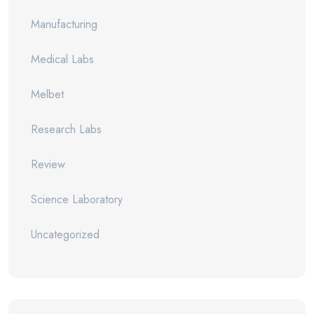
Manufacturing
Medical Labs
Melbet
Research Labs
Review
Science Laboratory
Uncategorized