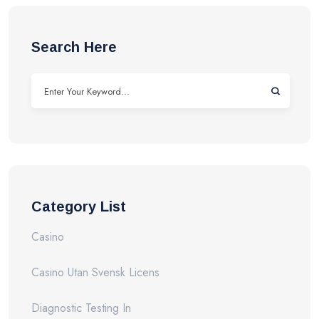
Search Here
Category List
Casino
Casino Utan Svensk Licens
Diagnostic Testing In