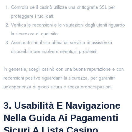
Controlla se il casinò utilizza una crittografia SSL per
proteggere i tuoi dati.
Verifica le recensioni e le valutazioni degli utenti riguardo
la sicurezza di quel sito.
Assicurati che il sito abbia un servizio di assistenza
disponibile per risolvere eventuali problemi.
In generale, scegli casinò con una buona reputazione e con
recensioni positive riguardanti la sicurezza, per garantirti
un’esperienza di gioco sicura e senza preoccupazioni.
3. Usabilità E Navigazione
Nella Guida Ai Pagamenti
Sicuri A Lista Casino