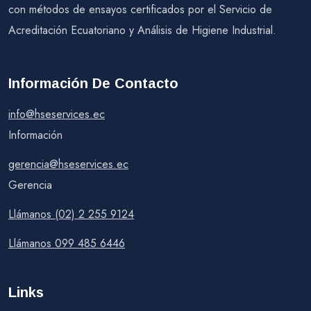
con métodos de ensayos certificados por el Servicio de
Acreditación Ecuatoriano y Análisis de Higiene Industrial.
Información De Contacto
info@hseservices.ec
Información
gerencia@hseservices.ec
Gerencia
Llámanos (02) 2 255 9124
Llámanos 099 485 6446
Links