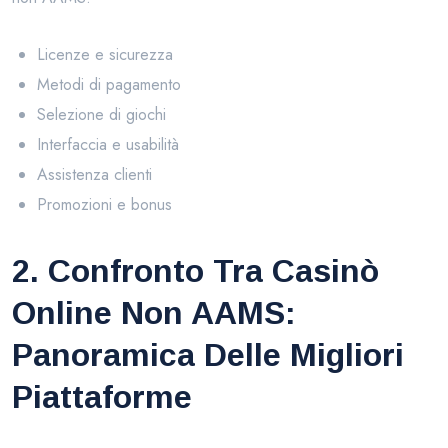
Licenze e sicurezza
Metodi di pagamento
Selezione di giochi
Interfaccia e usabilità
Assistenza clienti
Promozioni e bonus
2. Confronto Tra Casinò
Online Non AAMS:
Panoramica Delle Migliori
Piattaforme