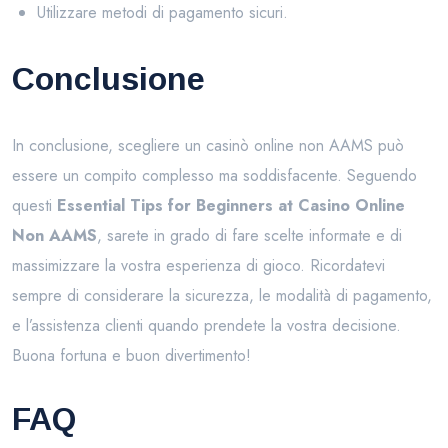
Utilizzare metodi di pagamento sicuri.
Conclusione
In conclusione, scegliere un casinò online non AAMS può
essere un compito complesso ma soddisfacente. Seguendo
questi
Essential Tips for Beginners at Casino Online
Non AAMS
, sarete in grado di fare scelte informate e di
massimizzare la vostra esperienza di gioco. Ricordatevi
sempre di considerare la sicurezza, le modalità di pagamento,
e l’assistenza clienti quando prendete la vostra decisione.
Buona fortuna e buon divertimento!
FAQ