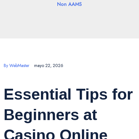
Non AAMS
By
WebMaster
mayo 22, 2026
Essential Tips for
Beginners at
Casino Online