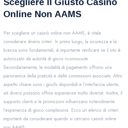
Scegliere Il Giusto Casinò
Online Non AAMS
Per scegliere un casinò online non AAMS, è vitale
considerare diversi criteri. In primo luogo, la sicurezza e la
licenza sono fondamentali; è importante verificare se il sito è
autorizzato da autorità di gioco riconosciute.
Secondariamente, le modalità di pagamento offrono una
panoramica della praticità e delle commissioni associate. Altro
aspetto chiave sono i giochi disponibili e l’interfaccia utente;
siti diversi possono offrire esperienze molto diverse. Inoltre, il
supporto clienti e le promozioni influenzano notevolmente
l’esperienza di gioco complessiva. Ecco un elenco di criteri
importanti da considerare quando si cercano casinò online
non AAMS: