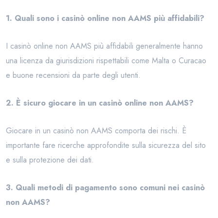
1. Quali sono i casinò online non AAMS più affidabili?
I casinò online non AAMS più affidabili generalmente hanno
una licenza da giurisdizioni rispettabili come Malta o Curacao
e buone recensioni da parte degli utenti.
2. È sicuro giocare in un casinò online non AAMS?
Giocare in un casinò non AAMS comporta dei rischi. È
importante fare ricerche approfondite sulla sicurezza del sito
e sulla protezione dei dati.
3. Quali metodi di pagamento sono comuni nei casinò
non AAMS?