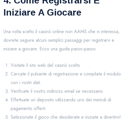
4. Come Registrarsi E
Iniziare A Giocare
Una volta scelto il casinò online non AAMS che vi interessa,
dovrete seguire alcuni semplici passaggi per registrarvi e
iniziare a giocare. Ecco una guida passo-passo:
Visitate il sito web del casinò scelto.
Cercate il pulsante di registrazione e compilate il modulo
con i vostri dati.
Verificate il vostro indirizzo email se necessario.
Effettuate un deposito utilizzando uno dei metodi di
pagamento offerti.
Selezionate il gioco che desiderate e iniziate a divertirvi!