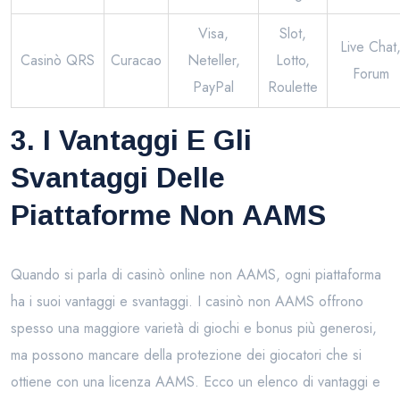
Visa,
Slot,
Live Chat
Casinò QRS
Curacao
Neteller,
Lotto,
Forum
PayPal
Roulette
3. I Vantaggi E Gli
Svantaggi Delle
Piattaforme Non AAMS
Quando si parla di casinò online non AAMS, ogni piattaforma
ha i suoi vantaggi e svantaggi. I casinò non AAMS offrono
spesso una maggiore varietà di giochi e bonus più generosi,
ma possono mancare della protezione dei giocatori che si
ottiene con una licenza AAMS. Ecco un elenco di vantaggi e