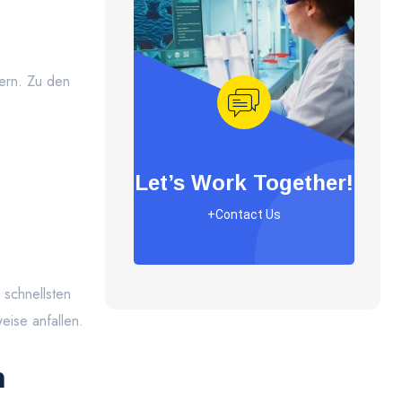
ern. Zu den
Let’s Work Together!
+Contact Us
 schnellsten
ise anfallen.
n