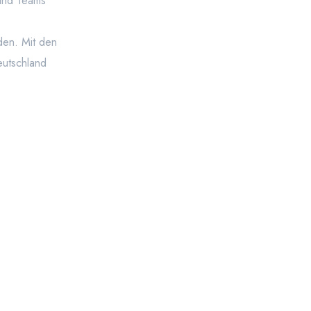
 und Teams
den. Mit den
eutschland