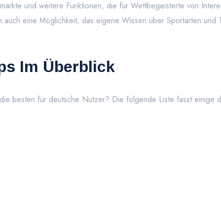
märkte und weitere Funktionen, die für Wettbegeisterte von Intere
rn auch eine Möglichkeit, das eigene Wissen über Sportarten und
ps Im Überblick
ie besten für deutsche Nutzer? Die folgende Liste fasst einige 