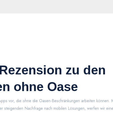
 Rezension zu den
en ohne Oase
n-Apps vor, die ohne die Oasen-Beschränkungen arbeiten können. 
der steigenden Nachfrage nach mobilen Lösungen, werfen wir eine