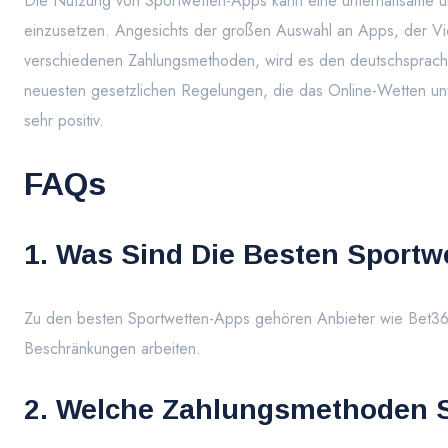
Die Nutzung von Sportwetten-Apps kann eine unterhaltsame und
einzusetzen. Angesichts der großen Auswahl an Apps, der Vie
verschiedenen Zahlungsmethoden, wird es den deutschsprach
neuesten gesetzlichen Regelungen, die das Online-Wetten unt
sehr positiv.
FAQs
1. Was Sind Die Besten Sport
Zu den besten Sportwetten-Apps gehören Anbieter wie Bet365
Beschränkungen arbeiten.
2. Welche Zahlungsmethoden S