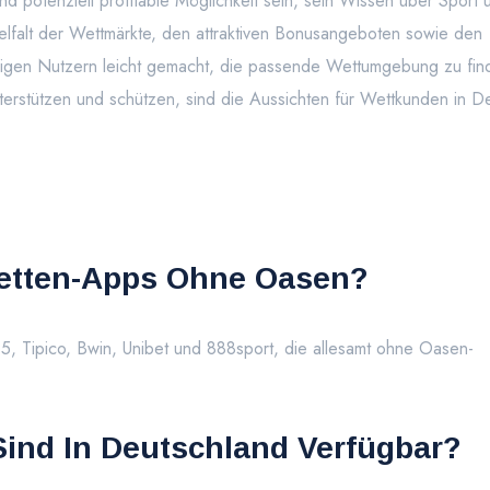
 potenziell profitable Möglichkeit sein, sein Wissen über Sport
lfalt der Wettmärkte, den attraktiven Bonusangeboten sowie den
igen Nutzern leicht gemacht, die passende Wettumgebung zu fin
erstützen und schützen, sind die Aussichten für Wettkunden in D
wetten-Apps Ohne Oasen?
, Tipico, Bwin, Unibet und 888sport, die allesamt ohne Oasen-
ind In Deutschland Verfügbar?