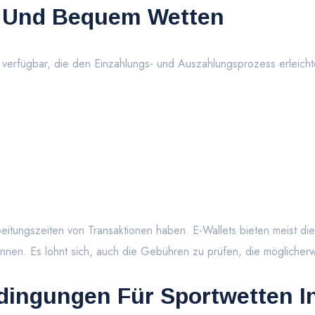
r Und Bequem Wetten
verfügbar, die den Einzahlungs- und Auszahlungsprozess erleicht
itungszeiten von Transaktionen haben. E-Wallets bieten meist die
en. Es lohnt sich, auch die Gebühren zu prüfen, die möglicherwe
ingungen Für Sportwetten I