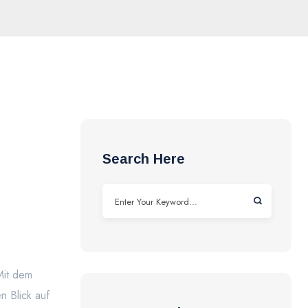
Search Here
Mit dem
n Blick auf