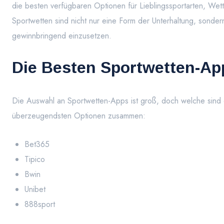
die besten verfügbaren Optionen für Lieblingssportarten, Wett
Sportwetten sind nicht nur eine Form der Unterhaltung, sonde
gewinnbringend einzusetzen.
Die Besten Sportwetten-Ap
Die Auswahl an Sportwetten-Apps ist groß, doch welche sind d
überzeugendsten Optionen zusammen:
Bet365
Tipico
Bwin
Unibet
888sport