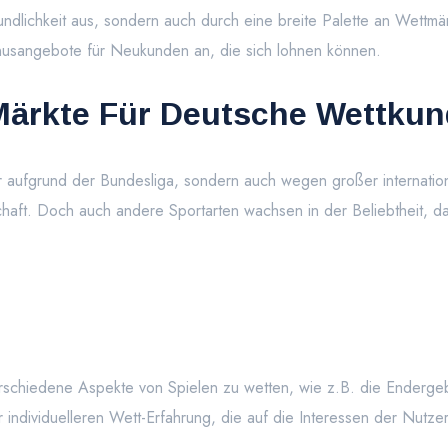
undlichkeit aus, sondern auch durch eine breite Palette an Wettmä
onusangebote für Neukunden an, die sich lohnen können.
Märkte Für Deutsche Wettku
ur aufgrund der Bundesliga, sondern auch wegen großer internation
ft. Doch auch andere Sportarten wachsen in der Beliebtheit, da
erschiedene Aspekte von Spielen zu wetten, wie z.B. die Enderge
 individuelleren Wett-Erfahrung, die auf die Interessen der Nutze