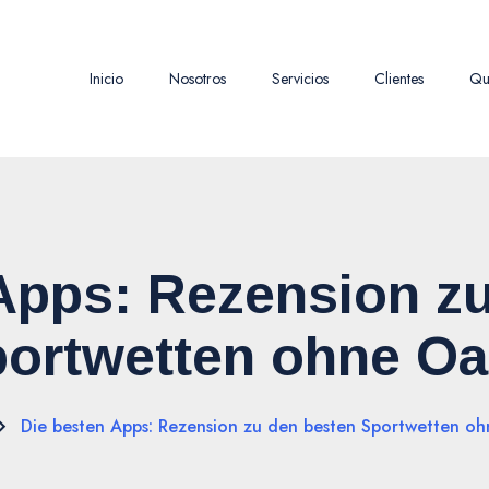
Inicio
Nosotros
Servicios
Clientes
Qu
Apps: Rezension z
ortwetten ohne O
Die besten Apps: Rezension zu den besten Sportwetten o