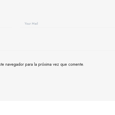
ste navegador para la próxima vez que comente.