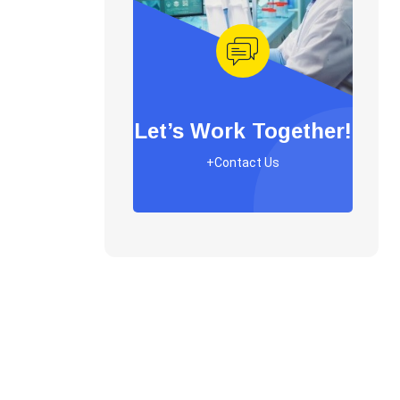
Let’s Work Together!
+Contact Us