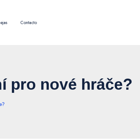
ejas
Contacto
ní pro nové hráče?
e?