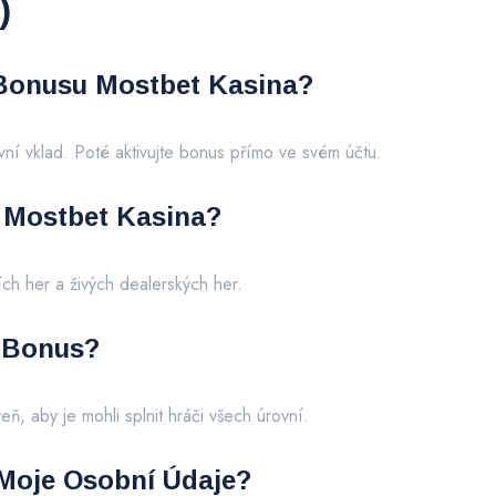
)
 Bonusu Mostbet Kasina?
rvní vklad. Poté aktivujte bonus přímo ve svém účtu.
 Mostbet Kasina?
ích her a živých dealerských her.
a Bonus?
, aby je mohli splnit hráči všech úrovní.
 Moje Osobní Údaje?