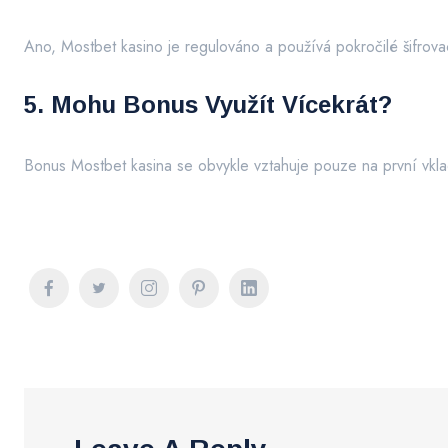
Ano, Mostbet kasino je regulováno a používá pokročilé šifrova
5. Mohu Bonus Využít Vícekrát?
Bonus Mostbet kasina se obvykle vztahuje pouze na první vklad,