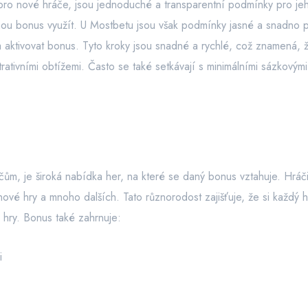
m pro nové hráče, jsou jednoduché a transparentní podmínky pro je
ohou bonus využít. U Mostbetu jsou však podmínky jasné a snadno 
 a aktivovat bonus. Tyto kroky jsou snadné a rychlé, což znamená, 
trativními obtížemi. Často se také setkávají s minimálními sázkovým
ům, je široká nabídka her, na které se daný bonus vztahuje. Hráč
asinové hry a mnoho dalších. Tato různorodost zajišťuje, že si každý 
 hry. Bonus také zahrnuje:
i