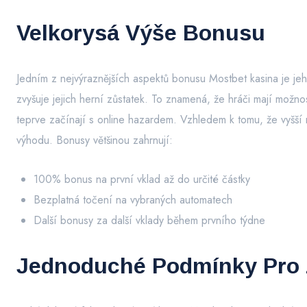
Velkorysá Výše Bonusu
Jedním z nejvýraznějších aspektů bonusu Mostbet kasina je jeh
zvyšuje jejich herní zůstatek. To znamená, že hráči mají možnost
teprve začínají s online hazardem. Vzhledem k tomu, že vyšší 
výhodu. Bonusy většinou zahrnují:
100% bonus na první vklad až do určité částky
Bezplatná točení na vybraných automatech
Další bonusy za další vklady během prvního týdne
Jednoduché Podmínky Pro 