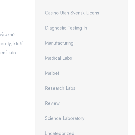
Casino Utan Svensk Licens
Diagnostic Testing In
výrazně
Manufacturing
ro ty, kteří
ení tuto
Medical Labs
Melbet
Research Labs
Review
Science Laboratory
Uncategorized