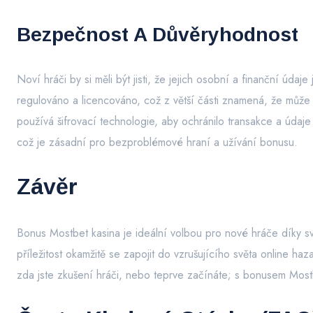
Bezpečnost A Důvěryhodnost
Noví hráči by si měli být jisti, že jejich osobní a finanční úd
regulováno a licencováno, což z větší části znamená, že můž
používá šifrovací technologie, aby ochránilo transakce a údaje 
což je zásadní pro bezproblémové hraní a užívání bonusu.
Závěr
Bonus Mostbet kasina je ideální volbou pro nové hráče díky s
příležitost okamžitě se zapojit do vzrušujícího světa online 
zda jste zkušení hráči, nebo teprve začínáte; s bonusem Mos