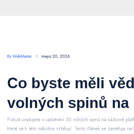
By
WebMaster
mayo 20, 2026
Co byste měli věd
volných spinů na
Pokud uvažujete o uplatnění 50 volných spinů na sázkové plat
které se k této nabídce vztahují. Tento článek se zaměřuje na k