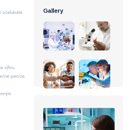
Gallery
ž očekáváte.
a výhru.
utečné peníze.
jemným