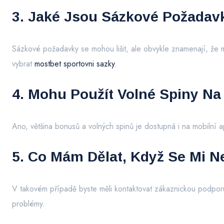
3. Jaké Jsou Sázkové Požadavk
Sázkové požadavky se mohou lišit, ale obvykle znamenají, že mu
vybrat
mostbet sportovni sazky
.
4. Mohu Použít Volné Spiny Na 
Ano, většina bonusů a volných spinů je dostupná i na mobilní a
5. Co Mám Dělat, Když Se Mi Ne
V takovém případě byste měli kontaktovat zákaznickou podporu 
problémy.