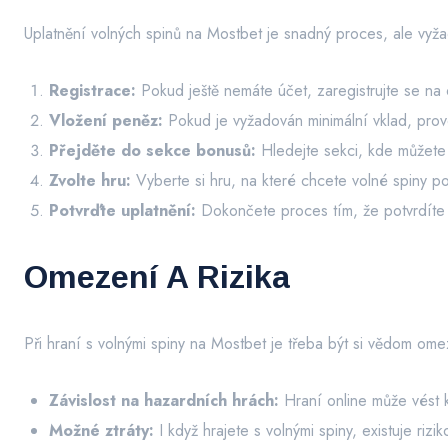
Uplatnění volných spinů na Mostbet je snadný proces, ale vyžad
Registrace:
Pokud ještě nemáte účet, zaregistrujte se na 
Vložení peněz:
Pokud je vyžadován minimální vklad, prove
Přejděte do sekce bonusů:
Hledejte sekci, kde můžete u
Zvolte hru:
Vyberte si hru, na které chcete volné spiny po
Potvrďte uplatnění:
Dokončete proces tím, že potvrdíte 
Omezení A Rizika
Při hraní s volnými spiny na Mostbet je třeba být si vědom omez
Závislost na hazardních hrách:
Hraní online může vést k 
Možné ztráty:
I když hrajete s volnými spiny, existuje riz