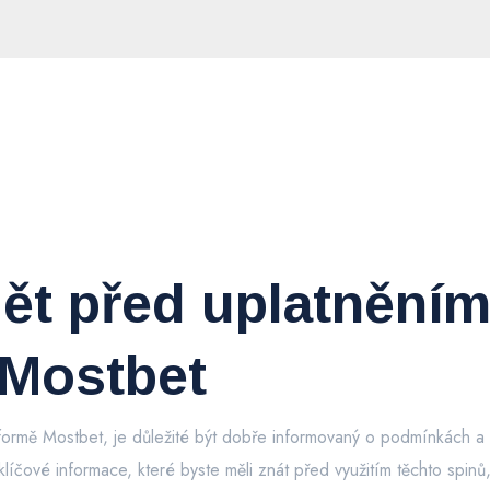
ět před uplatněním
 Mostbet
formě Mostbet, je důležité být dobře informovaný o podmínkách a 
líčové informace, které byste měli znát před využitím těchto spinů