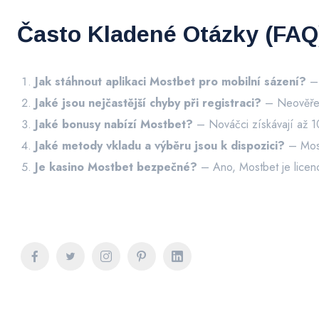
Často Kladené Otázky (FAQ
Jak stáhnout aplikaci Mostbet pro mobilní sázení?
– 
Jaké jsou nejčastější chyby při registraci?
– Neověření
Jaké bonusy nabízí Mostbet?
– Nováčci získávají až 10
Jaké metody vkladu a výběru jsou k dispozici?
– Most
Je kasino Mostbet bezpečné?
– Ano, Mostbet je licen