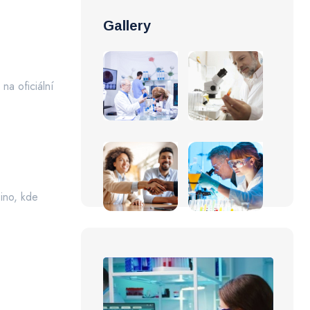
Gallery
na oficiální
ino, kde