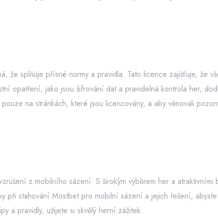
že splňuje přísné normy a pravidla. Tato licence zajišťuje, že vš
í opatření, jako jsou šifrování dat a pravidelná kontrola her, dod
li pouze na stránkách, které jsou licencovány, a aby věnovali pozor
vzrušení z mobilního sázení. S širokým výběrem her a atraktivními
by při stahování Mostbet pro mobilní sázení a jejich řešení, abyste 
a pravidly, užijete si skvělý herní zážitek.