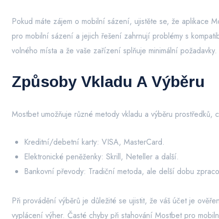
Pokud máte zájem o mobilní sázení, ujistěte se, že aplikace 
pro mobilní sázení a jejich řešení zahrnují problémy s kompati
volného místa a že vaše zařízení splňuje minimální požadavky.
Způsoby Vkladu A Výběru
Mostbet umožňuje různé metody vkladu a výběru prostředků, co
Kreditní/debetní karty: VISA, MasterCard.
Elektronické peněženky: Skrill, Neteller a další.
Bankovní převody: Tradiční metoda, ale delší dobu zpraco
Při provádění výběrů je důležité se ujistit, že váš účet je ov
vyplácení výher. Časté chyby při stahování Mostbet pro mobiln