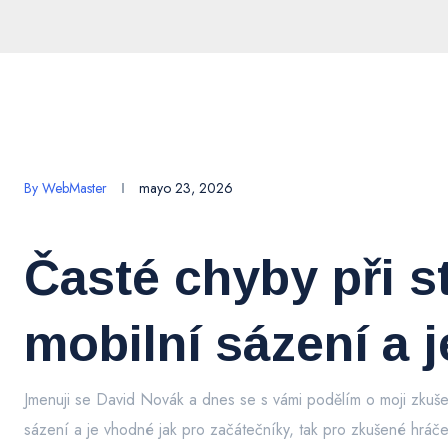
By
WebMaster
mayo 23, 2026
Časté chyby při s
mobilní sázení a j
Jmenuji se David Novák a dnes se s vámi podělím o moji zkušen
sázení a je vhodné jak pro začátečníky, tak pro zkušené hráč