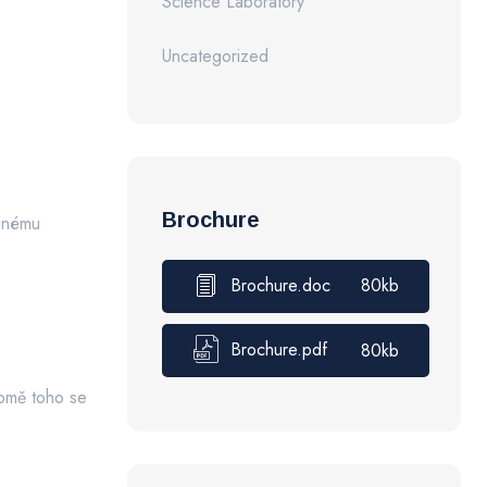
Science Laboratory
Uncategorized
Brochure
plnému
Brochure.doc
80kb
Brochure.pdf
80kb
romě toho se