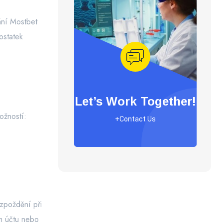
ání Mostbet
ostatek
Let’s Work Together!
ožností:
+Contact Us
 zpoždění při
ím účtu nebo