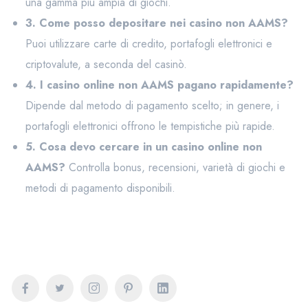
una gamma più ampia di giochi.
3. Come posso depositare nei casino non AAMS?
Puoi utilizzare carte di credito, portafogli elettronici e
criptovalute, a seconda del casinò.
4. I casino online non AAMS pagano rapidamente?
Dipende dal metodo di pagamento scelto; in genere, i
portafogli elettronici offrono le tempistiche più rapide.
5. Cosa devo cercare in un casino online non
AAMS?
Controlla bonus, recensioni, varietà di giochi e
metodi di pagamento disponibili.