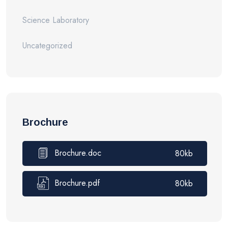
Science Laboratory
Uncategorized
Brochure
Brochure.doc
80kb
Brochure.pdf
80kb