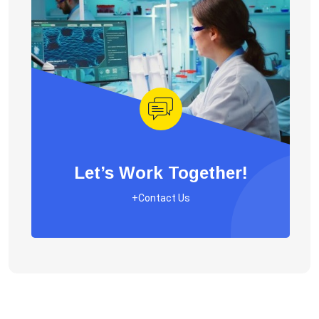
Let’s Work Together!
+Contact Us