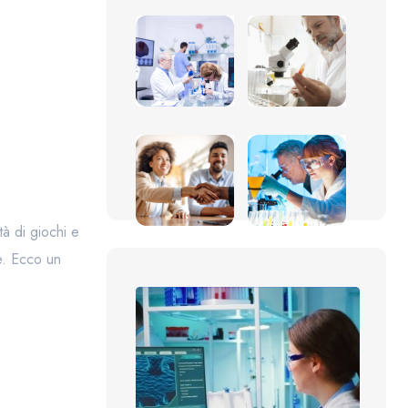
tà di giochi e
e. Ecco un