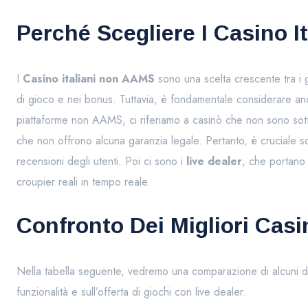
Perché Scegliere I Casino 
I
Casino italiani non AAMS
sono una scelta crescente tra i gi
di gioco e nei bonus. Tuttavia, è fondamentale considerare anc
piattaforme non AAMS, ci riferiamo a casinò che non sono sotto
che non offrono alcuna garanzia legale. Pertanto, è cruciale sc
recensioni degli utenti. Poi ci sono i
live dealer
, che portano 
croupier reali in tempo reale.
Confronto Dei Migliori Cas
Nella tabella seguente, vedremo una comparazione di alcuni de
funzionalità e sull’offerta di giochi con live dealer.