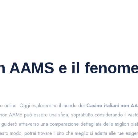
on AAMS e il fenom
co online. Oggi esploreremo il mondo dei
Casino italiani non AA
inò non AAMS può essere una sfida, soprattutto considerando il vast
 ti guiderò attraverso una comparazione dettagliata delle migliori pia
esto modo, potrai trovare il sito che meglio si adatta alle tue esige