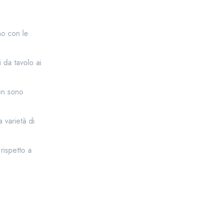
no con le
 da tavolo ai
non sono
varietà di
rispetto a