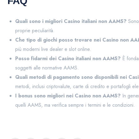
FAQ
Quali sono i migliori Casino italiani non AAMS?
Sono 
proprie peculiarità.
Che tipo di giochi posso trovare nei Casino non A
più moderni live dealer e slot online.
Posso fidarmi dei Casino italiani non AAMS?
È fondam
soggetti alle normative AAMS.
Quali metodi di pagamento sono disponibili nei Ca
metodi, inclusi criptovalute, carte di credito e portafogli elet
I bonus sono migliori nei Casino non AAMS?
In gener
quelli AAMS, ma verifica sempre i termini e le condizioni.