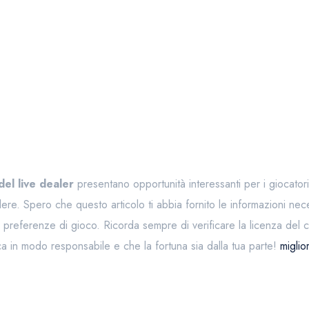
el live dealer
presentano opportunità interessanti per i giocator
ere. Spero che questo articolo ti abbia fornito le informazioni nec
tue preferenze di gioco. Ricorda sempre di verificare la licenza del c
oca in modo responsabile e che la fortuna sia dalla tua parte!
miglior