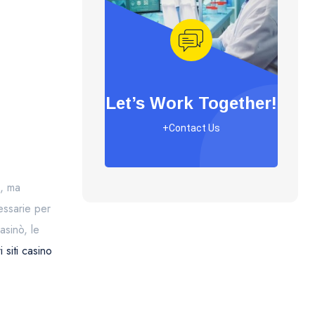
Let’s Work Together!
+Contact Us
i, ma
essarie per
asinò, le
i siti casino