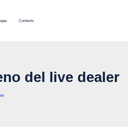
ejas
Contacto
no del live dealer
er