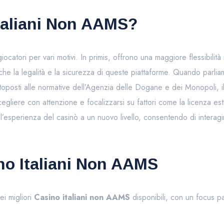
Italiani Non AAMS?
ocatori per vari motivi. In primis, offrono una maggiore flessibilità
he la legalità e la sicurezza di queste piattaforme. Quando parlia
posti alle normative dell’Agenzia delle Dogane e dei Monopoli, il
egliere con attenzione e focalizzarsi su fattori come la licenza est
l’esperienza del casinò a un nuovo livello, consentendo di interag
ino Italiani Non AAMS
i migliori
Casino italiani non AAMS
disponibili, con un focus pa